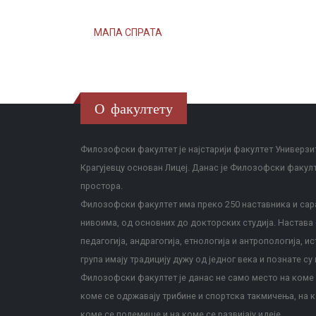
МАПА СПРАТА
О факултету
Филозофски факултет је најстарији факултет Универзит
Крагујевцу основан Лицеј. Данас је Филозофски факул
простора.
Филозофски факултет има преко 250 наставника и сара
нивоима, од основних до докторских студија. Настава с
педагогија, андрагогија, етнологија и антропологија, и
група имају традицију дужу од једног века и познате су 
Филозофски факултет је данас не само место на коме с
коме се одржавају трибине и спортска такмичења, на к
коме се полемише и на коме се развијају идеје.