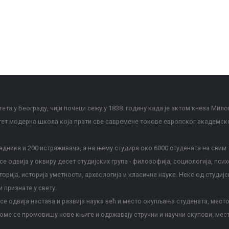
ета у Београду, чији почеци сежу у 1838. годину када је актом кнеза Мило
тет модерна школа која прати све савремене токове европског академск
дника и 200 истраживача, а на њему студира око 6000 студената на свим
е одвија у оквиру десет студијских група - филозофија, социологија, псих
сторија, историја уметности, археологија и класичне науке. Неке од студијс
и признате у свету.
е одвија настава и развија наука већ и место окупљања студената, место
оме се промовишу нове књиге и одржавају стручни и научни скупови, мес