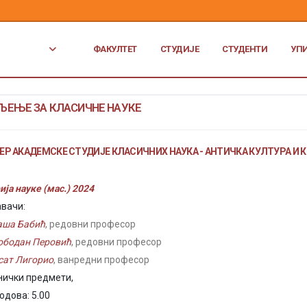
ФАКУЛТЕТ
СТУДИЈЕ
СТУДЕНТИ
УП
ЕЊЕ ЗА КЛАСИЧНЕ НАУКЕ
ЕР АКАДЕМСКЕ СТУДИЈЕ КЛАСИЧНИХ НАУКА - АНТИЧКА КУЛТУРА И
ија науке (мас.) 2024
вачи:
аша Бабић
, редовни професор
ободан Перовић
, редовни професор
сат Лигорио
, ванредни професор
нички предмети,
одова: 5.00