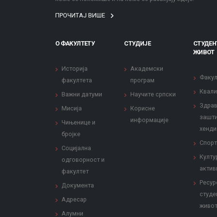
ПРОЧИТАЈ ВИШЕ
О ФАКУЛТЕТУ
СТУДИЈЕ
СТУДЕН
ЖИВОТ
Историја
Академски
Факул
факултета
програм
Квали
Важни датуми
Научите српски
Здрав
Мисија
Корисне
зашти
информације
Чињенице и
хенди
бројке
Спорт
Социјална
Култу
одговорност и
актив
факултет
Ресур
Документа
студе
Адресар
живо
Алумни