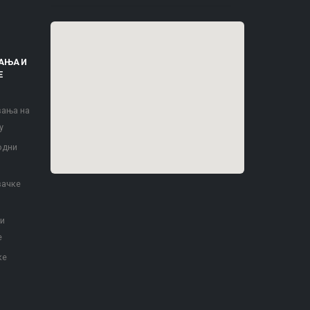
АЊА И
Е
вања на
у
одни
вачке
 и
е
ке