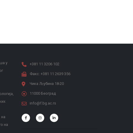
ша у
+381 11 3206 102
ог
Факс: +381 11 2639 356
Чика Љубина 18-20
11000 Београд
ологија,
ких
info@f.bg.ac.rs
 на
то на