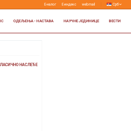
Е-налог
Е-индекс
webmail
Срб
ИС
ОДЕЉЕЊА - НАСТАВА
НАУЧНЕ ЈЕДИНИЦЕ
ВЕСТИ
 КЛАСИЧНО НАСЛЕЂЕ