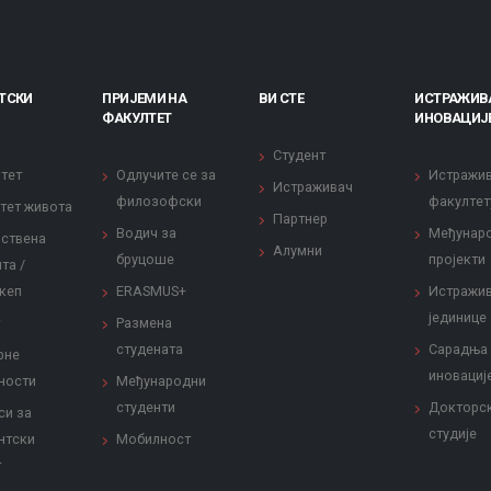
ТСКИ
ПРИЈЕМИ НА
ВИ СТЕ
ИСТРАЖИВ
ФАКУЛТЕТ
ИНОВАЦИЈ
Студент
тет
Одлучите се за
Истражи
Истраживач
филозофски
факултет
тет живота
Партнер
Водич за
Међунар
ствена
Алумни
бруцоше
пројекти
та /
кеп
ERASMUS+
Истражи
јединице
Размена
студената
Сарадња
рне
иновациј
ности
Међународни
студенти
Докторс
си за
студије
нтски
Мобилност
т