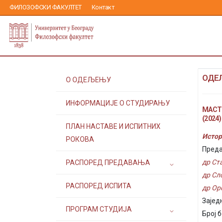
ФИЛОЗОФСКИ ФАКУЛТЕТ
Контакт
ОДЕЉ
О ОДЕЉЕЊУ
ИНФОРМАЦИЈЕ О СТУДИРАЊУ
МАСТ
(2024)
ПЛАН НАСТАВЕ И ИСПИТНИХ
Истор
РОКОВА
Преда
др Ст
РАСПОРЕД ПРЕДАВАЊА
др Сл
РАСПОРЕД ИСПИТА
др Ор
Зајед
ПРОГРАМ СТУДИЈА
Број б