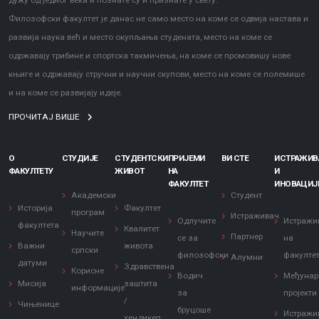
дужу од једног века и познате су и признате у свету.
Филозофски факултет је данас не само место на коме се одвија настава и
развија наука већ и место окупљања студената, место на коме се
одржавају трибине и спортска такмичења, на коме се промовишу нове
књиге и одржавају стручни и научни скупови, место на коме се полемише
и на коме се развијају идеје.
ПРОЧИТАЈ ВИШЕ
О
СТУДИЈЕ
СТУДЕНТСКИ
ПРИЈЕМИ
ВИ СТЕ
ИСТРАЖИ
ФАКУЛТЕТУ
ЖИВОТ
НА
И
ФАКУЛТЕТ
ИНОВАЦИЈ
Академски
Студент
Историја
Факултет
програм
Истраживач
Одлучите
Истражи
факултета
Квалитет
Научите
Партнер
се за
на
Важни
живота
српски
филозофски
факулте
Алумни
датуми
Здравствена
Корисне
Водич
Међунар
Мисија
заштита
информације
за
пројекти
/
Чињенице
бруцоше
Истражи
хендикеп