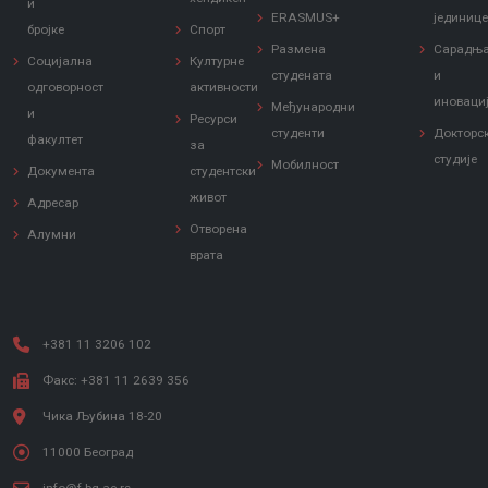
и
ERASMUS+
јединиц
бројке
Спорт
Размена
Сарадњ
Социјална
Културне
студената
и
одговорност
активности
иноваци
Међународни
и
Ресурси
студенти
Докторс
факултет
за
студије
Мобилност
Документа
студентски
живот
Адресар
Отворена
Алумни
врата
+381 11 3206 102
Факс: +381 11 2639 356
Чика Љубина 18-20
11000 Београд