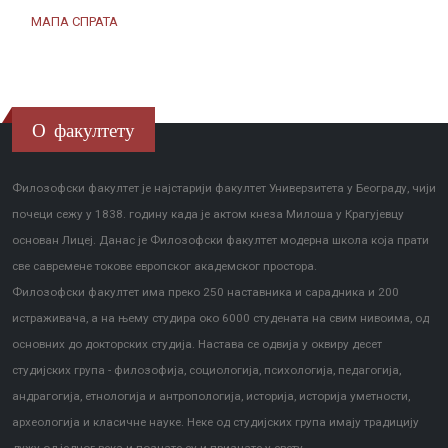
МАПА СПРАТА
О факултету
Филозофски факултет је најстарији факултет Универзитета у Београду, чији
почеци сежу у 1838. годину када је актом кнеза Милоша у Крагујевцу
основан Лицеј. Данас је Филозофски факултет модерна школа која прати
све савремене токове европског академског простора.
Филозофски факултет има преко 250 наставника и сарадника и 200
истраживача, а на њему студира око 6000 студената на свим нивоима, од
основних до докторских студија. Настава се одвија у оквиру десет
студијских група - филозофија, социологија, психологија, педагогија,
андрагогија, етнологија и антропологија, историја, историја уметности,
археологија и класичне науке. Неке од студијских група имају традицију