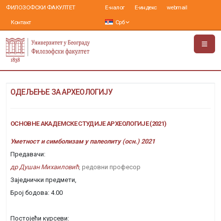
ФИЛОЗОФСКИ ФАКУЛТЕТ
Е-налог
Е-индекс
webmail
Контакт
Срб
ОДЕЉЕЊЕ ЗА АРХЕОЛОГИЈУ
ОСНОВНЕ АКАДЕМСКЕ СТУДИЈЕ АРХЕОЛОГИЈЕ (2021)
Уметност и симболизам у палеолиту (осн.) 2021
Предавачи:
др Душан Михаиловић
, редовни професор
Заједнички предмети,
Број бодова: 4.00
Постојећи курсеви: