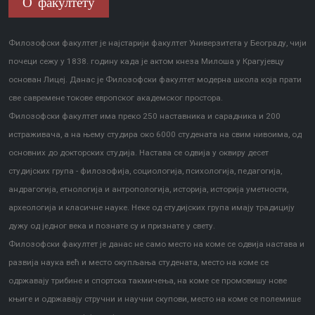
О факултету
Филозофски факултет је најстарији факултет Универзитета у Београду, чији
почеци сежу у 1838. годину када је актом кнеза Милоша у Крагујевцу
основан Лицеј. Данас је Филозофски факултет модерна школа која прати
све савремене токове европског академског простора.
Филозофски факултет има преко 250 наставника и сарадника и 200
истраживача, а на њему студира око 6000 студената на свим нивоима, од
основних до докторских студија. Настава се одвија у оквиру десет
студијских група - филозофија, социологија, психологија, педагогија,
андрагогија, етнологија и антропологија, историја, историја уметности,
археологија и класичне науке. Неке од студијских група имају традицију
дужу од једног века и познате су и признате у свету.
Филозофски факултет је данас не само место на коме се одвија настава и
развија наука већ и место окупљања студената, место на коме се
одржавају трибине и спортска такмичења, на коме се промовишу нове
књиге и одржавају стручни и научни скупови, место на коме се полемише