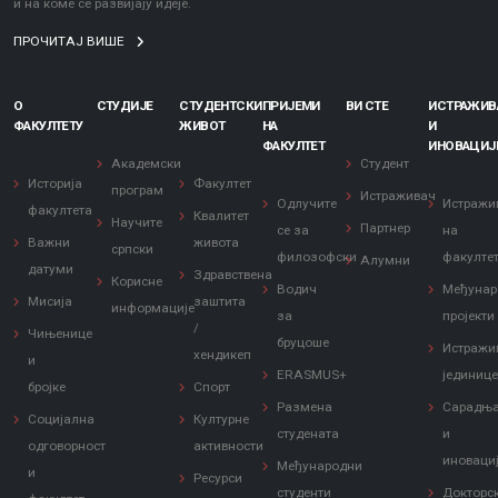
и на коме се развијају идеје.
ПРОЧИТАЈ ВИШЕ
О
СТУДИЈЕ
СТУДЕНТСКИ
ПРИЈЕМИ
ВИ СТЕ
ИСТРАЖИ
ФАКУЛТЕТУ
ЖИВОТ
НА
И
ФАКУЛТЕТ
ИНОВАЦИЈ
Академски
Студент
Историја
Факултет
програм
Истраживач
Одлучите
Истражи
факултета
Квалитет
Научите
Партнер
се за
на
Важни
живота
српски
филозофски
факулте
Алумни
датуми
Здравствена
Корисне
Водич
Међунар
Мисија
заштита
информације
за
пројекти
/
Чињенице
бруцоше
Истражи
хендикеп
и
ERASMUS+
јединиц
бројке
Спорт
Размена
Сарадњ
Социјална
Културне
студената
и
одговорност
активности
иноваци
Међународни
и
Ресурси
студенти
Докторс