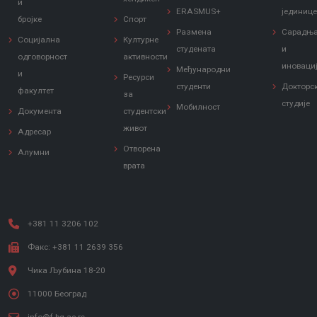
и
ERASMUS+
јединиц
бројке
Спорт
Размена
Сарадњ
Социјална
Културне
студената
и
одговорност
активности
иноваци
Међународни
и
Ресурси
студенти
Докторс
факултет
за
студије
Мобилност
Документа
студентски
живот
Адресар
Отворена
Алумни
врата
+381 11 3206 102
Факс: +381 11 2639 356
Чика Љубина 18-20
11000 Београд