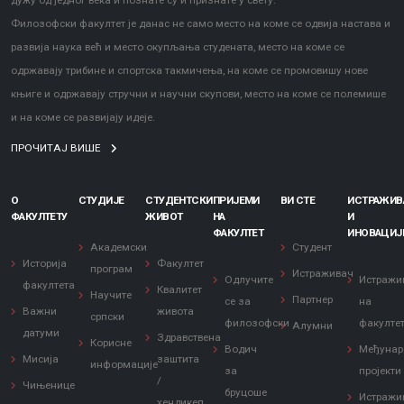
дужу од једног века и познате су и признате у свету.
Филозофски факултет је данас не само место на коме се одвија настава и
развија наука већ и место окупљања студената, место на коме се
одржавају трибине и спортска такмичења, на коме се промовишу нове
књиге и одржавају стручни и научни скупови, место на коме се полемише
и на коме се развијају идеје.
ПРОЧИТАЈ ВИШЕ
О
СТУДИЈЕ
СТУДЕНТСКИ
ПРИЈЕМИ
ВИ СТЕ
ИСТРАЖИ
ФАКУЛТЕТУ
ЖИВОТ
НА
И
ФАКУЛТЕТ
ИНОВАЦИЈ
Академски
Студент
Историја
Факултет
програм
Истраживач
Одлучите
Истражи
факултета
Квалитет
Научите
Партнер
се за
на
Важни
живота
српски
филозофски
факулте
Алумни
датуми
Здравствена
Корисне
Водич
Међунар
Мисија
заштита
информације
за
пројекти
/
Чињенице
бруцоше
Истражи
хендикеп