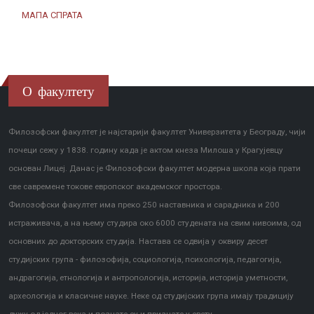
МАПА СПРАТА
О факултету
Филозофски факултет је најстарији факултет Универзитета у Београду, чији
почеци сежу у 1838. годину када је актом кнеза Милоша у Крагујевцу
основан Лицеј. Данас је Филозофски факултет модерна школа која прати
све савремене токове европског академског простора.
Филозофски факултет има преко 250 наставника и сарадника и 200
истраживача, а на њему студира око 6000 студената на свим нивоима, од
основних до докторских студија. Настава се одвија у оквиру десет
студијских група - филозофија, социологија, психологија, педагогија,
андрагогија, етнологија и антропологија, историја, историја уметности,
археологија и класичне науке. Неке од студијских група имају традицију