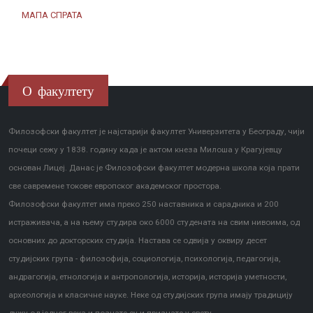
МАПА СПРАТА
О факултету
Филозофски факултет је најстарији факултет Универзитета у Београду, чији
почеци сежу у 1838. годину када је актом кнеза Милоша у Крагујевцу
основан Лицеј. Данас је Филозофски факултет модерна школа која прати
све савремене токове европског академског простора.
Филозофски факултет има преко 250 наставника и сарадника и 200
истраживача, а на њему студира око 6000 студената на свим нивоима, од
основних до докторских студија. Настава се одвија у оквиру десет
студијских група - филозофија, социологија, психологија, педагогија,
андрагогија, етнологија и антропологија, историја, историја уметности,
археологија и класичне науке. Неке од студијских група имају традицију