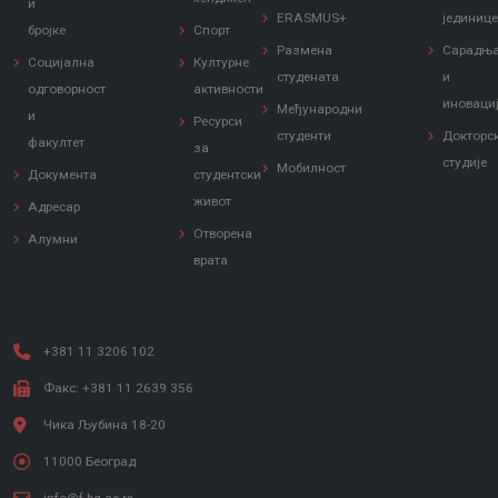
и
ERASMUS+
јединиц
бројке
Спорт
Размена
Сарадњ
Социјална
Културне
студената
и
одговорност
активности
иноваци
Међународни
и
Ресурси
студенти
Докторс
факултет
за
студије
Мобилност
Документа
студентски
живот
Адресар
Отворена
Алумни
врата
+381 11 3206 102
Факс: +381 11 2639 356
Чика Љубина 18-20
11000 Београд