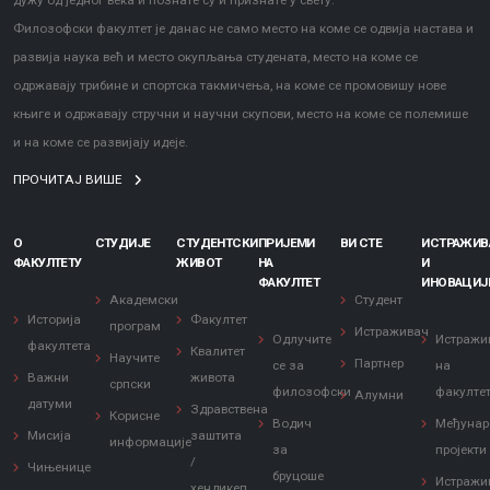
дужу од једног века и познате су и признате у свету.
Филозофски факултет је данас не само место на коме се одвија настава и
развија наука већ и место окупљања студената, место на коме се
одржавају трибине и спортска такмичења, на коме се промовишу нове
књиге и одржавају стручни и научни скупови, место на коме се полемише
и на коме се развијају идеје.
ПРОЧИТАЈ ВИШЕ
О
СТУДИЈЕ
СТУДЕНТСКИ
ПРИЈЕМИ
ВИ СТЕ
ИСТРАЖИ
ФАКУЛТЕТУ
ЖИВОТ
НА
И
ФАКУЛТЕТ
ИНОВАЦИЈ
Академски
Студент
Историја
Факултет
програм
Истраживач
Одлучите
Истражи
факултета
Квалитет
Научите
Партнер
се за
на
Важни
живота
српски
филозофски
факулте
Алумни
датуми
Здравствена
Корисне
Водич
Међунар
Мисија
заштита
информације
за
пројекти
/
Чињенице
бруцоше
Истражи
хендикеп