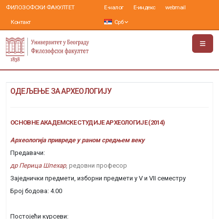
ФИЛОЗОФСКИ ФАКУЛТЕТ
Е-налог
Е-индекс
webmail
Контакт
Срб
ОДЕЉЕЊЕ ЗА АРХЕОЛОГИЈУ
ОСНОВНЕ АКАДЕМСКЕ СТУДИЈЕ АРХЕОЛОГИЈЕ (2014)
Археологија привреде у раном средњем веку
Предавачи:
др Перица Шпехар
, редовни професор
Заједнички предмети, изборни предмети у V и VII семестру
Број бодова: 4.00
Постојећи курсеви: