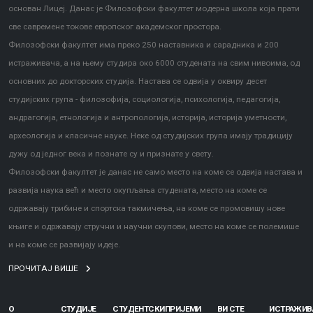
основан Лицеј. Данас је Филозофски факултет модерна школа која прати
све савремене токове европског академског простора.
Филозофски факултет има преко 250 наставника и сарадника и 200
истраживача, а на њему студира око 6000 студената на свим нивоима, од
основних до докторских студија. Настава се одвија у оквиру десет
студијских група - филозофија, социологија, психологија, педагогија,
андрагогија, етнологија и антропологија, историја, историја уметности,
археологија и класичне науке. Неке од студијских група имају традицију
дужу од једног века и познате су и признате у свету.
Филозофски факултет је данас не само место на коме се одвија настава и
развија наука већ и место окупљања студената, место на коме се
одржавају трибине и спортска такмичења, на коме се промовишу нове
књиге и одржавају стручни и научни скупови, место на коме се полемише
и на коме се развијају идеје.
ПРОЧИТАЈ ВИШЕ
О
СТУДИЈЕ
СТУДЕНТСКИ
ПРИЈЕМИ
ВИ СТЕ
ИСТРАЖИ