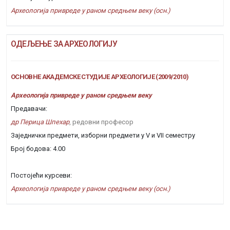
Археологија привреде у раном средњем веку (осн.)
ОДЕЉЕЊЕ ЗА АРХЕОЛОГИЈУ
ОСНОВНЕ АКАДЕМСКЕ СТУДИЈЕ АРХЕОЛОГИЈЕ (2009/2010)
Археологија привреде у раном средњем веку
Предавачи:
др Перица Шпехар
, редовни професор
Заједнички предмети, изборни предмети у V и VII семестру
Број бодова: 4.00
Постојећи курсеви:
Археологија привреде у раном средњем веку (осн.)