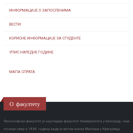
ИНФОРМАЦИЈЕ О ЗАПОСЛЕНИМА
ВЕСТИ
КОРИСНЕ ИНФОРМАЦИЈЕ ЗА СТУДЕНТЕ
УПИС НАРЕДНЕ ГОДИНЕ
МАПА СПРАТА
О факултету
Филозофски факултет је најстарији факултет Универзитета у Београду, чији
почеци сежу у 1838. годину када је актом кнеза Милоша у Крагујевцу