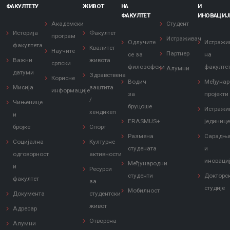
ФАКУЛТЕТУ
ЖИВОТ
НА
И
ФАКУЛТЕТ
ИНОВАЦИЈ
Академски
Студент
Историја
Факултет
програм
Истраживач
Одлучите
Истражи
факултета
Квалитет
Научите
Партнер
се за
на
Важни
живота
српски
филозофски
факулте
Алумни
датуми
Здравствена
Корисне
Водич
Међунар
Мисија
заштита
информације
за
пројекти
/
Чињенице
бруцоше
Истражи
хендикеп
и
ERASMUS+
јединиц
бројке
Спорт
Размена
Сарадњ
Социјална
Културне
студената
и
одговорност
активности
иноваци
Међународни
и
Ресурси
студенти
Докторс
факултет
за
студије
Мобилност
Документа
студентски
живот
Адресар
Отворена
Алумни