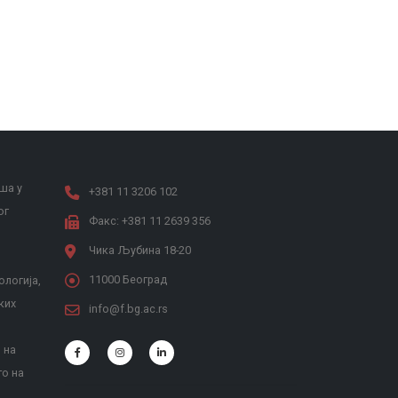
ша у
+381 11 3206 102
ог
Факс: +381 11 2639 356
Чика Љубина 18-20
11000 Београд
ологија,
ких
info@f.bg.ac.rs
 на
то на