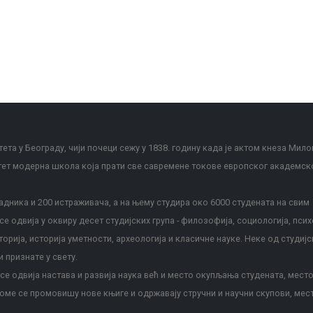
ета у Београду, чији почеци сежу у 1838. годину када је актом кнеза Мило
тет модерна школа која прати све савремене токове европског академск
дника и 200 истраживача, а на њему студира око 6000 студената на свим
е одвија у оквиру десет студијских група - филозофија, социологија, псих
сторија, историја уметности, археологија и класичне науке. Неке од студијс
и признате у свету.
е одвија настава и развија наука већ и место окупљања студената, место
оме се промовишу нове књиге и одржавају стручни и научни скупови, мес