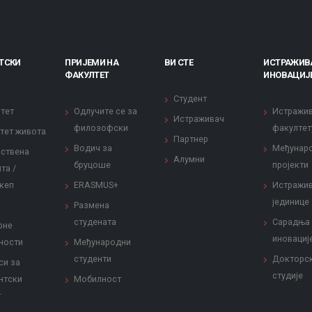
ТСКИ
ПРИЈЕМИ НА
ВИ СТЕ
ИСТРАЖИВ
ФАКУЛТЕТ
ИНОВАЦИЈ
Студент
тет
Одлучите се за
Истражи
Истраживач
филозофски
факултет
тет живота
Партнер
Водич за
Међунар
ствена
Алумни
бруцоше
пројекти
та /
кеп
ERASMUS+
Истражи
јединице
Размена
студената
Сарадња
рне
иновациј
ности
Међународни
студенти
Докторс
си за
студије
нтски
Мобилност
т