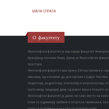
МАПА СПРАТА
О факултету
Филозофски факултет је најстарији факултет Универзит
Крагујевцу основан Лицеј. Данас је Филозофски факул
простора.
Филозофски факултет има преко 250 наставника и сара
нивоима, од основних до докторских студија. Настава с
педагогија, андрагогија, етнологија и антропологија, и
група имају традицију дужу од једног века и познате су 
Филозофски факултет је данас не само место на коме с
коме се одржавају трибине и спортска такмичења, на к
коме се полемише и на коме се развијају идеје.