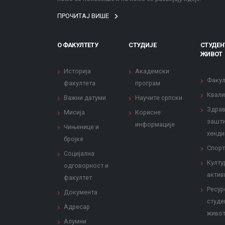
ПРОЧИТАЈ ВИШЕ
О ФАКУЛТЕТУ
СТУДИЈЕ
СТУДЕН
ЖИВОТ
Историја
Академски
Факул
факултета
програм
Квали
Важни датуми
Научите српски
Здрав
Мисија
Корисне
зашти
информације
Чињенице и
хенди
бројке
Спорт
Социјална
Култу
одговорност и
актив
факултет
Ресур
Документа
студе
Адресар
живо
Алумни