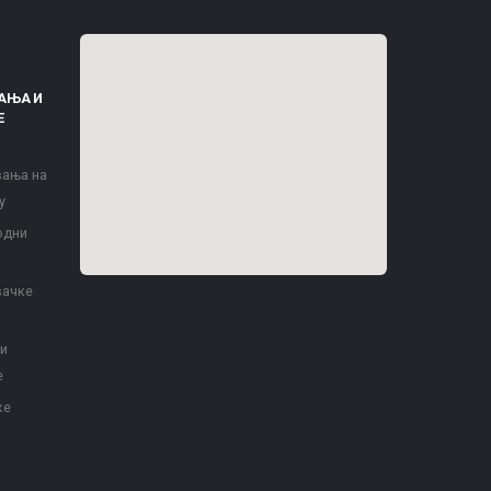
АЊА И
Е
вања на
у
одни
вачке
 и
е
ке