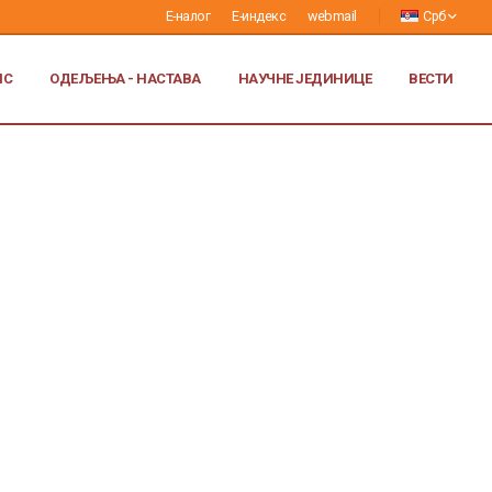
Е-налог
Е-индекс
webmail
Срб
ИС
ОДЕЉЕЊА - НАСТАВА
НАУЧНЕ ЈЕДИНИЦЕ
ВЕСТИ