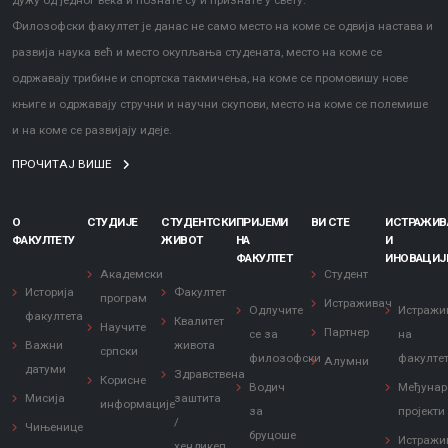
дужу од једног века и познате су и признате у свету.
Филозофски факултет је данас не само место на коме се одвија настава и
развија наука већ и место окупљања студената, место на коме се
одржавају трибине и спортска такмичења, на коме се промовишу нове
књиге и одржавају стручни и научни скупови, место на коме се полемише
и на коме се развијају идеје.
ПРОЧИТАЈ ВИШЕ
О
СТУДИЈЕ
СТУДЕНТСКИ
ПРИЈЕМИ
ВИ СТЕ
ИСТРАЖИ
ФАКУЛТЕТУ
ЖИВОТ
НА
И
ФАКУЛТЕТ
ИНОВАЦИЈ
Академски
Студент
Историја
Факултет
програм
Истраживач
Одлучите
Истражи
факултета
Квалитет
Научите
Партнер
се за
на
Важни
живота
српски
филозофски
факулте
Алумни
датуми
Здравствена
Корисне
Водич
Међунар
Мисија
заштита
информације
за
пројекти
/
Чињенице
бруцоше
Истражи
хендикеп