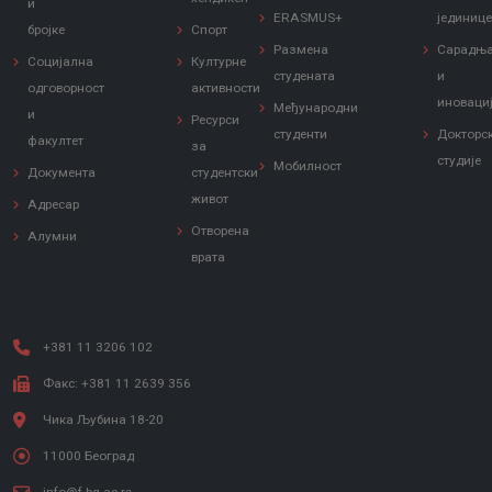
и
ERASMUS+
јединиц
бројке
Спорт
Размена
Сарадњ
Социјална
Културне
студената
и
одговорност
активности
иноваци
Међународни
и
Ресурси
студенти
Докторс
факултет
за
студије
Мобилност
Документа
студентски
живот
Адресар
Отворена
Алумни
врата
+381 11 3206 102
Факс: +381 11 2639 356
Чика Љубина 18-20
11000 Београд