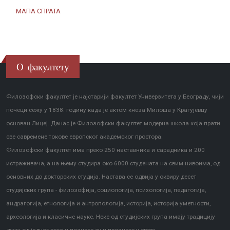
МАПА СПРАТА
О факултету
Филозофски факултет је најстарији факултет Универзитета у Београду, чији
почеци сежу у 1838. годину када је актом кнеза Милоша у Крагујевцу
основан Лицеј. Данас је Филозофски факултет модерна школа која прати
све савремене токове европског академског простора.
Филозофски факултет има преко 250 наставника и сарадника и 200
истраживача, а на њему студира око 6000 студената на свим нивоима, од
основних до докторских студија. Настава се одвија у оквиру десет
студијских група - филозофија, социологија, психологија, педагогија,
андрагогија, етнологија и антропологија, историја, историја уметности,
археологија и класичне науке. Неке од студијских група имају традицију