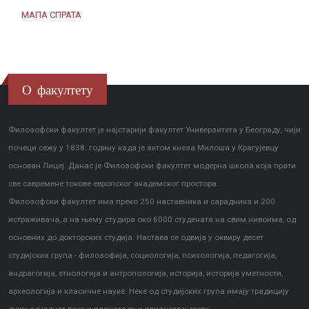
МАПА СПРАТА
О факултету
Филозофски факултет је најстарији факултет Универзитета у Београду, чији
почеци сежу у 1838. годину када је актом кнеза Милоша у Крагујевцу
основан Лицеј. Данас је Филозофски факултет модерна школа која прати
све савремене токове европског академског простора.
Филозофски факултет има преко 250 наставника и сарадника и 200
истраживача, а на њему студира око 6000 студената на свим нивоима, од
основних до докторских студија. Настава се одвија у оквиру десет
студијских група - филозофија, социологија, психологија, педагогија,
андрагогија, етнологија и антропологија, историја, историја уметности,
археологија и класичне науке. Неке од студијских група имају традицију