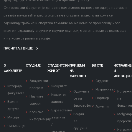
дужу од једног века и познате су и признате у свету.
Филозофски факултет је данас не само место на коме се одвија настава и
развија наука већ и место окупљања студената, место на коме се
одржавају трибине и спортска такмичења, на коме се промовишу нове
књиге и одржавају стручни и научни скупови, место на коме се полемише
и на коме се развијају идеје.
ПРОЧИТАЈ ВИШЕ
О
СТУДИЈЕ
СТУДЕНТСКИ
ПРИЈЕМИ
ВИ СТЕ
ИСТРАЖИ
ФАКУЛТЕТУ
ЖИВОТ
НА
И
ФАКУЛТЕТ
ИНОВАЦИЈ
Академски
Студент
Историја
Факултет
програм
Истраживач
Одлучите
Истражи
факултета
Квалитет
Научите
Партнер
се за
на
Важни
живота
српски
филозофски
факулте
Алумни
датуми
Здравствена
Корисне
Водич
Међунар
Мисија
заштита
информације
за
пројекти
/
Чињенице
бруцоше
Истражи
хендикеп