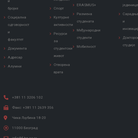
и
ERASMUS+
јединиц
бројке
Спорт
Размена
Сарадњ
Социјална
Културне
студената
и
одговорност
активности
иноваци
Међународни
и
Ресурси
студенти
Докторс
факултет
за
студије
Мобилност
Документа
студентски
живот
Адресар
Отворена
Алумни
врата
+381 11 3206 102
Факс: +381 11 2639 356
Чика Љубина 18-20
11000 Београд