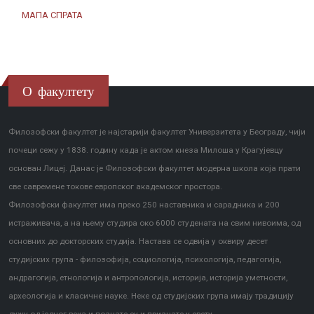
МАПА СПРАТА
О факултету
Филозофски факултет је најстарији факултет Универзитета у Београду, чији
почеци сежу у 1838. годину када је актом кнеза Милоша у Крагујевцу
основан Лицеј. Данас је Филозофски факултет модерна школа која прати
све савремене токове европског академског простора.
Филозофски факултет има преко 250 наставника и сарадника и 200
истраживача, а на њему студира око 6000 студената на свим нивоима, од
основних до докторских студија. Настава се одвија у оквиру десет
студијских група - филозофија, социологија, психологија, педагогија,
андрагогија, етнологија и антропологија, историја, историја уметности,
археологија и класичне науке. Неке од студијских група имају традицију