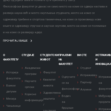
дужу од једног века и познате су и признате у свету.
Филозофски факултет је данас не само место на коме се одвија настава и
развија наука већ и место окупљања студената, место на коме се
одржавају трибине и спортска такмичења, на коме се промовишу нове
књиге и одржавају стручни и научни скупови, место на коме се полемише
и на коме се развијају идеје.
ПРОЧИТАЈ ВИШЕ
О
СТУДИЈЕ
СТУДЕНТСКИ
ПРИЈЕМИ
ВИ СТЕ
ИСТРАЖИ
ФАКУЛТЕТУ
ЖИВОТ
НА
И
ФАКУЛТЕТ
ИНОВАЦИЈ
Академски
Студент
Историја
Факултет
програм
Истраживач
Одлучите
Истражи
факултета
Квалитет
Научите
Партнер
се за
на
Важни
живота
српски
филозофски
факулте
Алумни
датуми
Здравствена
Корисне
Водич
Међунар
Мисија
заштита
информације
за
пројекти
/
Чињенице
бруцоше
Истражи
хендикеп