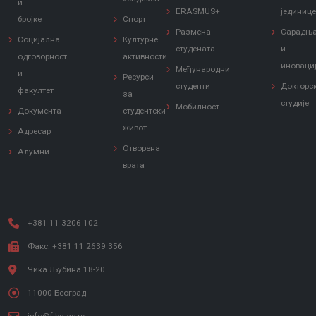
и
ERASMUS+
јединиц
бројке
Спорт
Размена
Сарадњ
Социјална
Културне
студената
и
одговорност
активности
иноваци
Међународни
и
Ресурси
студенти
Докторс
факултет
за
студије
Мобилност
Документа
студентски
живот
Адресар
Отворена
Алумни
врата
+381 11 3206 102
Факс: +381 11 2639 356
Чика Љубина 18-20
11000 Београд