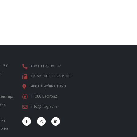
ша у
+381 11 3206 102
ог
Факс: +381 11 2639 356
Чика Љубина 18-20
11000 Београд
ологија,
ких
info@f.bg.ac.rs
 на
то на