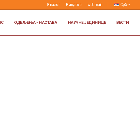
Е-налог
Е-индекс
webmail
Срб
ИС
ОДЕЉЕЊА - НАСТАВА
НАУЧНЕ ЈЕДИНИЦЕ
ВЕСТИ