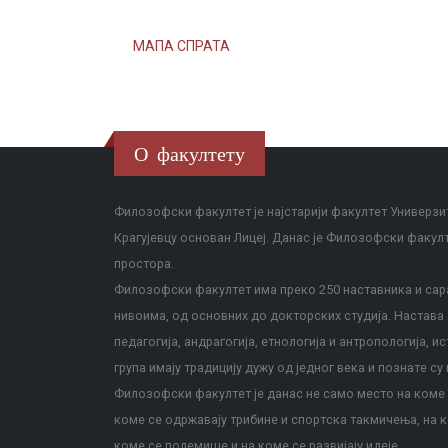
МАПА СПРАТА
О факултету
Филозофски факултет је најстарији факултет Универзит
Крагујевцу основан Лицеј. Данас је Филозофски факул
простора.
Филозофски факултет има преко 250 наставника и сара
нивоима, од основних до докторских студија. Настава с
педагогија, андрагогија, етнологија и антропологија, и
група имају традицију дужу од једног века и познате су 
Филозофски факултет је данас не само место на коме с
коме се одржавају трибине и спортска такмичења, на к
коме се полемише и на коме се развијају идеје.