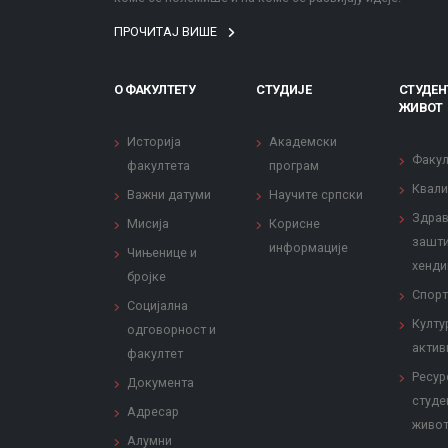
ПРОЧИТАЈ ВИШЕ
О ФАКУЛТЕТУ
СТУДИЈЕ
СТУДЕН
ЖИВОТ
Историја
Академски
Факул
факултета
програм
Квали
Важни датуми
Научите српски
Здрав
Мисија
Корисне
зашти
информације
Чињенице и
хенди
бројке
Спорт
Социјална
Култу
одговорност и
актив
факултет
Ресур
Документа
студе
Адресар
живо
Алумни