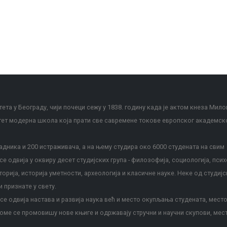
ета у Београду, чији почеци сежу у 1838. годину када је актом кнеза Мило
тет модерна школа која прати све савремене токове европског академск
дника и 200 истраживача, а на њему студира око 6000 студената на свим
е одвија у оквиру десет студијских група - филозофија, социологија, псих
сторија, историја уметности, археологија и класичне науке. Неке од студијс
и признате у свету.
е одвија настава и развија наука већ и место окупљања студената, место
оме се промовишу нове књиге и одржавају стручни и научни скупови, мес