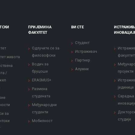
ТСКИ
ПРИЈЕМИ НА
ВИ СТЕ
ИСТРАЖИВ
ФАКУЛТЕТ
ИНОВАЦИЈ
Студент
тет
Одлучите се за
Истражи
Истраживач
филозофски
факултет
тет живота
Партнер
Водич за
Међунар
ствена
Алумни
бруцоше
пројекти
та /
кеп
ERASMUS+
Истражи
јединице
Размена
студената
Сарадња
рне
иновациј
ности
Међународни
студенти
Докторс
си за
студије
нтски
Мобилност
т