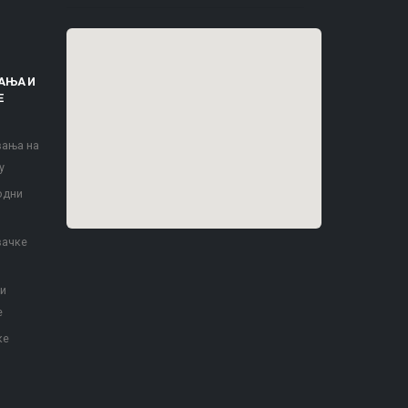
АЊА И
Е
вања на
у
одни
вачке
 и
е
ке