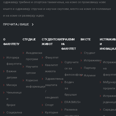
одржавају трибине и спортска такмичења, на коме се промовишу нове
књиге и одржавају стручни и научни скупови, место на коме се полемише
и на коме се развијају идеје.
ПРОЧИТАЈ ВИШЕ
О
СТУДИЈЕ
СТУДЕНТСКИ
ПРИЈЕМИ
ВИ СТЕ
ИСТРАЖИ
ФАКУЛТЕТУ
ЖИВОТ
НА
И
ФАКУЛТЕТ
ИНОВАЦИЈ
Академски
Студент
Историја
Факултет
програм
Истраживач
Одлучите
Истражи
факултета
Квалитет
Научите
Партнер
се за
на
Важни
живота
српски
филозофски
факулте
Алумни
датуми
Здравствена
Корисне
Водич
Међунар
Мисија
заштита
информације
за
пројекти
/
Чињенице
бруцоше
Истражи
хендикеп
и
ERASMUS+
јединиц
бројке
Спорт
Размена
Сарадњ
Социјална
Културне
студената
и