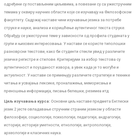
одређени су постављеним циљевима, а повезани су са ужестручним
темама у оквиру научних области које се изучавају на Филозофском
факултету. Садржај наставе чини изучавање језика за потребе
струке и науке, анализа и коришћење аутентичног текста струке.
Обрађују се ужестручне теме у зависности од профила студената у
групи и њихових интересовања. У настави се користе типолошки
разноврсни текстови, како би студенти стекли увид у различите
језичке регистре и стилове. Критеријуми за избор текстова су
аутентичност и поузданост извора, а увек када је то могуће и
актуелност. У настави се примењују различите стратегије и технике
читања и усвајања лексике, проналажења, меморисања и
преношења информација, писања белешки, резимеа итд
Циљ изучавања курса:
Основни циљ наставе предмета Енглески
језик 2 јесте овладавање стручним страним језиком у области
филозофије, социологије, психологије, педагогије, андрагогије,
историје, историје уметности, етнологије, антропологије,
археологије и класичних наука.