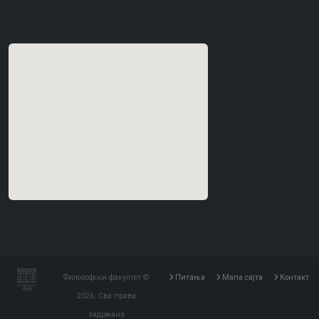
Филозофски факултет ©
Питања
Мапа сајта
Контакт
2026. Сва права
задржана