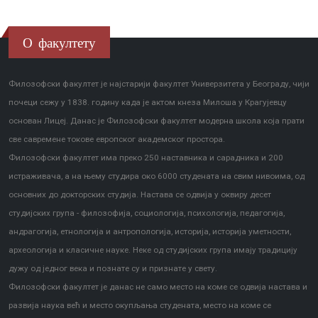
О факултету
Филозофски факултет је најстарији факултет Универзитета у Београду, чији
почеци сежу у 1838. годину када је актом кнеза Милоша у Крагујевцу
основан Лицеј. Данас је Филозофски факултет модерна школа која прати
све савремене токове европског академског простора.
Филозофски факултет има преко 250 наставника и сарадника и 200
истраживача, а на њему студира око 6000 студената на свим нивоима, од
основних до докторских студија. Настава се одвија у оквиру десет
студијских група - филозофија, социологија, психологија, педагогија,
андрагогија, етнологија и антропологија, историја, историја уметности,
археологија и класичне науке. Неке од студијских група имају традицију
дужу од једног века и познате су и признате у свету.
Филозофски факултет је данас не само место на коме се одвија настава и
развија наука већ и место окупљања студената, место на коме се