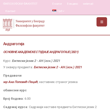
ФИЛОЗОФСКИ ФАКУЛТЕТ
Е-налог
Е-индекс
webmail
Контакт
Срб
Андрагогија
ОСНОВНЕ АКАДЕМСКЕ СТУДИЈЕ АНДРАГОГИЈЕ (2021)
Курс:
Енглески језик 2 - АН (осн.) 2021
У оквиру предмета:
Енглески језик 2 - АН (осн.) 2021
Предавачи
мр Ана Поповић-Пецић
, наставник страног језика
обавезни курс
Број бодова:
6.00
Садржај курса:
Садржаји наставе предмета Енглески језик 2