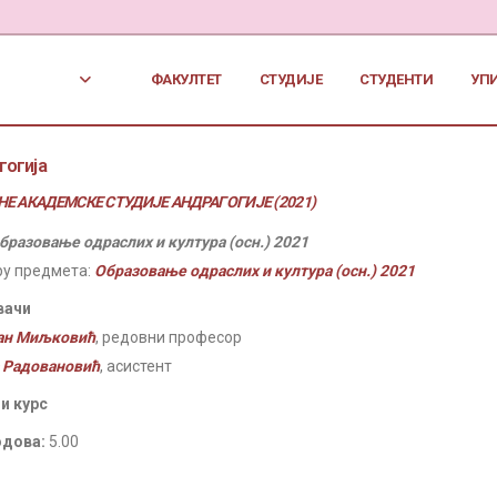
ФАКУЛТЕТ
СТУДИЈЕ
СТУДЕНТИ
УП
гогија
Е АКАДЕМСКЕ СТУДИЈЕ АНДРАГОГИЈЕ (2021)
бразовање одраслих и култура (осн.) 2021
ру предмета:
Образовање одраслих и култура (осн.) 2021
вачи
ан Миљковић
, редовни професор
 Радовановић
, асистент
и курс
одова:
5.00