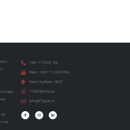
ша у
+381 11 3206 102
ог
Факс: +381 11 2639 356
Чика Љубина 18-20
11000 Београд
ологија,
ких
info@f.bg.ac.rs
 на
то на