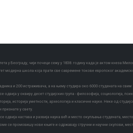
ета у Београду, чији почеци сежу у 1838. годину када је актом кнеза Мило
тет модерна школа која прати све савремене токове европског академск
дника и 200 истраживача, а на њему студира око 6000 студената на свим
е одвија у оквиру десет студијских група - филозофија, социологија, псих
сторија, историја уметности, археологија и класичне науке. Неке од студијс
и признате у свету.
е одвија настава и развија наука већ и место окупљања студената, место
оме се промовишу нове књиге и одржавају стручни и научни скупови, мес