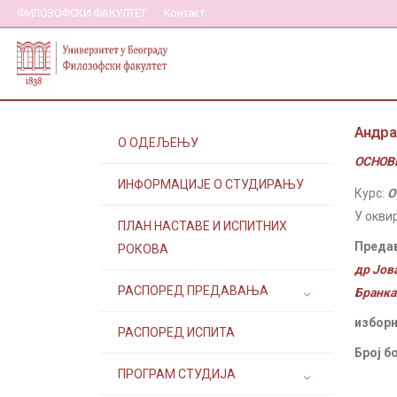
ФИЛОЗОФСКИ ФАКУЛТЕТ
Контакт
Андра
О ОДЕЉЕЊУ
ОСНОВН
ИНФОРМАЦИЈЕ О СТУДИРАЊУ
Курс:
О
У окви
ПЛАН НАСТАВЕ И ИСПИТНИХ
Преда
РОКОВА
др Јов
РАСПОРЕД ПРЕДАВАЊА
Бранка
изборн
РАСПОРЕД ИСПИТА
Број б
ПРОГРАМ СТУДИЈА