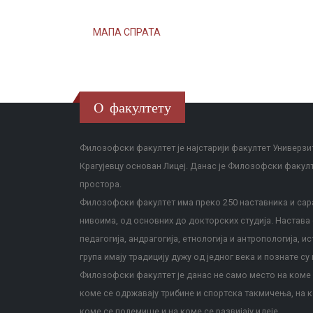
МАПА СПРАТА
О факултету
Филозофски факултет је најстарији факултет Универзит
Крагујевцу основан Лицеј. Данас је Филозофски факул
простора.
Филозофски факултет има преко 250 наставника и сара
нивоима, од основних до докторских студија. Настава с
педагогија, андрагогија, етнологија и антропологија, и
група имају традицију дужу од једног века и познате су 
Филозофски факултет је данас не само место на коме с
коме се одржавају трибине и спортска такмичења, на к
коме се полемише и на коме се развијају идеје.