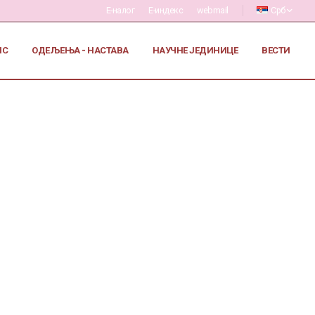
Е-налог
Е-индекс
webmail
Срб
ИС
ОДЕЉЕЊА - НАСТАВА
НАУЧНЕ ЈЕДИНИЦЕ
ВЕСТИ