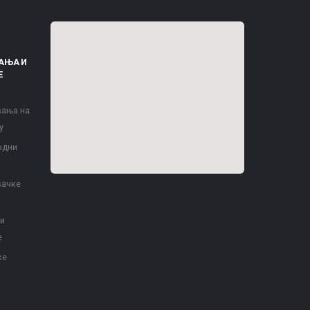
АЊА И
Е
вања на
у
одни
вачке
 и
е
ке