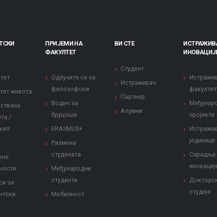
ТСКИ
ПРИЈЕМИ НА
ВИ СТЕ
ИСТРАЖИВ
ФАКУЛТЕТ
ИНОВАЦИЈ
Студент
тет
Одлучите се за
Истражи
Истраживач
филозофски
факултет
тет живота
Партнер
Водич за
Међунар
ствена
Алумни
бруцоше
пројекти
та /
кеп
ERASMUS+
Истражи
јединице
Размена
студената
Сарадња
рне
иновациј
ности
Међународни
студенти
Докторс
си за
студије
нтски
Мобилност
т