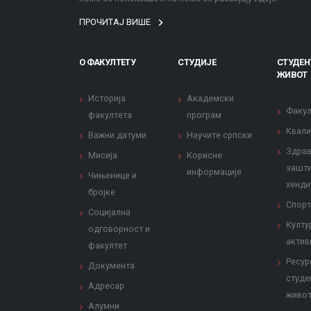
ПРОЧИТАЈ ВИШЕ
О ФАКУЛТЕТУ
СТУДИЈЕ
СТУДЕН
ЖИВОТ
Историја
Академски
Факул
факултета
програм
Квали
Важни датуми
Научите српски
Здрав
Мисија
Корисне
зашти
информације
Чињенице и
хенди
бројке
Спорт
Социјална
Култу
одговорност и
актив
факултет
Ресур
Документа
студе
Адресар
живо
Алумни