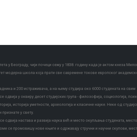
ета у Београду, чији почеци сежу у 1838. годину када је актом кнеза Мило
тет модерна школа која прати све савремене токове европског академск
дника и 200 истраживача, а на њему студира око 6000 студената на свим
е одвија у оквиру десет студијских група - филозофија, социологија, псих
сторија, историја уметности, археологија и класичне науке. Неке од студијс
и признате у свету.
е одвија настава и развија наука већ и место окупљања студената, место
оме се промовишу нове књиге и одржавају стручни и научни скупови, мес