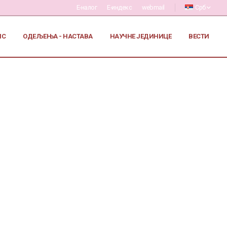
Е-налог
Е-индекс
webmail
Срб
ИС
ОДЕЉЕЊА - НАСТАВА
НАУЧНЕ ЈЕДИНИЦЕ
ВЕСТИ