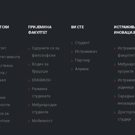
ТСКИ
ПРИЈЕМИ НА
ВИ СТЕ
ИСТРАЖИВ
ФАКУЛТЕТ
ИНОВАЦИЈ
Студент
тет
Одлучите се за
Истражи
Истраживач
филозофски
факултет
тет живота
Партнер
Водич за
Међунар
ствена
Алумни
бруцоше
пројекти
та /
кеп
ERASMUS+
Истражи
јединице
Размена
студената
Сарадња
рне
иновациј
ности
Међународни
студенти
Докторс
си за
студије
нтски
Мобилност
т