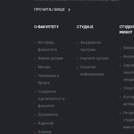
ПРОЧИТАЈ ВИШЕ
О ФАКУЛТЕТУ
СТУДИЈЕ
СТУДЕН
ЖИВОТ
Историја
Академски
Факул
факултета
програм
Квали
Важни датуми
Научите српски
Здрав
Мисија
Корисне
зашти
информације
Чињенице и
хенди
бројке
Спорт
Социјална
Култу
одговорност и
актив
факултет
Ресур
Документа
студе
Адресар
живо
Алумни