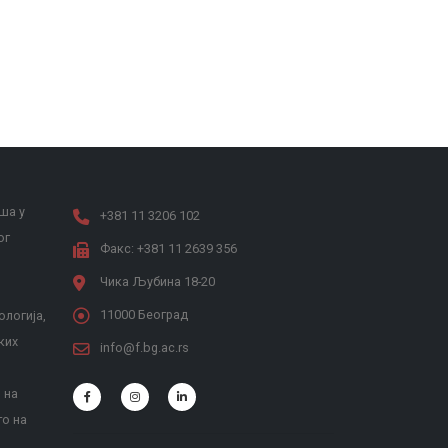
ша у
+381 11 3206 102
ог
Факс: +381 11 2639 356
Чика Љубина 18-20
11000 Београд
ологија,
ких
info@f.bg.ac.rs
 на
то на