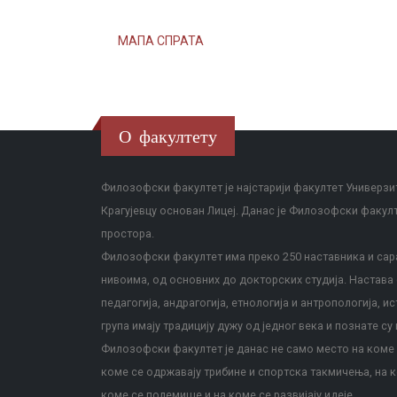
МАПА СПРАТА
О факултету
Филозофски факултет је најстарији факултет Универзит
Крагујевцу основан Лицеј. Данас је Филозофски факул
простора.
Филозофски факултет има преко 250 наставника и сара
нивоима, од основних до докторских студија. Настава с
педагогија, андрагогија, етнологија и антропологија, и
група имају традицију дужу од једног века и познате су 
Филозофски факултет је данас не само место на коме с
коме се одржавају трибине и спортска такмичења, на к
коме се полемише и на коме се развијају идеје.