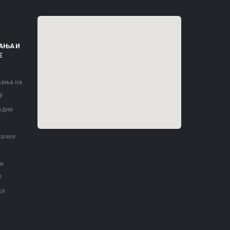
АЊА И
Е
вања на
у
одни
вачке
 и
е
ке