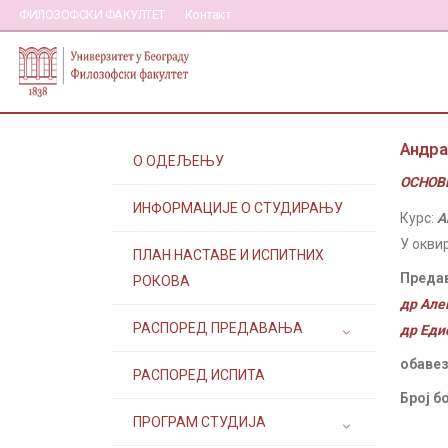
ФИЛОЗОФСКИ ФАКУЛТЕТ
Контакт
Андра
О ОДЕЉЕЊУ
ОСНОВН
ИНФОРМАЦИЈЕ О СТУДИРАЊУ
Курс:
А
У окви
ПЛАН НАСТАВЕ И ИСПИТНИХ
Преда
РОКОВА
др Але
РАСПОРЕД ПРЕДАВАЊА
др Еди
обавез
РАСПОРЕД ИСПИТА
Број б
ПРОГРАМ СТУДИЈА