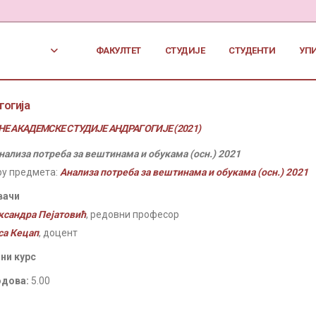
ФАКУЛТЕТ
СТУДИЈЕ
СТУДЕНТИ
УП
гогија
Е АКАДЕМСКЕ СТУДИЈЕ АНДРАГОГИЈЕ (2021)
нализа потреба за вештинама и обукама (осн.) 2021
ру предмета:
Анализа потреба за вештинама и обукама (осн.) 2021
вачи
ксандра Пејатовић
, редовни професор
са Кецап
, доцент
ни курс
одова:
5.00