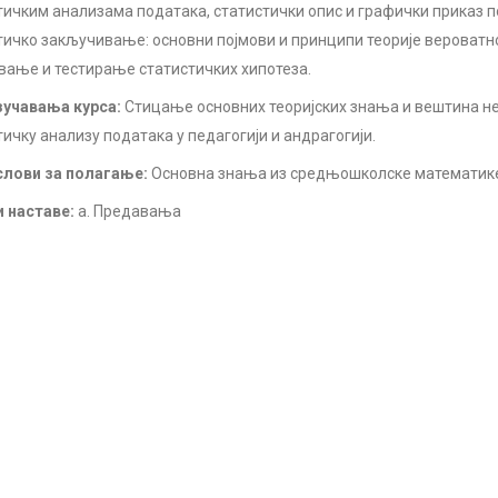
тичким анализама података, статистички опис и графички приказ п
тичко закључивање: основни појмови и принципи теорије вероватн
ање и тестирање статистичких хипотеза.
учавања курса:
Стицање основних теоријских знања и вештина н
тичку анализу података у педагогији и андрагогији.
лови за полагање:
Основна знања из средњошколске математик
 наставе:
а. Предавања