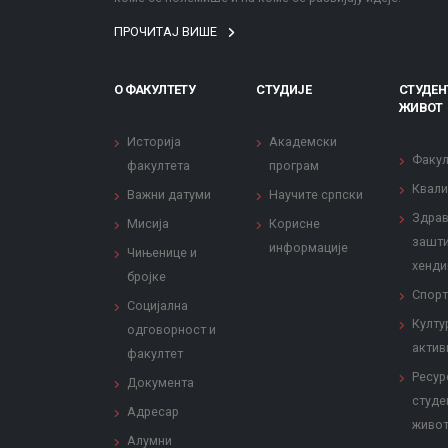
ПРОЧИТАЈ ВИШЕ
О ФАКУЛТЕТУ
СТУДИЈЕ
СТУДЕН
ЖИВОТ
Историја
Академски
Факул
факултета
програм
Квали
Важни датуми
Научите српски
Здрав
Мисија
Корисне
зашти
информације
Чињенице и
хенди
бројке
Спорт
Социјална
Култу
одговорност и
актив
факултет
Ресур
Документа
студе
Адресар
живо
Алумни