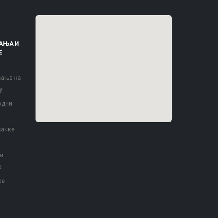
АЊА И
Е
вања на
у
одни
вачке
 и
е
ке