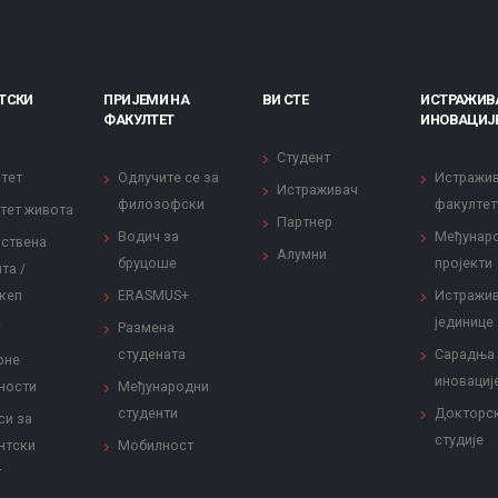
ТСКИ
ПРИЈЕМИ НА
ВИ СТЕ
ИСТРАЖИВ
ФАКУЛТЕТ
ИНОВАЦИЈ
Студент
тет
Одлучите се за
Истражи
Истраживач
филозофски
факултет
тет живота
Партнер
Водич за
Међунар
ствена
Алумни
бруцоше
пројекти
та /
кеп
ERASMUS+
Истражи
јединице
Размена
студената
Сарадња
рне
иновациј
ности
Међународни
студенти
Докторс
си за
студије
нтски
Мобилност
т