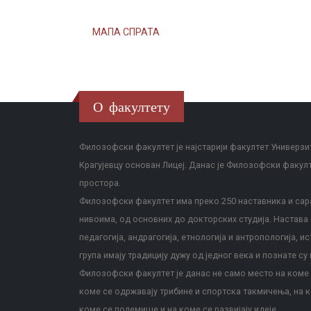
МАПА СПРАТА
О факултету
Филозофски факултет је најстарији факултет Универзит
Крагујевцу основан Лицеј. Данас је Филозофски факул
простора.
Филозофски факултет има преко 250 наставника и сара
нивоима, од основних до докторских студија. Настава с
педагогија, андрагогија, етнологија и антропологија, и
група имају традицију дужу од једног века и познате су 
Филозофски факултет је данас не само место на коме с
коме се одржавају трибине и спортска такмичења, на к
коме се полемише и на коме се развијају идеје.