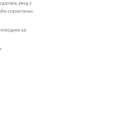
одатака, увод у
оће статистичко
еопходних за
е