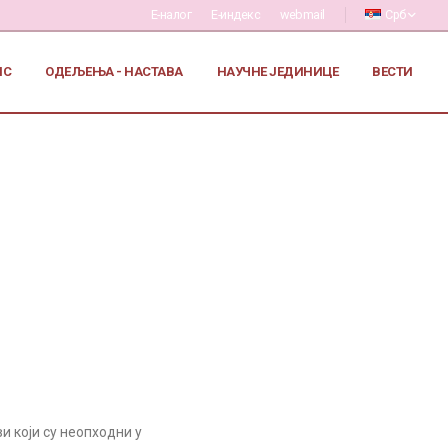
Е-налог
Е-индекс
webmail
Срб
ИС
ОДЕЉЕЊА - НАСТАВА
НАУЧНЕ ЈЕДИНИЦЕ
ВЕСТИ
 који су неопходни у