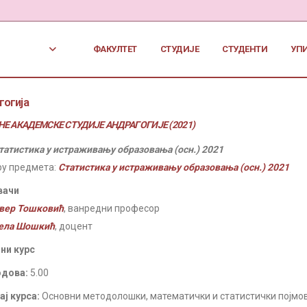
ФАКУЛТЕТ
СТУДИЈЕ
СТУДЕНТИ
УП
гогија
Е АКАДЕМСКЕ СТУДИЈЕ АНДРАГОГИЈЕ (2021)
татистика у истраживању образовања (осн.) 2021
ру предмета:
Статистика у истраживању образовања (осн.) 2021
вачи
вер Тошковић
, ванредни професор
ела Шошкић
, доцент
ни курс
одова:
5.00
ј курса:
Основни методолошки, математички и статистички појмови