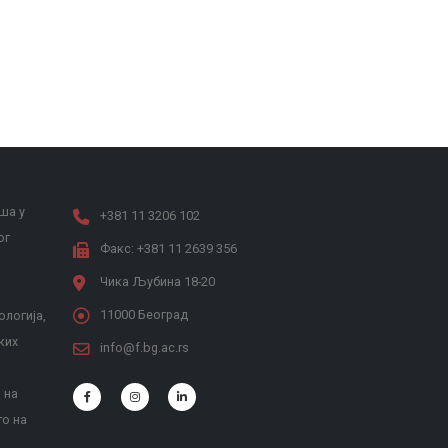
ша у
+381 11 3206 102
ог
Факс: +381 11 2639 356
Чика Љубина 18-20
11000 Београд
ологија,
ких
info@f.bg.ac.rs
 на
то на