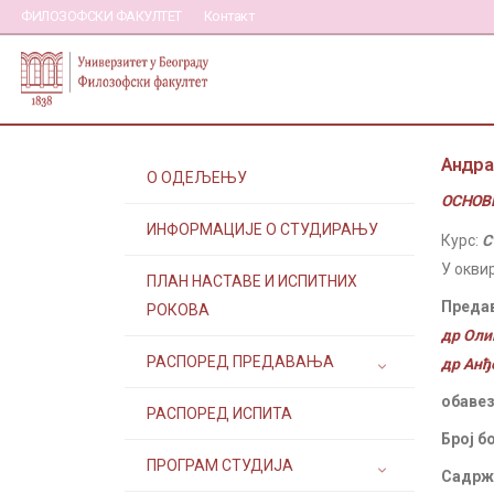
ФИЛОЗОФСКИ ФАКУЛТЕТ
Контакт
Андра
О ОДЕЉЕЊУ
ОСНОВН
ИНФОРМАЦИЈЕ О СТУДИРАЊУ
Курс:
С
У окви
ПЛАН НАСТАВЕ И ИСПИТНИХ
Преда
РОКОВА
др Оли
РАСПОРЕД ПРЕДАВАЊА
др Анђ
обавез
РАСПОРЕД ИСПИТА
Број б
ПРОГРАМ СТУДИЈА
Садржа