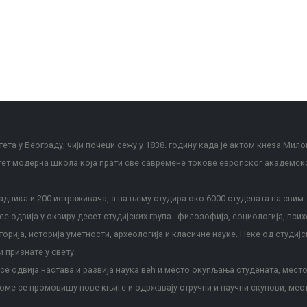
ета у Београду, чији почеци сежу у 1838. годину када је актом кнеза Мило
тет модерна школа која прати све савремене токове европског академск
дника и 200 истраживача, а на њему студира око 6000 студената на свим
е одвија у оквиру десет студијских група - филозофија, социологија, псих
сторија, историја уметности, археологија и класичне науке. Неке од студијс
и признате у свету.
е одвија настава и развија наука већ и место окупљања студената, место
оме се промовишу нове књиге и одржавају стручни и научни скупови, мес