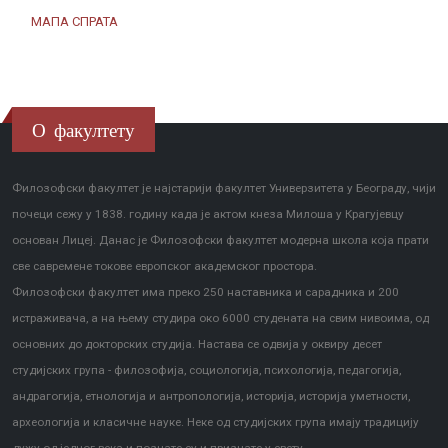
МАПА СПРАТА
О факултету
Филозофски факултет је најстарији факултет Универзитета у Београду, чији
почеци сежу у 1838. годину када је актом кнеза Милоша у Крагујевцу
основан Лицеј. Данас је Филозофски факултет модерна школа која прати
све савремене токове европског академског простора.
Филозофски факултет има преко 250 наставника и сарадника и 200
истраживача, а на њему студира око 6000 студената на свим нивоима, од
основних до докторских студија. Настава се одвија у оквиру десет
студијских група - филозофија, социологија, психологија, педагогија,
андрагогија, етнологија и антропологија, историја, историја уметности,
археологија и класичне науке. Неке од студијских група имају традицију