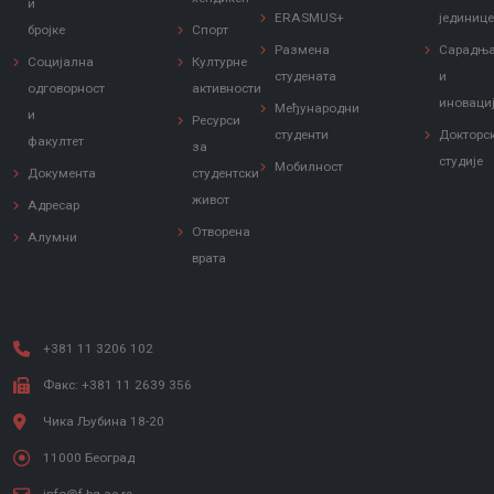
и
ERASMUS+
јединиц
бројке
Спорт
Размена
Сарадњ
Социјална
Културне
студената
и
одговорност
активности
иноваци
Међународни
и
Ресурси
студенти
Докторс
факултет
за
студије
Мобилност
Документа
студентски
живот
Адресар
Отворена
Алумни
врата
+381 11 3206 102
Факс: +381 11 2639 356
Чика Љубина 18-20
11000 Београд