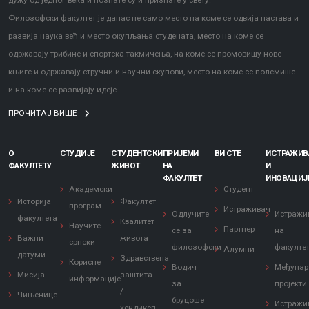
дужу од једног века и познате су и признате у свету.
Филозофски факултет је данас не само место на коме се одвија настава и
развија наука већ и место окупљања студената, место на коме се
одржавају трибине и спортска такмичења, на коме се промовишу нове
књиге и одржавају стручни и научни скупови, место на коме се полемише
и на коме се развијају идеје.
ПРОЧИТАЈ ВИШЕ
О
СТУДИЈЕ
СТУДЕНТСКИ
ПРИЈЕМИ
ВИ СТЕ
ИСТРАЖИ
ФАКУЛТЕТУ
ЖИВОТ
НА
И
ФАКУЛТЕТ
ИНОВАЦИЈ
Академски
Студент
Историја
Факултет
програм
Истраживач
Одлучите
Истражи
факултета
Квалитет
Научите
Партнер
се за
на
Важни
живота
српски
филозофски
факулте
Алумни
датуми
Здравствена
Корисне
Водич
Међунар
Мисија
заштита
информације
за
пројекти
/
Чињенице
бруцоше
Истражи
хендикеп