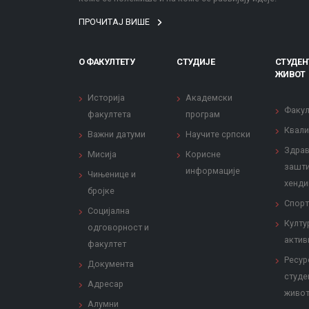
ПРОЧИТАЈ ВИШЕ
О ФАКУЛТЕТУ
СТУДИЈЕ
СТУДЕН
ЖИВОТ
Историја
Академски
Факул
факултета
програм
Квали
Важни датуми
Научите српски
Здрав
Мисија
Корисне
зашти
информације
Чињенице и
хенди
бројке
Спорт
Социјална
Култу
одговорност и
актив
факултет
Ресур
Документа
студе
Адресар
живо
Алумни