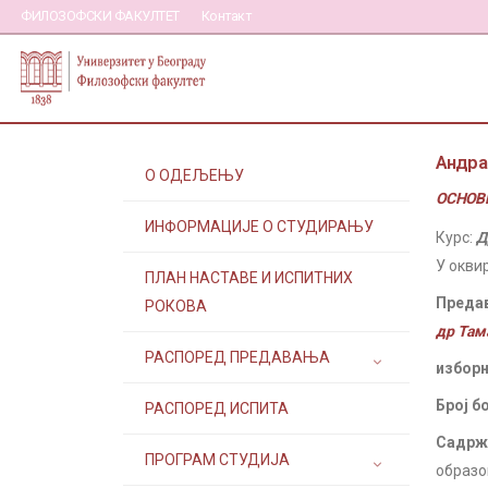
ФИЛОЗОФСКИ ФАКУЛТЕТ
Контакт
Андра
О ОДЕЉЕЊУ
ОСНОВН
ИНФОРМАЦИЈЕ О СТУДИРАЊУ
Курс:
Д
У окви
ПЛАН НАСТАВЕ И ИСПИТНИХ
Преда
РОКОВА
др Там
РАСПОРЕД ПРЕДАВАЊА
изборн
Број б
РАСПОРЕД ИСПИТА
Садржа
ПРОГРАМ СТУДИЈА
образо