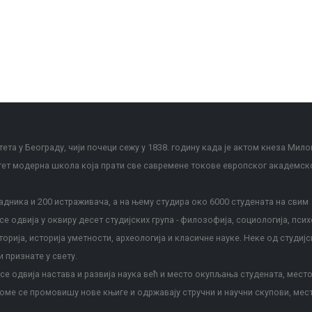
ета у Београду, чији почеци сежу у 1838. годину када је актом кнеза Мило
тет модерна школа која прати све савремене токове европског академск
дника и 200 истраживача, а на њему студира око 6000 студената на свим
е одвија у оквиру десет студијских група - филозофија, социологија, псих
сторија, историја уметности, археологија и класичне науке. Неке од студијс
и признате у свету.
е одвија настава и развија наука већ и место окупљања студената, место
оме се промовишу нове књиге и одржавају стручни и научни скупови, мес