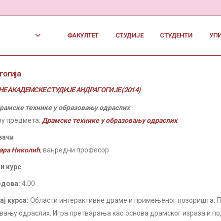
ФАКУЛТЕТ
СТУДИЈЕ
СТУДЕНТИ
УП
гогија
Е АКАДЕМСКЕ СТУДИЈЕ АНДРАГОГИЈЕ (2014)
рамске технике у образовању одраслих
ру предмета:
Драмске технике у образовању одраслих
вачи
ара Николић
, ванредни професор
и курс
одова:
4.00
ј курса:
Области интерактивне драме и примењеног позоришта. 
вању одраслих. Игра претварања као основа драмског израза и под