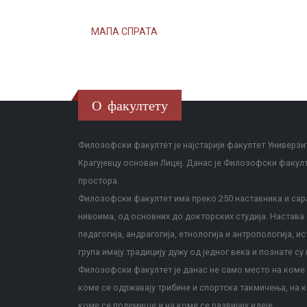
МАПА СПРАТА
О факултету
Филозофски факултет је најстарији факултет Универзит
Крагујевцу основан Лицеј. Данас је Филозофски факул
простора.
Филозофски факултет има преко 250 наставника и сара
нивоима, од основних до докторских студија. Настава с
педагогија, андрагогија, етнологија и антропологија, и
група имају традицију дужу од једног века и познате су 
Филозофски факултет је данас не само место на коме с
коме се одржавају трибине и спортска такмичења, на к
коме се полемише и на коме се развијају идеје.