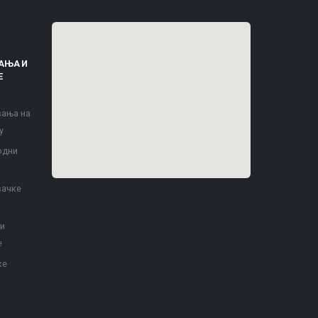
АЊА И
Е
вања на
у
одни
вачке
 и
е
ке