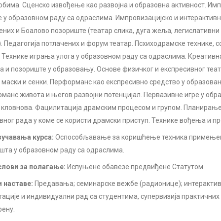
обима. Сценско извођење као развојна и образовна активност. Им
е у образовном раду са одраслима. Импровизацијско и интерактивн
ених и Боалово позориште (театар слика, дуга жеља, легислативни
). Педагогија потлачених и форум театар. Псхиходрамске технике, 
. Технике играња улога у образовном раду са одраслима. Креативн
а и позориште у образовању. Основе физичког и експресивног теа
, маски и сенки. Перформанс као експресивно средство у образова
манс живота и његов развојни потенцијал. Первазивне игре у обр
 кловнова. Фацилитација драмским процесом и групом. Планирањ
вног рада у коме се користи драмски приступ. Технике вођења и п
учавања курса:
Оспособљавање за коришћење техника примење
шта у образовном раду са одраслима.
лови за полагање:
Испуњене обавезе предвиђене Статутом
 наставе:
Предавања; семинарске вежбе (радионице); интерактив
тације и индивидуални рад са студентима, супервизија практични
рену.