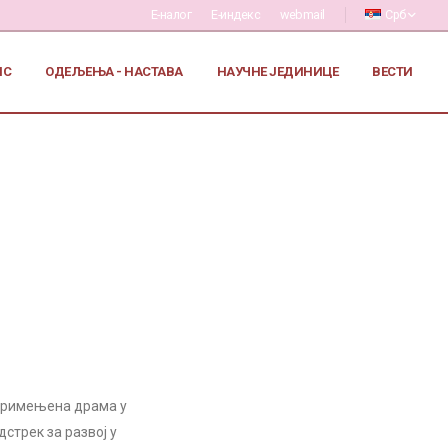
Е-налог
Е-индекс
webmail
Срб
ИС
ОДЕЉЕЊА - НАСТАВА
НАУЧНЕ ЈЕДИНИЦЕ
ВЕСТИ
Примењена драма у
стрек за развој у