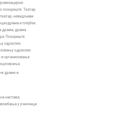
провизацијске
о позориште. Театар
 театар, невидљиви
социодрама и плејбек
а драма, драма
тра. Позориште
њу одраслих.
азовању одраслих.
е и организовање
роцесирања.
не драме и
на настава;
х вежбања у учионици