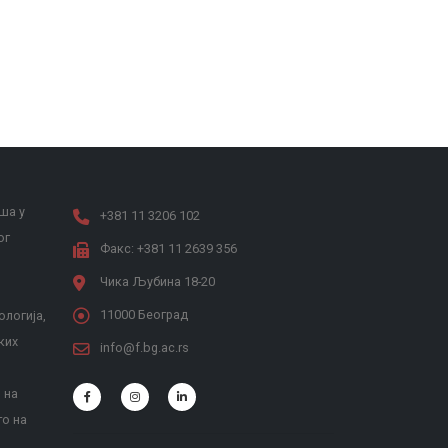
ша у
+381 11 3206 102
ог
Факс: +381 11 2639 356
Чика Љубина 18-20
11000 Београд
ологија,
ких
info@f.bg.ac.rs
 на
то на