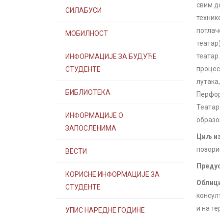
свим д
СИЛАБУСИ
техник
потлач
МОБИЛНОСТ
театар
театар
ИНФОРМАЦИЈЕ ЗА БУДУЋЕ
процес
СТУДЕНТЕ
лутака
БИБЛИОТЕКА
Перфор
Театар
ИНФОРМАЦИЈЕ О
образо
ЗАПОСЛЕНИМА
Циљ из
позори
ВЕСТИ
Предус
КОРИСНЕ ИНФОРМАЦИЈЕ ЗА
Облици
СТУДЕНТЕ
консул
и на те
УПИС НАРЕДНЕ ГОДИНЕ