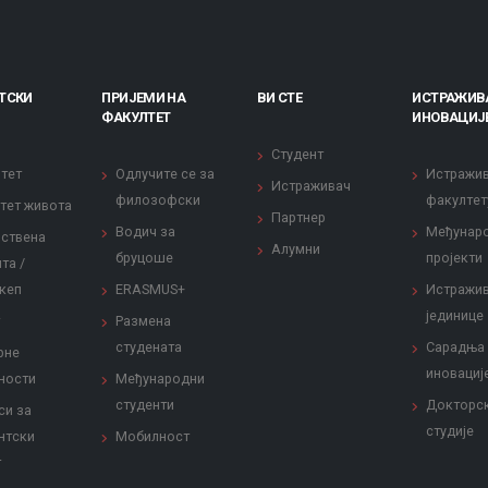
ТСКИ
ПРИЈЕМИ НА
ВИ СТЕ
ИСТРАЖИВ
ФАКУЛТЕТ
ИНОВАЦИЈ
Студент
тет
Одлучите се за
Истражи
Истраживач
филозофски
факултет
тет живота
Партнер
Водич за
Међунар
ствена
Алумни
бруцоше
пројекти
та /
кеп
ERASMUS+
Истражи
јединице
Размена
студената
Сарадња
рне
иновациј
ности
Међународни
студенти
Докторс
си за
студије
нтски
Мобилност
т