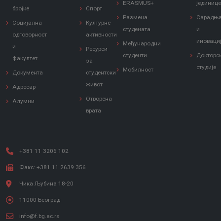
ERASMUS+
јединиц
бројке
Спорт
Размена
Сарадњ
Социјална
Културне
студената
и
одговорност
активности
иноваци
Међународни
и
Ресурси
студенти
Докторс
факултет
за
студије
Мобилност
Документа
студентски
живот
Адресар
Отворена
Алумни
врата
+381 11 3206 102
Факс: +381 11 2639 356
Чика Љубина 18-20
11000 Београд
info@f.bg.ac.rs