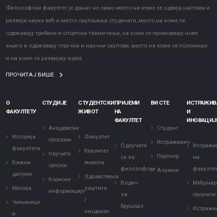
Филозофски факултет је данас не само место на коме се одвија настава и
развија наука већ и место окупљања студената, место на коме се
одржавају трибине и спортска такмичења, на коме се промовишу нове
књиге и одржавају стручни и научни скупови, место на коме се полемише
и на коме се развијају идеје.
ПРОЧИТАЈ ВИШЕ
О
СТУДИЈЕ
СТУДЕНТСКИ
ПРИЈЕМИ
ВИ СТЕ
ИСТРАЖИ
ФАКУЛТЕТУ
ЖИВОТ
НА
И
ФАКУЛТЕТ
ИНОВАЦИЈ
Академски
Студент
Историја
Факултет
програм
Истраживач
Одлучите
Истражи
факултета
Квалитет
Научите
Партнер
се за
на
Важни
живота
српски
филозофски
факулте
Алумни
датуми
Здравствена
Корисне
Водич
Међунар
Мисија
заштита
информације
за
пројекти
/
Чињенице
бруцоше
Истражи
хендикеп
и