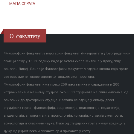
МАПА СПРАТА
О факултету
Филозофски факултет је најстарији факултет Универзитета у Београду, чији
почеци сежу у 1838. годину када је актом кнеза Милоша у Крагујевцу
основан Лицеј. Данас је Филозофски факултет модерна школа која прати
све савремене токове европског академског простора.
Филозофски факултет има преко 250 наставника и сарадника и 200
истраживача, а на њему студира око 6000 студената на свим нивоима, од
основних до докторских студија. Настава се одвија у оквиру десет
студијских група - филозофија, социологија, психологија, педагогија,
андрагогија, етнологија и антропологија, историја, историја уметности,
археологија и класичне науке. Неке од студијских група имају традицију
дужу од једног века и познате су и признате у свету.