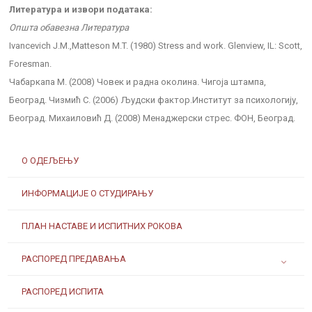
Литература и извори података:
Општа обавезна Литература
Ivancevich J.M.,Matteson M.T. (1980) Stress and work. Glenview, IL: Scott,
Foresman.
Чабаркапа М. (2008) Човек и радна околина. Чигоја штампа,
Београд. Чизмић С. (2006) Људски фактор.Институт за психологију,
Београд. Михаиловић Д. (2008) Менаджерски стрес. ФОН, Београд.
О ОДЕЉЕЊУ
ИНФОРМАЦИЈЕ О СТУДИРАЊУ
ПЛАН НАСТАВЕ И ИСПИТНИХ РОКОВА
РАСПОРЕД ПРЕДАВАЊА
РАСПОРЕД ИСПИТА