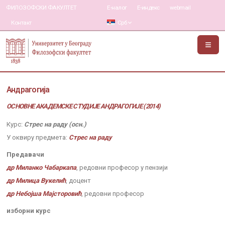
ФИЛОЗОФСКИ ФАКУЛТЕТ
Е-налог
Е-индекс
webmail
Контакт
Срб
Андрагогија
ОСНОВНЕ АКАДЕМСКЕ СТУДИЈЕ АНДРАГОГИЈЕ (2014)
Курс:
Стрес на раду (осн.)
У оквиру предмета:
Стрес на раду
Предавачи
др Миланко Чабаркапа
, редовни професор у пензији
др Милица Вукелић
, доцент
др Небојша Мајсторовић
, редовни професор
изборни курс