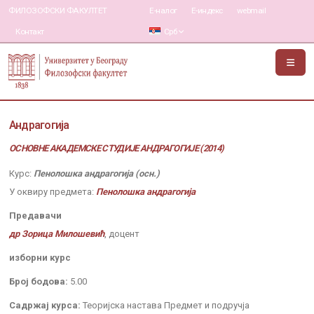
ФИЛОЗОФСКИ ФАКУЛТЕТ
Е-налог
Е-индекс
webmail
Контакт
Срб
Андрагогија
ОСНОВНЕ АКАДЕМСКЕ СТУДИЈЕ АНДРАГОГИЈЕ (2014)
Курс:
Пенолошка андрагогија (осн.)
У оквиру предмета:
Пенолошка андрагогија
Предавачи
др Зорица Милошевић
, доцент
изборни курс
Број бодова:
5.00
Садржај курса:
Теоријска настава Предмет и подручја