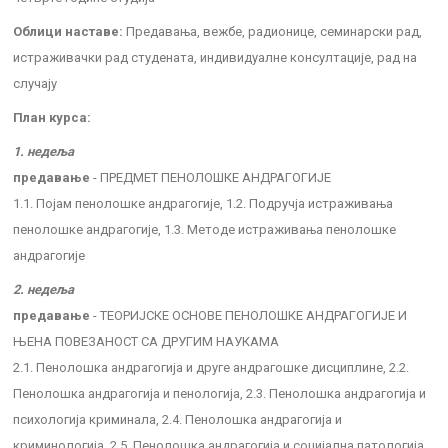
Облици наставе:
Предавања, вежбе, радионице, семинарски рад,
истраживачки рад студената, индивидуалне консултације, рад на
случају
План курса:
1. недеља
предавање
- ПРЕДМЕТ ПЕНОЛОШКЕ АНДРАГОГИЈЕ
1.1. Појам пенолошке андрагогије, 1.2. Подручја истраживања
пенолошке андрагогије, 1.3. Методе истраживања пенолошке
андрагогије
2. недеља
предавање
- ТЕОРИЈСКЕ ОСНОВЕ ПЕНОЛОШКЕ АНДРАГОГИЈЕ И
ЊЕНА ПОВЕЗАНОСТ СА ДРУГИМ НАУКАМА
2.1. Пенолошка андрагогија и друге андрагошке дисциплине, 2.2.
Пенолошка андрагогија и пенологија, 2.3. Пенолошка андрагогија и
психологија криминала, 2.4. Пенолошка андрагогија и
криминологија, 2.5. Пенолошка андрагогија и социјална патологија