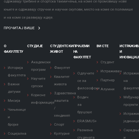
одржавају трибине и спортска такмичења, на коме се промовишу нове
књиге и одржавају стручни и научни скупови, место на коме се полемише
и на коме се развијају идеје.
ПРОЧИТАЈ ВИШЕ
О
СТУДИЈЕ
СТУДЕНТСКИ
ПРИЈЕМИ
ВИ СТЕ
ИСТРАЖИ
ФАКУЛТЕТУ
ЖИВОТ
НА
И
ФАКУЛТЕТ
ИНОВАЦИЈ
Академски
Студент
Историја
Факултет
програм
Истраживач
Одлучите
Истражи
факултета
Квалитет
Научите
Партнер
се за
на
Важни
живота
српски
филозофски
факулте
Алумни
датуми
Здравствена
Корисне
Водич
Међунар
Мисија
заштита
информације
за
пројекти
/
Чињенице
бруцоше
Истражи
хендикеп
и
ERASMUS+
јединиц
бројке
Спорт
Размена
Сарадњ
Социјална
Културне
студената
и