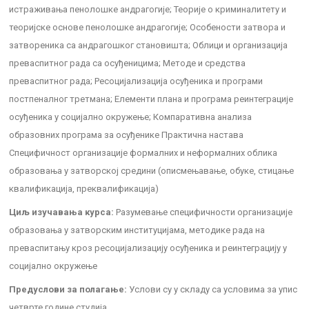
истраживања пенолошке андрагогије; Теорије о криминалитету и
теоријске основе пенолошке андрагогије; Особености затвора и
затвореника са андрагошког становишта; Облици и организација
преваспитног рада са осуђеницима; Методе и средства
преваспитног рада; Ресоцијализација осуђеника и програми
постпеналног третмана; Елементи плана и програма реинтеграције
осуђеника у социјално окружење; Компаративна анализа
образовних програма за осуђенике Практична настава
Специфичност организације формалних и неформалних облика
образовања у затворској средини (описмењавање, обуке, стицање
квалификација, преквалификација)
Циљ изучавања курса:
Разумевање специфичности организације
образовања у затворским институцијама, методике рада на
преваспитању кроз ресоцијализацију осуђеника и реинтеграцију у
социјално окружење
Предуслови за полагање:
Услови су у складу са условима за упис
четврте године студија