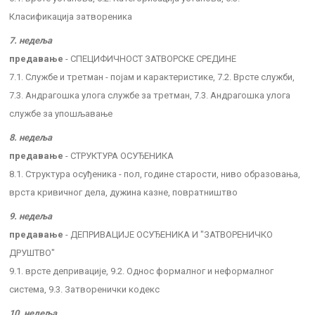
Класификација затвореника
7. недеља
предавање
- СПЕЦИФИЧНОСТ ЗАТВОРСКЕ СРЕДИНЕ
7.1. Службе и третман - појам и карактеристике, 7.2. Врсте служби,
7.3. Андрагошка улога службе за третман, 7.3. Андрагошка улога
службе за упошљавање
8. недеља
предавање
- СТРУКТУРА ОСУЂЕНИКА
8.1. Структура осуђеника - пол, године старости, ниво образовања,
врста кривичног дела, дужина казне, повратништво
9. недеља
предавање
- ДЕПРИВАЦИЈЕ ОСУЂЕНИКА И "ЗАТВОРЕНИЧКО
ДРУШТВО"
9.1. врсте депривације, 9.2. Однос формалног и неформалног
система, 9.3. Затворенички кодекс
10. недеља