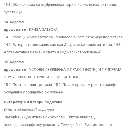
13.3. Облици рада са осуђеницима корисницима психо-активних
супстанци
14. недеља
предавање
- КРИЗА ЗАТВОРА
14.1. Узроци кризе затвора - пренасељеност, строжија норматива,
14.2. Алтернативне казне као могуће решење кризе затвора, 14.3.
Алтернативне казне - у свету и код нас (истраживања)
15. недеља
предавање
- УСЛОВИ ИЗВРШЕЊА У ПРАКСИ (ИСТР.) И ПРИПРЕМА
ОСУЂЕНИКА ЗА ОТПУШТАЊЕ ИЗ ЗАТВОРА
15.1. Постпенални третман, 15.2. План и програм реинтеграције
осуђеника у социјално окружење
Литература и извори података:
Општа обавезна Литература
Кнежић Б, «Друштвене околности – битан чинилац
ресоцијализације осуђеника», у: Темида, бр.1, Виктимолошко