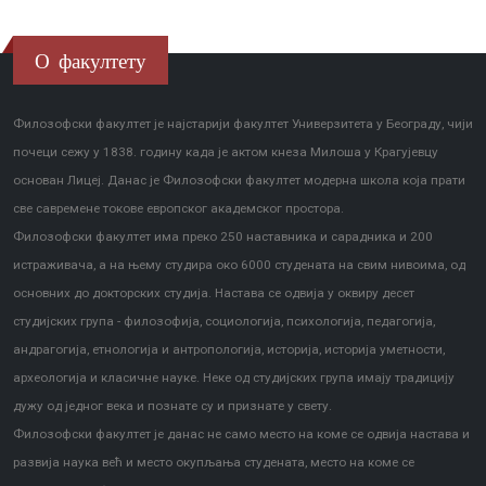
О факултету
Филозофски факултет је најстарији факултет Универзитета у Београду, чији
почеци сежу у 1838. годину када је актом кнеза Милоша у Крагујевцу
основан Лицеј. Данас је Филозофски факултет модерна школа која прати
све савремене токове европског академског простора.
Филозофски факултет има преко 250 наставника и сарадника и 200
истраживача, а на њему студира око 6000 студената на свим нивоима, од
основних до докторских студија. Настава се одвија у оквиру десет
студијских група - филозофија, социологија, психологија, педагогија,
андрагогија, етнологија и антропологија, историја, историја уметности,
археологија и класичне науке. Неке од студијских група имају традицију
дужу од једног века и познате су и признате у свету.
Филозофски факултет је данас не само место на коме се одвија настава и
развија наука већ и место окупљања студената, место на коме се