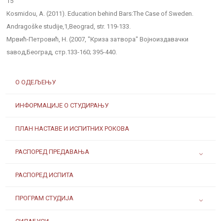
15
Коsmidou, A. (2011). Education behind Bars:The Case of Sweden.
Andragoške studije,1,Beograd, str. 119-133.
Мрвић-Петровић, Н. (2007, "Криза затвора" Војноиздавачки
ѕавод,Београд, стр.133-160; 395-440.
О ОДЕЉЕЊУ
ИНФОРМАЦИЈЕ О СТУДИРАЊУ
ПЛАН НАСТАВЕ И ИСПИТНИХ РОКОВА
РАСПОРЕД ПРЕДАВАЊА
РАСПОРЕД ИСПИТА
ПРОГРАМ СТУДИЈА