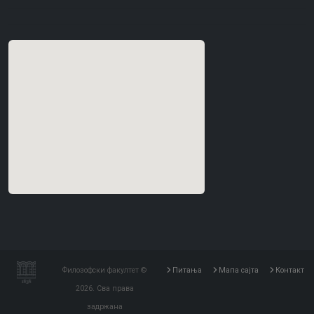
Филозофски факултет ©
Питања
Мапа сајта
Контакт
2026. Сва права
задржана