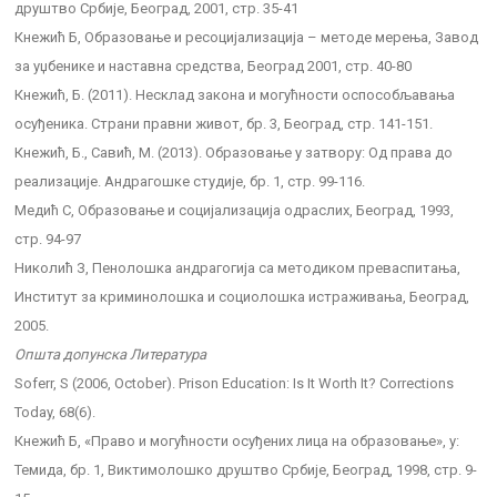
друштво Србије, Београд, 2001, стр. 35-41
Кнежић Б, Образовање и ресоцијализација – методе мерења, Завод
за уџбенике и наставна средства, Београд 2001, стр. 40-80
Кнежић, Б. (2011). Несклад закона и могућности оспособљавања
осуђеника. Страни правни живот, бр. 3, Београд, стр. 141-151.
Кнежић, Б., Савић, М. (2013). Образовање у затвору: Од права до
реализације. Андрагошке студије, бр. 1, стр. 99-116.
Медић С, Образовање и социјализација одраслих, Београд, 1993,
стр. 94-97
Николић З, Пенолошка андрагогија са методиком преваспитања,
Институт за криминолошка и социолошка истраживања, Београд,
2005.
Општа допунска Литература
Soferr, S (2006, October). Prison Education: Is It Worth It? Corrections
Today, 68(6).
Кнежић Б, «Право и могућности осуђених лица на образовање», у:
Темида, бр. 1, Виктимолошко друштво Србије, Београд, 1998, стр. 9-