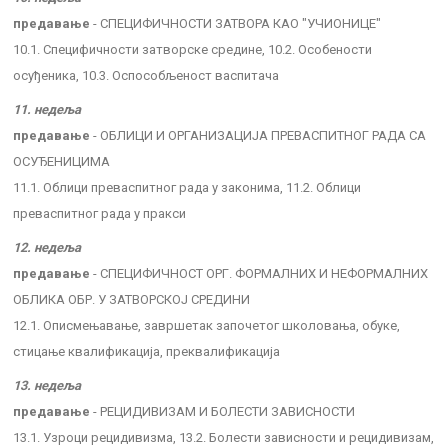
предавање
- СПЕЦИФИЧНОСТИ ЗАТВОРА КАО "УЧИОНИЦЕ"
10.1. Специфичности затворске средине, 10.2. Особености
осуђеника, 10.3. Оспособљеност васпитача
11. недеља
предавање
- ОБЛИЦИ И ОРГАНИЗАЦИЈА ПРЕВАСПИТНОГ РАДА СА
ОСУЂЕНИЦИМА
11.1. Облици преваспитног рада у законима, 11.2. Облици
преваспитног рада у пракси
12. недеља
предавање
- СПЕЦИФИЧНОСТ ОРГ. ФОРМАЛНИХ И НЕФОРМАЛНИХ
ОБЛИКА ОБР. У ЗАТВОРСКОЈ СРЕДИНИ
12.1. Описмењавање, завршетак започетог школовања, обуке,
стицање квалификација, преквалификација
13. недеља
предавање
- РЕЦИДИВИЗАМ И БОЛЕСТИ ЗАВИСНОСТИ
13.1. Узроци рецидивизма, 13.2. Болести зависности и рецидивизам,