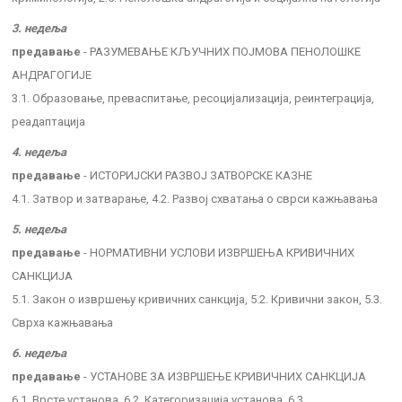
3. недеља
предавање
- РАЗУМЕВАЊЕ КЉУЧНИХ ПОЈМОВА ПЕНОЛОШКЕ
АНДРАГОГИЈЕ
3.1. Образовање, преваспитање, ресоцијализација, реинтеграција,
реадаптација
4. недеља
предавање
- ИСТОРИЈСКИ РАЗВОЈ ЗАТВОРСКЕ КАЗНЕ
4.1. Затвор и затварање, 4.2. Развој схватања о сврси кажњавања
5. недеља
предавање
- НОРМАТИВНИ УСЛОВИ ИЗВРШЕЊА КРИВИЧНИХ
САНКЦИЈА
5.1. Закон о извршењу кривичних санкција, 5.2. Кривични закон, 5.3.
Сврха кажњавања
6. недеља
предавање
- УСТАНОВЕ ЗА ИЗВРШЕЊЕ КРИВИЧНИХ САНКЦИЈА
6.1. Врсте установа, 6.2. Категоризација установа, 6.3.