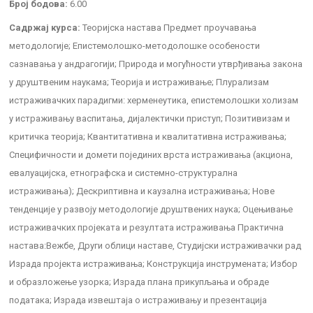
Број бодова:
6.00
Садржај курса:
Теоријска настава Предмет проучавања
методологије; Епистемолошко-методолошке особености
сазнавања у андрагогији; Природа и могућности утврђивања закона
у друштвеним наукама; Теорија и истраживање; Плурализам
истраживачких парадигми: херменеутика, епистемолошки холизам
у истраживању васпитања, дијалектички приступ; Позитивизам и
критичка теорија; Квантитативна и квалитативна истраживања;
Специфичности и домети појединих врста истраживања (акциона,
евалуацијска, етнографска и системно-структурална
истраживања); Дескриптивна и каузална истраживања; Нове
тенденције у развоју методологије друштвених наука; Оцењивање
истраживачких пројеката и резултата истраживања Практична
настава:Вежбе, Други облици наставе, Студијски истраживачки рад
Израда пројекта истраживања; Конструкција инструмената; Избор
и образложење узорка; Израда плана прикупљања и обраде
података; Израда извештаја о истраживању и презентација