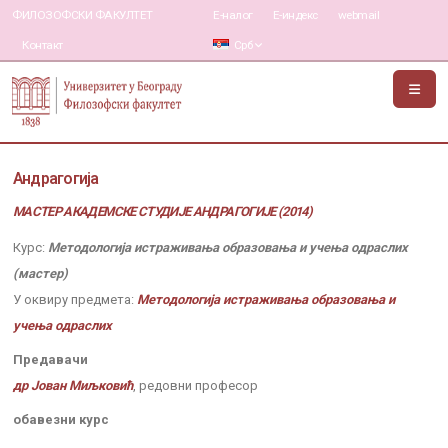
ФИЛОЗОФСКИ ФАКУЛТЕТ
Е-налог
Е-индекс
webmail
Контакт
Срб
Андрагогија
МАСТЕР АКАДЕМСКЕ СТУДИЈЕ АНДРАГОГИЈЕ (2014)
Курс:
Методологија истраживања образовања и учења одраслих
(мастер)
У оквиру предмета:
Методологија истраживања образовања и
учења одраслих
Предавачи
др Јован Миљковић
, редовни професор
обавезни курс