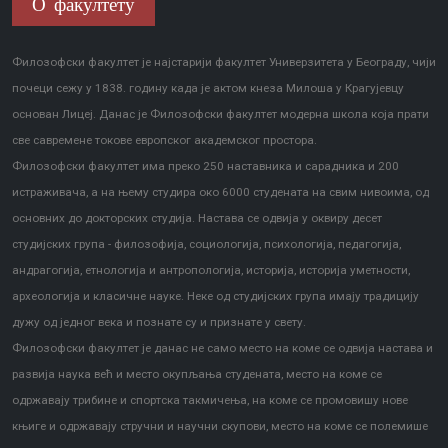
О факултету
Филозофски факултет је најстарији факултет Универзитета у Београду, чији
почеци сежу у 1838. годину када је актом кнеза Милоша у Крагујевцу
основан Лицеј. Данас је Филозофски факултет модерна школа која прати
све савремене токове европског академског простора.
Филозофски факултет има преко 250 наставника и сарадника и 200
истраживача, а на њему студира око 6000 студената на свим нивоима, од
основних до докторских студија. Настава се одвија у оквиру десет
студијских група - филозофија, социологија, психологија, педагогија,
андрагогија, етнологија и антропологија, историја, историја уметности,
археологија и класичне науке. Неке од студијских група имају традицију
дужу од једног века и познате су и признате у свету.
Филозофски факултет је данас не само место на коме се одвија настава и
развија наука већ и место окупљања студената, место на коме се
одржавају трибине и спортска такмичења, на коме се промовишу нове
књиге и одржавају стручни и научни скупови, место на коме се полемише