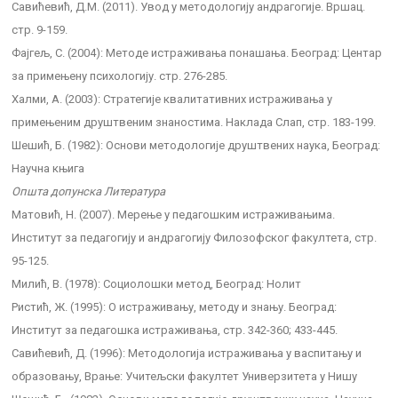
Савићевић, Д.М. (2011). Увод у методологију андрагогије. Вршац.
стр. 9-159.
Фајгељ, С. (2004): Методе истраживања понашања. Београд: Центар
за примењену психологију. стр. 276-285.
Халми, А. (2003): Стратегије квалитативних истраживања у
примењеним друштвеним знаностима. Наклада Слап, стр. 183-199.
Шешић, Б. (1982): Основи методологије друштвених наука, Београд:
Научна књига
Општа допунска Литература
Матовић, Н. (2007). Мерење у педагошким истраживањима.
Институт за педагогију и андрагогију Филозофског факултета, стр.
95-125.
Милић, В. (1978): Социолошки метод, Београд: Нолит
Ристић, Ж. (1995): О истраживању, методу и знању. Београд:
Институт за педагошка истраживања, стр. 342-360; 433-445.
Савићевић, Д. (1996): Методологија истраживања у васпитању и
образовању, Врање: Учитељски факултет Универзитета у Нишу