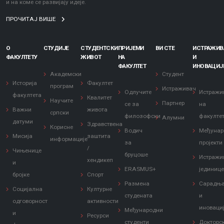
и на коме се развијају идеје.
ПРОЧИТАЈ ВИШЕ
О
СТУДИЈЕ
СТУДЕНТСКИ
ПРИЈЕМИ
ВИ СТЕ
ИСТРАЖИ
ФАКУЛТЕТУ
ЖИВОТ
НА
И
ФАКУЛТЕТ
ИНОВАЦИЈ
Академски
Студент
Историја
Факултет
програм
Истраживач
Одлучите
Истражи
факултета
Квалитет
Научите
Партнер
се за
на
Важни
живота
српски
филозофски
факулте
Алумни
датуми
Здравствена
Корисне
Водич
Међунар
Мисија
заштита
информације
за
пројекти
/
Чињенице
бруцоше
Истражи
хендикеп
и
ERASMUS+
јединиц
бројке
Спорт
Размена
Сарадњ
Социјална
Културне
студената
и
одговорност
активности
иноваци
Међународни
и
Ресурси
студенти
Докторс