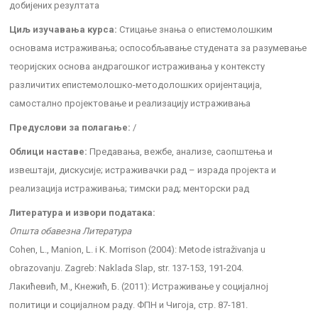
добијених резултата
Циљ изучавања курса:
Стицање знања о епистемолошким
основама истраживања; оспособљавање студената за разумевање
теоријских основа андрагошког истраживања у контексту
различитих епистемолошко-методолошких оријентација,
самостално пројектовање и реализацију истраживања
Предуслови за полагање:
/
Облици наставе:
Предавања, вежбе, анализе, саопштења и
извештаји, дискусије; истраживачки рад – израда пројекта и
реализација истраживања; тимски рад; менторски рад
Литература и извори података:
Општа обавезна Литература
Cohen, L., Manion, L. i K. Morrison (2004): Metode istraživanja u
obrazovanju. Zagreb: Naklada Slap, str. 137-153, 191-204.
Лакићевић, М., Кнежић, Б. (2011): Истраживање у социјалној
политици и социјалном раду. ФПН и Чигоја, стр. 87-181.