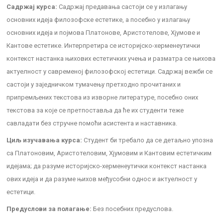
Садржај курса:
Садржај предавања састоји се у излагању
основних идеја филозофске естетике, а посебно у излагању
основних идеја и појмова Платонове, Аристотелове, Хјумове и
Кантове естетике. Интерпретира се историјско-херменеутички
контекст настанка њихових естетичких учења и разматра се њихова
актуелност у савременој филозофској естетици. Садржај вежби се
састоји у заједничком тумачењу претходно прочитаних и
припремљених текстова из изворне литературе, посебно оних
текстова за које се претпоставља да ће их студенти теже
савладати без стручне помоћи асистента и наставника.
Циљ изучавања курса:
Студент би требало да се детаљно упозна
са Платоновим, Аристотеловим, Хјумовим и Кантовим естетичким
идејама; да разуме историјско-херменеутички контекст настанка
ових идеја и да разуме њихов међусобни однос и актуелност у
естетици.
Предуслови за полагање:
Без посебних предуслова.