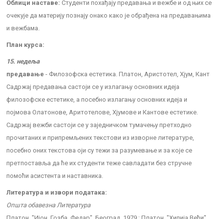
Облици наставе:
Студенти похађају предавања и вежбе и од њих се
очекује да материју познају онако како је обрађена на предавањима
и вежбама.
План курса:
15. недеља
предавање
- Филозофска естетика. Платон, Аристотел, Хјум, Кант
Садржај предавања састоји се у излагању основних идеја
филозофске естетике, а посебно излагању основних идеја и
појмова Олатонове, Аритотелове, Хјумове и Кантове естетике.
Садржај вежби састоји се у заједничком тумачењу претходно
прочитаних и припремљених текстови из изворне литературе,
посебно оних текстова оји су тежи за разумевање и за које се
претпоставља да ће их студенти теже савладати без стручне
помоћи асистента и наставника.
Литература и извори података:
Општа обавезна Литература
Платон, "Ијон, Гозба, Федар", Београд, 1979.; Платон, "Хипија Већи",