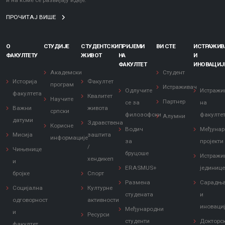
и на коме се развијају идеје.
ПРОЧИТАЈ ВИШЕ
О
СТУДИЈЕ
СТУДЕНТСКИ
ПРИЈЕМИ
ВИ СТЕ
ИСТРАЖИ
ФАКУЛТЕТУ
ЖИВОТ
НА
И
ФАКУЛТЕТ
ИНОВАЦИЈ
Академски
Студент
Историја
Факултет
програм
Истраживач
Одлучите
Истражи
факултета
Квалитет
Научите
Партнер
се за
на
Важни
живота
српски
филозофски
факулте
Алумни
датуми
Здравствена
Корисне
Водич
Међунар
Мисија
заштита
информације
за
пројекти
/
Чињенице
бруцоше
Истражи
хендикеп
и
ERASMUS+
јединиц
бројке
Спорт
Размена
Сарадњ
Социјална
Културне
студената
и
одговорност
активности
иноваци
Међународни
и
Ресурси
студенти
Докторс
факултет