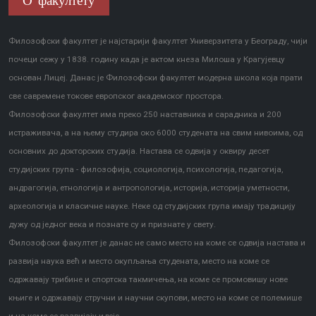
О факултету
Филозофски факултет је најстарији факултет Универзитета у Београду, чији
почеци сежу у 1838. годину када је актом кнеза Милоша у Крагујевцу
основан Лицеј. Данас је Филозофски факултет модерна школа која прати
све савремене токове европског академског простора.
Филозофски факултет има преко 250 наставника и сарадника и 200
истраживача, а на њему студира око 6000 студената на свим нивоима, од
основних до докторских студија. Настава се одвија у оквиру десет
студијских група - филозофија, социологија, психологија, педагогија,
андрагогија, етнологија и антропологија, историја, историја уметности,
археологија и класичне науке. Неке од студијских група имају традицију
дужу од једног века и познате су и признате у свету.
Филозофски факултет је данас не само место на коме се одвија настава и
развија наука већ и место окупљања студената, место на коме се
одржавају трибине и спортска такмичења, на коме се промовишу нове
књиге и одржавају стручни и научни скупови, место на коме се полемише