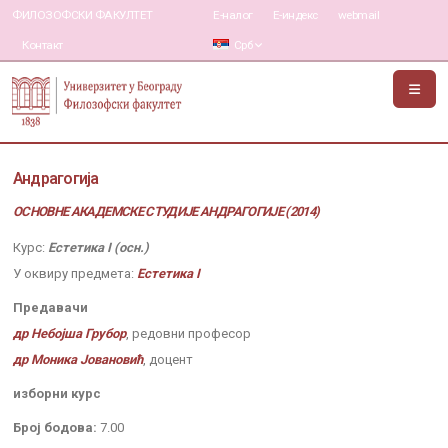
ФИЛОЗОФСКИ ФАКУЛТЕТ
Е-налог
Е-индекс
webmail
Контакт
Срб
Андрагогија
ОСНОВНЕ АКАДЕМСКЕ СТУДИЈЕ АНДРАГОГИЈЕ (2014)
Курс:
Естетика I (осн.)
У оквиру предмета:
Естетика I
Предавачи
др Небојша Грубор
, редовни професор
др Моника Јовановић
, доцент
изборни курс
Број бодова:
7.00