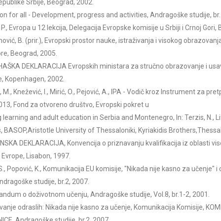
publike Srbije, Beograd, 2002.
on for all - Development, progress and activities, Andragoške studije, br
P., Evropa u 12 lekcija, Delegacija Evropske komisije u Srbiji i Crnoj Gori
vić, B. (prir.), Evropski prostor nauke, istraživanja i visokog obrazovanja
re, Beograd, 2005.
ŠKA DEKLARACIJA Evropskih ministara za stručno obrazovanje i usav
e, Kopenhagen, 2002.
 M., Knežević, I., Mirić, O., Pejović, A., IPA - Vodič kroz Instrument za p
13, Fond za otvoreno društvo, Evropski pokret u
g learning and adult education in Serbia and Montenegro, In: Terzis, N., L
, BASOP,Aristotle University of Thessaloniki, Kyriakidis Brothers,Thessal
SKA DEKLARACIJA, Konvencija o priznavanju kvalifikacija iz oblasti vi
 Evrope, Lisabon, 1997.
S., Popović, K., Komunikacija EU komisije, "Nikada nije kasno za učenje" i
Andragoške studije, br.2, 2007.
dum o doživotnom učenju, Andragoške studije, Vol.8, br.1-2, 2001.
anje odraslih: Nikada nije kasno za učenje, Komunikacija Komisije, K
CE, Andragoške studije, br.2, 2007.