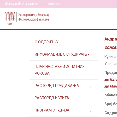
ФИЛОЗОФСКИ ФАКУЛТЕТ
Контакт
Андра
О ОДЕЉЕЊУ
ОСНОВН
ИНФОРМАЦИЈЕ О СТУДИРАЊУ
Курс:
К
У окви
ПЛАН НАСТАВЕ И ИСПИТНИХ
Преда
РОКОВА
др Кат
РАСПОРЕД ПРЕДАВАЊА
др Мај
обавез
РАСПОРЕД ИСПИТА
Број б
ПРОГРАМ СТУДИЈА
Садржа