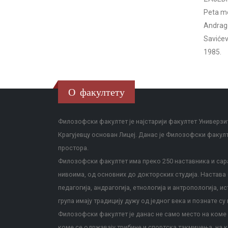
Peta me
Andrago
Savićev
1985.
О факултету
Филозофски факултет је најстарији факултет Универзит
Крагујевцу основан Лицеј. Данас је Филозофски факул
простора.
Филозофски факултет има преко 250 наставника и сара
нивоима, од основних до докторских студија. Настава с
педагогија, андрагогија, етнологија и антропологија, и
група имају традицију дужу од једног века и познате су 
Филозофски факултет је данас не само место на коме с
коме се одржавају трибине и спортска такмичења, на к