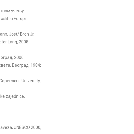
отном учењу
aslih u Europi,
ann, Jost/ Bron Jr,
eter Lang, 2008.
оград, 2006.
ета, Београд, 1984;
Copernicus University,
ske zajednice,
.
 obaveza, UNESCO 2000,