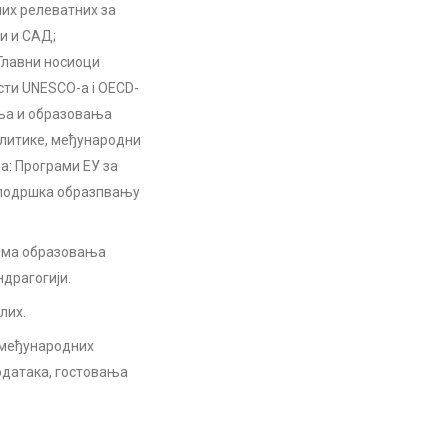
их релеватних за
и и САД;
Главни носиоци
ти UNESCO-а i OECD-
ења и образовања
олитике, међународни
а: Програми ЕУ за
о подршка образпвању
има образовања
драгогији.
лих.
 међународних
одатака, гостовања