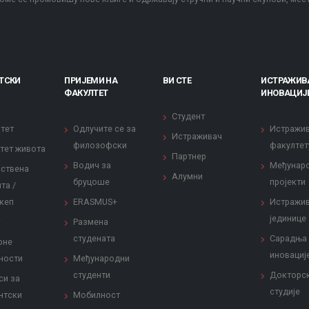
ТСКИ
ПРИЈЕМИ НА
ВИ СТЕ
ИСТРАЖИВ
ФАКУЛТЕТ
ИНОВАЦИЈ
Студент
тет
Одлучите се за
Истражи
Истраживач
филозофски
факултет
тет живота
Партнер
Водич за
Међунар
ствена
Алумни
бруцоше
пројекти
та /
кеп
ERASMUS+
Истражи
јединице
Размена
студената
Сарадња
рне
иновациј
ности
Међународни
студенти
Докторс
си за
студије
нтски
Мобилност