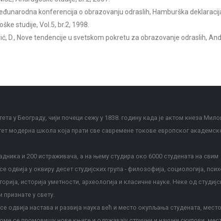
đunarodna konferencija o obrazovanju odraslih, Hamburška deklaracija 
ške studije, Vol.5, br.2, 1998.
ić, D., Nove tendencije u svetskom pokretu za obrazovanje odraslih, Andra
ета у Београду, чији почеци сежу у 1838. годину када је актом кнеза Мило
тет модерна школа која прати све савремене токове европског академск
дника и 200 истраживача, а на њему студира око 6000 студената на свим
е одвија у оквиру десет студијских група - филозофија, социологија, псих
сторија, историја уметности, археологија и класичне науке. Неке од студијс
и признате у свету.
е одвија настава и развија наука већ и место окупљања студената, место
оме се промовишу нове књиге и одржавају стручни и научни скупови, мес