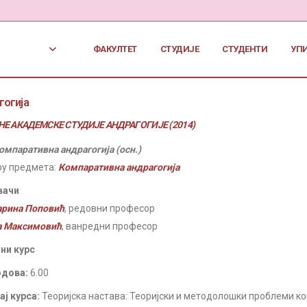
ФАКУЛТЕТ
СТУДИЈЕ
СТУДЕНТИ
УП
гогија
Е АКАДЕМСКЕ СТУДИЈЕ АНДРАГОГИЈЕ (2014)
омпаративна андрагогија (осн.)
ру предмета:
Компаративна андрагогија
вачи
арина Поповић
, редовни професор
а Максимовић
, ванредни професор
ни курс
одова:
6.00
ј курса:
Теоријска настава: Теоријски и методолошки проблеми к