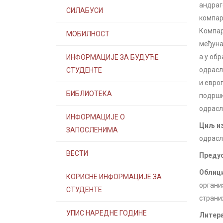
андраг
СИЛАБУСИ
компар
Компар
МОБИЛНОСТ
међуна
a у об
ИНФОРМАЦИЈЕ ЗА БУДУЋЕ
одрасл
СТУДЕНТЕ
и евро
БИБЛИОТЕКА
подршк
одрасл
ИНФОРМАЦИЈЕ О
Циљ из
ЗАПОСЛЕНИМА
одрасл
ВЕСТИ
Предус
Облици
КОРИСНЕ ИНФОРМАЦИЈЕ ЗА
органи
СТУДЕНТЕ
страни
УПИС НАРЕДНЕ ГОДИНЕ
Литера