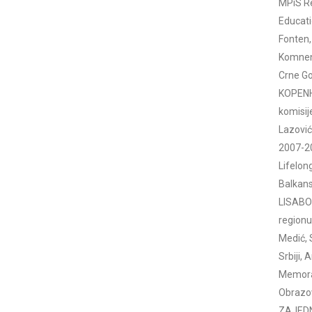
MPiS Re
Educati
Fonten, 
Komneno
Crne Go
KOPENHA
komisij
Lazović,
2007-20
Lifelon
Balkans
LISABON
regionu
Medić, 
Srbiji, 
Memoran
Obrazov
ZAJEDNI