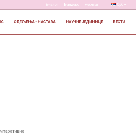
Е-налог
Е-индекс
webmail
Срб
ИС
ОДЕЉЕЊА - НАСТАВА
НАУЧНЕ ЈЕДИНИЦЕ
ВЕСТИ
омпаративне