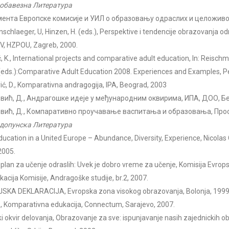
обавезна Литература
мента Европске комисије и УИЛ о образовању одраслих и целожив
nschlaeger, U, Hinzen, H. (eds.), Perspektive i tendencije obrazovanja odr
V, HZPOU, Zagreb, 2000.
, K., International projects and comparative adult education, In: Reischm
(eds.):Comparative Adult Education 2008. Experiences and Examples, P
ić, D., Komparativna andragogija, IPA, Beograd, 2003
вић, Д., Андрагошке идеје у међународним оквирима, ИПА, ДОО, Бе
вић, Д., Компаративно проучавање васпитања и образовања, Просв
допунска Литература
ducation in a United Europe – Abundance, Diversity, Experience, Nicolas 
2005.
 plan za učenje odraslih: Uvek je dobro vreme za učenje, Komisija Evrop
acija Komisije, Andragoške studije, br.2, 2007.
SKA DEKLARACIJA, Evropska zona visokog obrazovanja, Bolonja, 1999
., Komparativna edukacija, Connectum, Sarajevo, 2007.
i okvir delovanja, Obrazovanje za sve: ispunjavanje nasih zajednickih