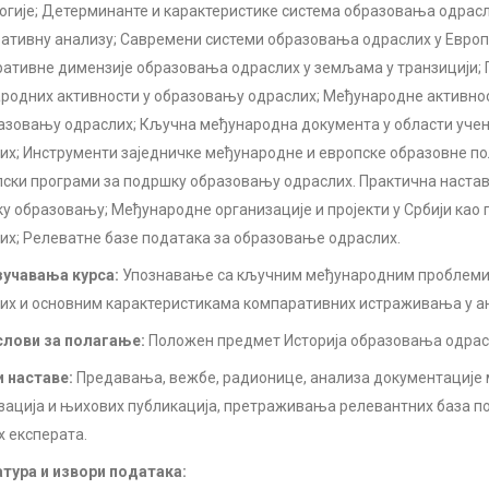
огије; Детерминанте и карактеристике система образовања одрасл
ативну анализу; Савремени системи образовања одраслих у Европ
ативне димензије образовања одраслих у земљама у транзицији; 
родних активности у образовању одраслих; Mеђународне активнос
разовању одраслих; Кључна међународна документа у области уч
их; Инструменти заједничке међународне и европске образовне п
пски програми за подршку образовању одраслих. Практична настав
у образовању; Међународне организације и пројекти у Србији ка
их; Релеватне базе података за образовање одраслих.
учавања курса:
Упознавање са кључним међународним проблем
их и основним карактеристикама компаративних истраживања у ан
лови за полагање:
Положен предмет Историја образовања одрас
 наставе:
Предавања, вежбе, радионице, анализа документације
зација и њихових публикација, претраживања релевантних база п
х експерата.
тура и извори података: