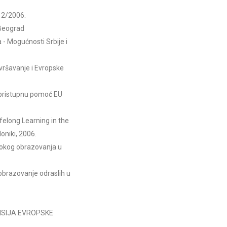
. 2/2006.
, Beograd
 - Mogućnosti Srbije i
ršavanje i Evropske
retpristupnu pomoć EU
ifelong Learning in the
oniki, 2006.
sokog obrazovanja u
 obrazovanje odraslih u
OMISIJA EVROPSKE