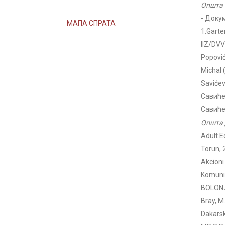
Општа 
- Доку
МАПА СПРАТА
1.Garte
IIZ/DVV
Popović
Michal 
Savićev
Савиће
Савиће
Општа 
Adult E
Torun, 
Akcioni
Komunik
BOLONJ
Bray, M
Dakarsk