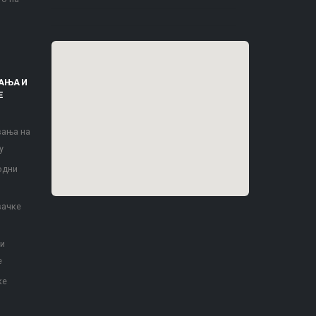
АЊА И
Е
вања на
у
одни
вачке
 и
е
ке