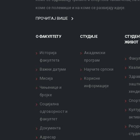
коме се полемише и на коме се развијају идеје.
ПРОЧИТАЈ ВИШЕ
О ФАКУЛТЕТУ
СТУДИЈЕ
СТУДЕН
ЖИВОТ
Историја
Академски
Факул
факултета
програм
Квали
Важни датуми
Научите српски
Здрав
Мисија
Корисне
зашти
информације
Чињенице и
хенди
бројке
Спорт
Социјална
Култу
одговорност и
актив
факултет
Ресур
Документа
студе
Адресар