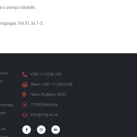
o učenju odraslih,
gogija, Vol.31, br.1-3,
ша у
+381 11 3206 102
ог
Факс: +381 11 2639 356
Чика Љубина 18-20
11000 Београд
ологија,
ких
info@f.bg.ac.rs
 на
то на