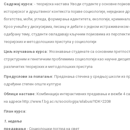
Садржај курса:
- теоријска настава Уводи студенте у основне појмов
историјског и друштвеног контекста појаве социологије, неједнаке д
богатства, моћи, угледа, формирања идентитета, екологије, криминала
Кроз учешће у дискусијама, писању и дебати о једном истраживачком
одабрану тему, студенти овладавају кључним појмовима из перспект
теоријских и методолошких приступа у социологији
Циљ изучавања курса:
Упознавање студенате са основним претпост
структурним и генетичким проблемима социологије као научне дисци
различитих теоријских и методолошких приступа
Предуслови за полагање:
Предзнања стечена у средњој школи из п
одређени степен опште културе
Облици наставе:
Комбинација интерактивних предавања и вежби 4 с
на адреси http://www.f.bg.ac.rs/sociologija/silabusi?IDK=2208
План курса:
1. недеља
предавање
- Социолошки поглед на свет