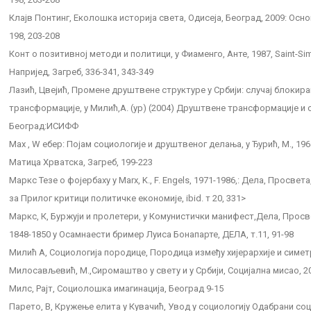
Клајв Понтинг, Еколошка историја света, Одисеја, Београд, 2009: Осно
198, 203-208
Конт о позитивној методи и политици, у Фиаменго, Анте, 1987, Saint-Si
Напријед, Загреб, 336-341, 343-349
Лазић, Цвејић, Промене друштвене структуре у Србији: случај блокир
трансформације, у Милић,А. (ур) (2004) Друштвене трансформације и 
Београд:ИСИФФ
Маx , W ебер: Појам социологије и друштвеног делања, у Ђурић, М., 19
Матица Хрватска, Загреб, 199-223
Маркс Тезе о фојербаху у Marx, K., F. Engels, 1971-1986,: Дела, Просвет
за Прилог критици политичке економије, ibid. т 20, 331>
Маркс, К, Буржуји и пролетери, у Комунистички манифест,Дела, Просве
1848-1850 у Осамнаести бример Луиса Бонапарте, ДЕЛА, т.11, 91-98
Милић А, Социологија породице, Породица између хијерархије и симет
Милосављевић, М.,Сиромаштво у свету и у Србији, Социјална мисао, 2008, v
Милс, Рајт, Социолошка имагинација, Београд 9-15
Парето, В, Кружење елита у Кувачић, Увод у социологију Одабрани со