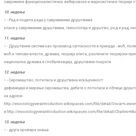
савремене функционалистичке, веберовске и марксистичке теорије с
10. недеља
-
- Рад и подела рада у савременим друштвима
класе у савременим друштвима, технологија и друштво, род и рад, н
11. недеља
-
- Друштвени систем као производ сагласности и принуде - моћ, пол
моћ и типови власти, држава, теорија елита, различити теоријски пр
национална држава и глобализација, друштвени покрети
12. недеља
-
- Сиромаштво, поткласа и друштвена искљученост
дефиниције и мерење сиромаштва, дебате о поткласи и облици друш
на адреси
http://esociologyveraintroduction.wikispaces.com/file/detail/Oscar+Lewi
и http://esociologyveraintroduction.wikispaces.com/file/detail/Charles+M
13. недеља
-
- друга провера знања