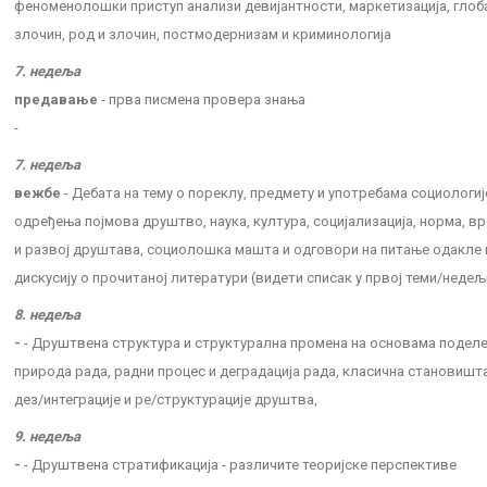
феноменолошки приступ анализи девијантности, маркетизација, глоба
злочин, род и злочин, постмодернизам и криминологија
7. недеља
предавање
- прва писмена провера знања
-
7. недеља
вежбе
- Дебата на тему о пореклу, предмету и употребама социологиј
одређења појмова друштво, наука, култура, социјализација, норма, вр
и развој друштава, социолошка машта и одговори на питање одакле 
дискусију о прочитаној литератури (видети списак у првој теми/недељ
8. недеља
-
- Друштвена структура и структурална промена на основама поделе
природа рада, радни процес и деградација рада, класична становишт
дез/интеграције и ре/структурације друштва,
9. недеља
-
- Друштвена стратификација - различите теоријске перспективе