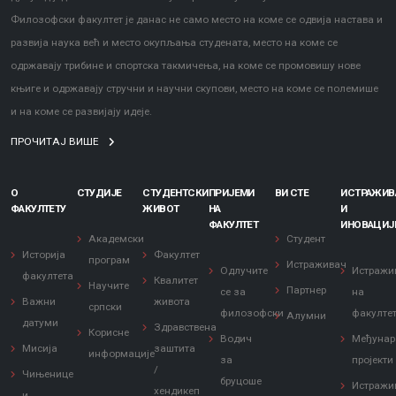
Филозофски факултет је данас не само место на коме се одвија настава и
развија наука већ и место окупљања студената, место на коме се
одржавају трибине и спортска такмичења, на коме се промовишу нове
књиге и одржавају стручни и научни скупови, место на коме се полемише
и на коме се развијају идеје.
ПРОЧИТАЈ ВИШЕ
О
СТУДИЈЕ
СТУДЕНТСКИ
ПРИЈЕМИ
ВИ СТЕ
ИСТРАЖИ
ФАКУЛТЕТУ
ЖИВОТ
НА
И
ФАКУЛТЕТ
ИНОВАЦИЈ
Академски
Студент
Историја
Факултет
програм
Истраживач
Одлучите
Истражи
факултета
Квалитет
Научите
Партнер
се за
на
Важни
живота
српски
филозофски
факулте
Алумни
датуми
Здравствена
Корисне
Водич
Међунар
Мисија
заштита
информације
за
пројекти
/
Чињенице
бруцоше
Истражи
хендикеп
и