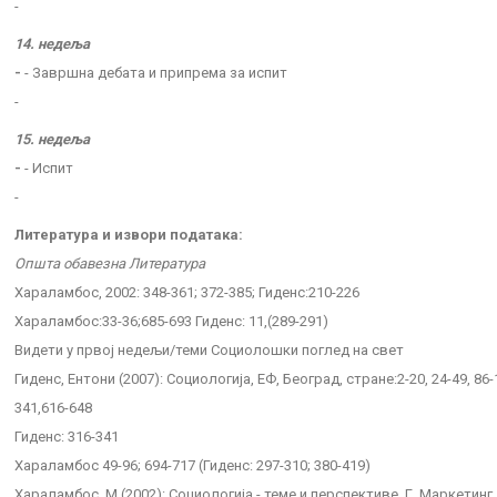
-
14. недеља
-
- Завршна дебата и припрема за испит
-
15. недеља
-
- Испит
-
Литература и извори података:
Општа обавезна Литература
Хараламбос, 2002: 348-361; 372-385; Гиденс:210-226
Хараламбос:33-36;685-693 Гиденс: 11,(289-291)
Видети у првој недељи/теми Социолошки поглед на свет
Гиденс, Ентони (2007): Социологија, ЕФ, Београд, стране:2-20, 24-49, 86-1
341,616-648
Гиденс: 316-341
Хараламбос 49-96; 694-717 (Гиденс: 297-310; 380-419)
Хараламбос, М.(2002): Социологија - теме и перспективе, Г. Маркетинг, 