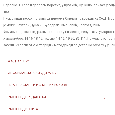
Парсонс, T. Хобс и проблем поретка, у Кувачић, Функционализам у социо
180
Писмо индијанског поглавице племена Сијетла председнику САД Пирсу 
је могућ“, аутори Дуња и Љубодраг Симоновић, Београд, 2007.
Фридрих, Е,, Положај радничке класе у Енглеској-Резултати, у Маркс, Ен
Хараламбос: 14-16, 18-19; Гиденс: 14-16, 19-20, 86-111. Пожељно је пр
завршних поглавља о теорији и методу који се детаљно обрађују у Соц
О ОДЕЉЕЊУ
ИНФОРМАЦИЈЕ О СТУДИРАЊУ
ПЛАН НАСТАВЕ И ИСПИТНИХ РОКОВА
РАСПОРЕД ПРЕДАВАЊА
РАСПОРЕД ИСПИТА