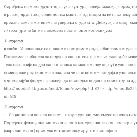
Oдређењa појмова друштво, наука, култура, социјализација, норма, вр
и развој друштава, социолошка машта и одговори на питање чему соц
предзнањима и мотивима студирања студената. Дискусија о овој теми
литературе ће бити на вежбама после првог колоквијума
1. недеља
вежбе
- Упознавање са планом и програмом рада, обавезама студен
Преузимање обавеза за недељно саопштење (најмање један уџбенички
теза најкасније на дан саопштавања за максималну оцену) и упознава
семинарски рад (критичка анализа читаве књиге – предаја и уношење
одговарајући форум најкасније до последње недеље у семестру на ад
http://moodle2.f.bg.ac.rs/mod/forum/view.php?id=624 и http://moodle2.f
id=625
2. недеља
-
- Социолошки поглед на свет - структурално-системске перспективе 
Поређење функционалистичког и ново материјалистичког, преокренут
(марксистичког) приступа истраживању друштвених појава