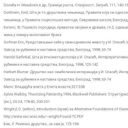
Donella H. Meadows и др, Границе раста, Стварност, Загреб, 111, 140-1
Durkheim, Emil, Шта је то друштвена чињеница, Правила која се одно
чињеница, у Правила социолошке методе, Савремене школе, Београд, 1
Eнгелс, Ф, Порекло породице, приватне својине и државе, гл.2, одеља
жена у оквиру моногамног брака
Gofman Eric, Pредстављање себе у свакодневном животу у И. Спасић,
Завод за уџбенике и наставна средства, Београд, 1998, 63-74
Harold Garfinkel, Шта је етнометодологија у И. Спасић, Интерпретативн
уџбенике и наставна средства, Београд, 1998, 123-142
Herbert Blumer: Друштво као симболичка интеракција у И. Спасић, Инт
Завод за уџбенике и наставна средства, Београд, 1998, 63-74
Mилс: Владајућа елита у Елита власти,327-358
Sylvia Walbby, Theorizing Patriarchy,1994, Blackwell Publishers: Структ
(ен.), 20-24, 178-82, 200-201
Wright,Е.О. (editor), Introduction (прев) за Alternative Foundations of Clas
http://www.ssc.wisc.edu/~wright/Found-TC.PDF
Бек, У. Ризично друштво, Ја сам ја, 173-194