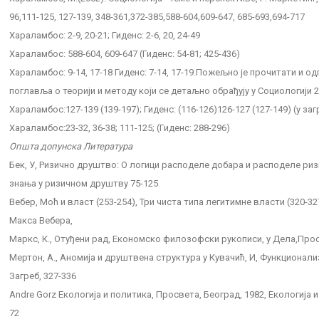
96,111-125, 127-139, 348-361,372-385,588-604,609-647, 685-693,694-717
Хараламбос: 2-9, 20-21; Гиденс: 2-6, 20, 24-49
Хараламбос: 588-604, 609-647 (Гиденс: 54-81; 425-436)
Хараламбос: 9-14, 17-18 Гиденс: 7-14, 17-19.Пожељно је прочитати и 
поглавља о теорији и методу који се детаљно обрађују у Социологији 2
Хараламбос:127-139 (139-197); Гиденс: (116-126)126-127 (127-149) (у за
Хараламбос:23-32, 36-38; 111-125; (Гиденс: 288-296)
Општа допунска Литература
Бек, У, Ризично друштво: О логици расподеле добара и расподеле риз
знања у ризичном друштву 75-125
Вебер, Моћ и власт (253-254), Три чиста типа легитимне власти (320-32
Макса Вебера,
Маркс, К., Отуђени рад, Економско филозофски рукописи, у Дела,Просве
Мертон, А., Аномија и друштвена структура у Кувачић, И, Функционализ
Загреб, 327-336
Andre Gorz Екологија и политика, Просвета, Београд, 1982, Екологија и
72