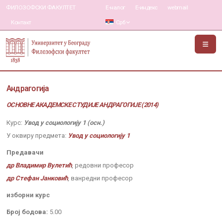
ФИЛОЗОФСКИ ФАКУЛТЕТ
Е-налог
Е-индекс
webmail
Контакт
Срб
Андрагогија
ОСНОВНЕ АКАДЕМСКЕ СТУДИЈЕ АНДРАГОГИЈЕ (2014)
Курс:
Увод у социологију 1 (осн.)
У оквиру предмета:
Увод у социологију 1
Предавачи
др Владимир Вулетић
, редовни професор
др Стефан Јанковић
, ванредни професор
изборни курс
Број бодова:
5.00