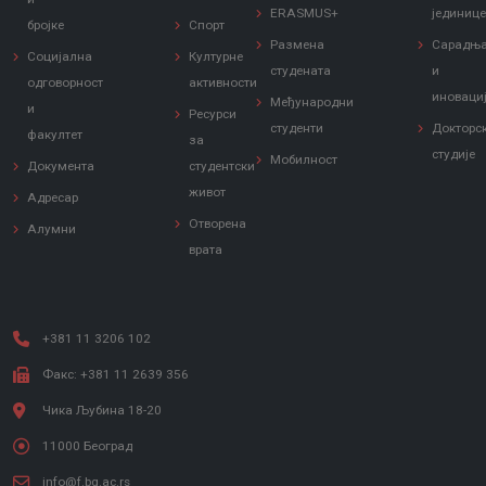
ERASMUS+
јединиц
бројке
Спорт
Размена
Сарадњ
Социјална
Културне
студената
и
одговорност
активности
иноваци
Међународни
и
Ресурси
студенти
Докторс
факултет
за
студије
Мобилност
Документа
студентски
живот
Адресар
Отворена
Алумни
врата
+381 11 3206 102
Факс: +381 11 2639 356
Чика Љубина 18-20
11000 Београд
info@f.bg.ac.rs