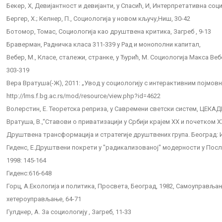
Бекер, Х, Девијантност и девијанти, у Спасић, И, Интерпретативна соци
Бергер, Х.; Келнер, П., Социологија у новом кључу,Ниш, 30-42
Ботомор, Томас, Социологија као друштвена критика, Загреб , 9-13
Браверман, Радничка класа 311-339 у Рад и монополни капитал,
Вебер, М., Класе, сталежи, странке, у Ђурић, М. Социологија Макса Веб
303-319
Вера Вратуша(-Ж), 2011: „Увод у социологију с интерактивним појмовн
http://lms.f.bg.ac.rs/mod/resource/view.php?id=4622
Волерстин, Е. Теоретска реприза, у Савремени светски систем, ЦЕКАДЕ
Вратуша, В.,“Ставови о приватизацији у Србији крајем XX и почетком XXI
Друштвена трансформација и стратегије друштвених група. Београд
Гиденс, Е.Друштвени покрети у "радикализованој" модерности у Пос
1998: 145-164
Гиденс:616-648
Горц, А.Екологија и политика, Просвета, Београд, 1982, Самоуправљ
хетероуправљање, 64-71
Гулднер, А. За социологију , Загреб, 11-33