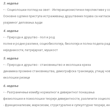
3. недеља
-
- Социолошки поглед на свет - Интеракционистичке перспективе у с
Основне одлике приступа истраживању друштвених појава са наглас
узајамног деловања људи
4. недеља
-
- Природа и друштво - пол и род
полне и родне разлике, социобиологија, биологија и полна подела ра
неједнакости, патријархат, мушкост
5. недеља
-
- Природа и друштво - становништво и еколошка криза
динамика промене становништва, демографска транзиција, утицај чов
еколошки ризици
6. недеља
-
- Разграничење између нормалног и девијантног понашања
физиолошке и психолошке теорије девијантности, различити социол
- функционализам, марксизам, структуралне и супкултурне теорије, и