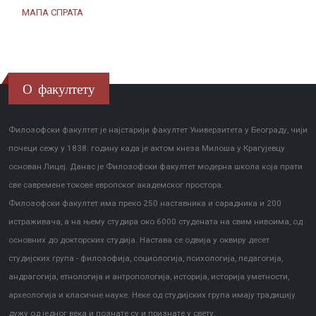
МАПА СПРАТА
О факултету
Филозофски факултет је најстарији факултет Универзитета у Београду, чији
почеци сежу у 1838. годину када је актом кнеза Милоша у Крагујевцу
основан Лицеј. Данас је Филозофски факултет модерна школа која прати
све савремене токове европског академског простора.
Филозофски факултет има преко 250 наставника и сарадника и 200
истраживача, а на њему студира око 6000 студената на свим нивоима, од
основних до докторских студија. Настава се одвија у оквиру десет
студијских група - филозофија, социологија, психологија, педагогија,
андрагогија, етнологија и антропологија, историја, историја уметности,
археологија и класичне науке. Неке од студијских група имају традицију
дужу од једног века и познате су и признате у свету.