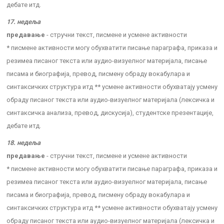
дебате итд.
17. недеља
предавање
- стручни текст, писмене и усмене активности
* писмене активности могу обухватити писање параграфа, приказа и
резимеа писаног текста или аудио-визуелног материјала, писање
писама и биографија, превод, писмену обраду вокабулара и
синтаксичких структура итд ** усмене активности обухватају усмену
обраду писаног текста или аудио-визуелног материјала (лексичка и
синтаксичка анализа, превод, дискусија), студентске презентације,
дебате итд.
18. недеља
предавање
- стручни текст, писмене и усмене активности
* писмене активности могу обухватити писање параграфа, приказа и
резимеа писаног текста или аудио-визуелног материјала, писање
писама и биографија, превод, писмену обраду вокабулара и
синтаксичких структура итд ** усмене активности обухватају усмену
обраду писаног текста или аудио-визуелног материјала (лексичка и