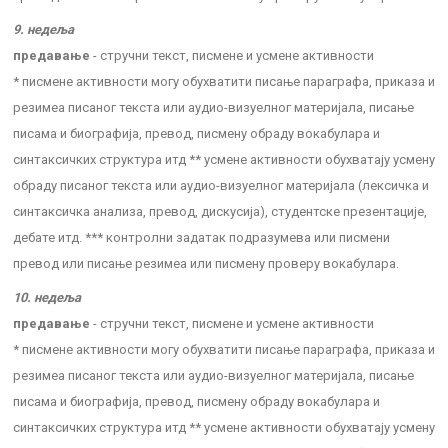
9. недеља
предавање
- стручни текст, писмене и усмене активности
* писмене активности могу обухватити писање параграфа, приказа и
резимеа писаног текста или аудио-визуелног материјала, писање
писама и биографија, превод, писмену обраду вокабулара и
синтаксичких структура итд ** усмене активности обухватају усмену
обраду писаног текста или аудио-визуелног материјала (лексичка и
синтаксичка анализа, превод, дискусија), студентске презентације,
дебате итд. *** контролни задатак подразумева или писмени
превод или писање резимеа или писмену проверу вокабулара.
10. недеља
предавање
- стручни текст, писмене и усмене активности
* писмене активности могу обухватити писање параграфа, приказа и
резимеа писаног текста или аудио-визуелног материјала, писање
писама и биографија, превод, писмену обраду вокабулара и
синтаксичких структура итд ** усмене активности обухватају усмену