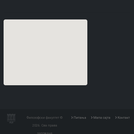
Филозофски факултет ©
Питања
Мапа сајта
Контакт
2026. Сва права
задржана