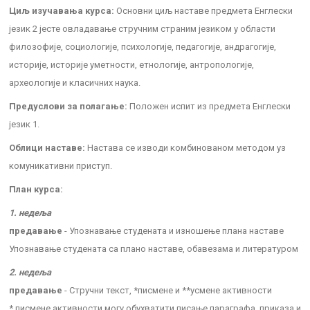
Циљ изучавања курса:
Основни циљ наставе предмета Енглески
језик 2 јесте овладавање стручним страним језиком у области
филозофије, социологије, психологије, педагогије, андрагогије,
историје, историје уметности, етнологије, антропологије,
археологије и класичних наука.
Предуслови за полагање:
Положен испит из предмета Енглески
језик 1.
Облици наставе:
Настава се изводи комбинованом методом уз
комуникативни приступ.
План курса:
1. недеља
предавање
- Упознавање студената и изношење плана наставе
Упознавање студената са плано наставе, обавезама и литературом
2. недеља
предавање
- Стручни текст, *писмене и **усмене активности
* писмене активности могу обухватити писање параграфа, приказа и