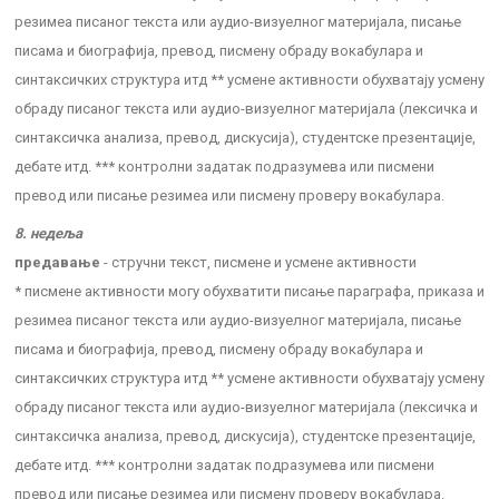
резимеа писаног текста или аудио-визуелног материјала, писање
писама и биографија, превод, писмену обраду вокабулара и
синтаксичких структура итд ** усмене активности обухватају усмену
обраду писаног текста или аудио-визуелног материјала (лексичка и
синтаксичка анализа, превод, дискусија), студентске презентације,
дебате итд. *** контролни задатак подразумева или писмени
превод или писање резимеа или писмену проверу вокабулара.
8. недеља
предавање
- стручни текст, писмене и усмене активности
* писмене активности могу обухватити писање параграфа, приказа и
резимеа писаног текста или аудио-визуелног материјала, писање
писама и биографија, превод, писмену обраду вокабулара и
синтаксичких структура итд ** усмене активности обухватају усмену
обраду писаног текста или аудио-визуелног материјала (лексичка и
синтаксичка анализа, превод, дискусија), студентске презентације,
дебате итд. *** контролни задатак подразумева или писмени
превод или писање резимеа или писмену проверу вокабулара.