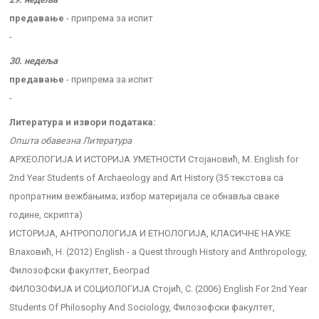
предавање
- припрема за испит
-
30. недеља
предавање
- припрема за испит
-
Литература и извори података:
Општа обавезна Литература
АРХЕОЛОГИЈА И ИСТОРИЈА УМЕТНОСТИ Стојановић, М. English for
2nd Year Students of Archaeology and Art History (35 текстова са
пропратним вежбањима; избор материјала се обнавља сваке
године, скрипта)
ИСТОРИЈА, АНТРОПОЛОГИЈА И ЕТНОЛОГИЈА, КЛАСИЧНЕ НАУКЕ
Влаховић, Н. (2012) English - а Quest through History and Anthropology,
Филозофски факултет, Београd
ФИЛОЗОФИЈА И СОЦИОЛОГИЈА Стојић, С. (2006) English For 2nd Year
Students Of Philosophy And Sociology, Филозофски факултет,