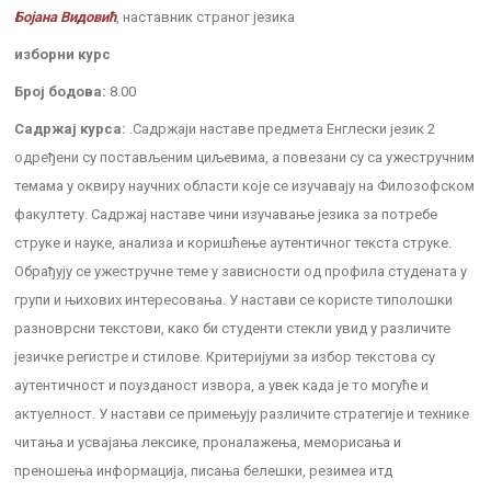
Бојана Видовић
, наставник страног језика
изборни курс
Број бодова:
8.00
Садржај курса:
.Садржаји наставе предмета Енглески језик 2
одређени су постављеним циљевима, а повезани су са ужестручним
темама у оквиру научних области које се изучавају на Филозофском
факултету. Садржај наставе чини изучавање језика за потребе
струке и науке, анализа и коришћење аутентичног текста струке.
Обрађују се ужестручне теме у зависности од профила студената у
групи и њихових интересовања. У настави се користе типолошки
разноврсни текстови, како би студенти стекли увид у различите
језичке регистре и стилове. Критеријуми за избор текстова су
аутентичност и поузданост извора, а увек када је то могуће и
актуелност. У настави се примењују различите стратегије и технике
читања и усвајања лексике, проналажења, меморисања и
преношења информација, писања белешки, резимеа итд