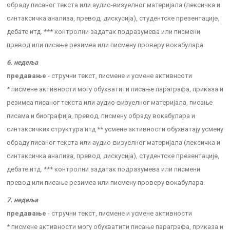
обраду писаног текста или аудио-визуелног материјала (лексичка и
синтаксичка анализа, превод, дискусија), студентске презентације,
дебате итд. *** контролни задатак подразумева или писмени
превод или писање резимеа или писмену проверу вокабулара.
6. недеља
предавање
- стручни текст, писмене и усмене активнсоти
* писмене активности могу обухватити писање параграфа, приказа и
резимеа писаног текста или аудио-визуелног материјала, писање
писама и биографија, превод, писмену обраду вокабулара и
синтаксичких структура итд ** усмене активности обухватају усмену
обраду писаног текста или аудио-визуелног материјала (лексичка и
синтаксичка анализа, превод, дискусија), студентске презентације,
дебате итд. *** контролни задатак подразумева или писмени
превод или писање резимеа или писмену проверу вокабулара.
7. недеља
предавање
- стручни текст, писмене и усмене активности
* писмене активности могу обухватити писање параграфа, приказа и