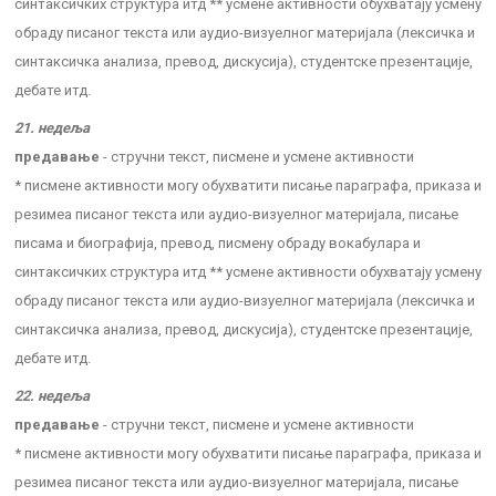
синтаксичких структура итд ** усмене активности обухватају усмену
обраду писаног текста или аудио-визуелног материјала (лексичка и
синтаксичка анализа, превод, дискусија), студентске презентације,
дебате итд.
21. недеља
предавање
- стручни текст, писмене и усмене активности
* писмене активности могу обухватити писање параграфа, приказа и
резимеа писаног текста или аудио-визуелног материјала, писање
писама и биографија, превод, писмену обраду вокабулара и
синтаксичких структура итд ** усмене активности обухватају усмену
обраду писаног текста или аудио-визуелног материјала (лексичка и
синтаксичка анализа, превод, дискусија), студентске презентације,
дебате итд.
22. недеља
предавање
- стручни текст, писмене и усмене активности
* писмене активности могу обухватити писање параграфа, приказа и
резимеа писаног текста или аудио-визуелног материјала, писање