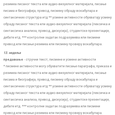
резимеа писаног текста или аудио-визуелног материјала, писање
писама и биографија, превод, писмену обраду вокабулара и
синтаксичких структура итд ** усмене активности обухватају усмену
обраду писаног текста или аудио-визуелног материјала (лексичка и
синтаксичка анализа, превод, дискусија), студентске презентације,
дебате итд. *** контролни задатак подразумева или писмени
превод или писање резимеа или писмену проверу вокабулара.
13. недеља
предавање
- стручни текст, писмене и усмене активности
* писмене активности могу обухватити писање параграфа, приказа и
резимеа писаног текста или аудио-визуелног материјала, писање
писама и биографија, превод, писмену обраду вокабулара и
синтаксичких структура итд ** усмене активности обухватају усмену
обраду писаног текста или аудио-визуелног материјала (лексичка и
синтаксичка анализа, превод, дискусија), студентске презентације,
дебате итд. *** контролни задатак подразумева или писмени
превод или писање резимеа или писмену проверу вокабулара.