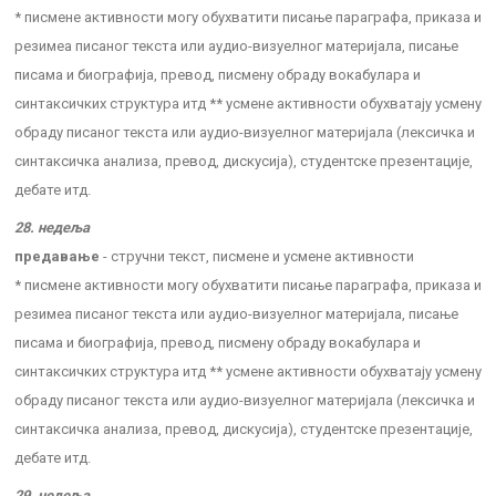
* писмене активности могу обухватити писање параграфа, приказа и
резимеа писаног текста или аудио-визуелног материјала, писање
писама и биографија, превод, писмену обраду вокабулара и
синтаксичких структура итд ** усмене активности обухватају усмену
обраду писаног текста или аудио-визуелног материјала (лексичка и
синтаксичка анализа, превод, дискусија), студентске презентације,
дебате итд.
28. недеља
предавање
- стручни текст, писмене и усмене активности
* писмене активности могу обухватити писање параграфа, приказа и
резимеа писаног текста или аудио-визуелног материјала, писање
писама и биографија, превод, писмену обраду вокабулара и
синтаксичких структура итд ** усмене активности обухватају усмену
обраду писаног текста или аудио-визуелног материјала (лексичка и
синтаксичка анализа, превод, дискусија), студентске презентације,
дебате итд.
29. недеља