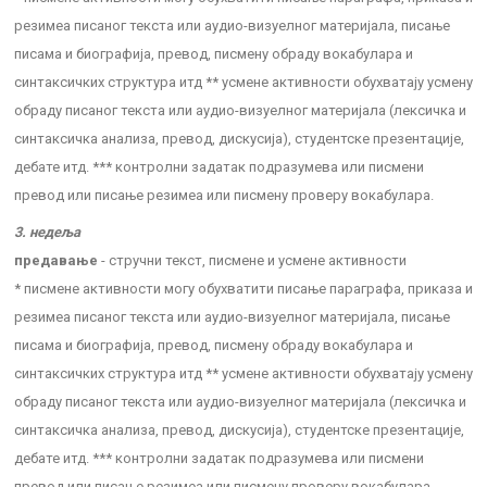
резимеа писаног текста или аудио-визуелног материјала, писање
писама и биографија, превод, писмену обраду вокабулара и
синтаксичких структура итд ** усмене активности обухватају усмену
обраду писаног текста или аудио-визуелног материјала (лексичка и
синтаксичка анализа, превод, дискусија), студентске презентације,
дебате итд. *** контролни задатак подразумева или писмени
превод или писање резимеа или писмену проверу вокабулара.
3. недеља
предавање
- стручни текст, писмене и усмене активности
* писмене активности могу обухватити писање параграфа, приказа и
резимеа писаног текста или аудио-визуелног материјала, писање
писама и биографија, превод, писмену обраду вокабулара и
синтаксичких структура итд ** усмене активности обухватају усмену
обраду писаног текста или аудио-визуелног материјала (лексичка и
синтаксичка анализа, превод, дискусија), студентске презентације,
дебате итд. *** контролни задатак подразумева или писмени
превод или писање резимеа или писмену проверу вокабулара.