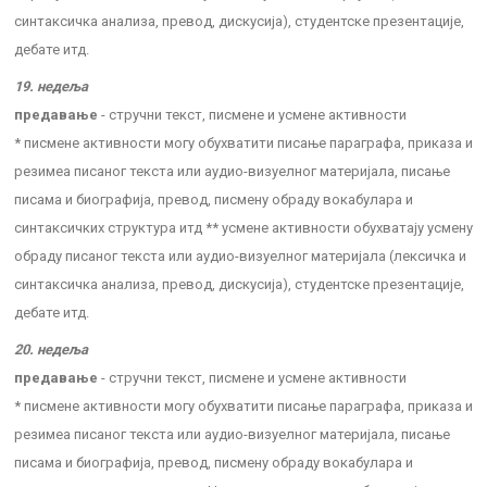
синтаксичка анализа, превод, дискусија), студентске презентације,
дебате итд.
19. недеља
предавање
- стручни текст, писмене и усмене активности
* писмене активности могу обухватити писање параграфа, приказа и
резимеа писаног текста или аудио-визуелног материјала, писање
писама и биографија, превод, писмену обраду вокабулара и
синтаксичких структура итд ** усмене активности обухватају усмену
обраду писаног текста или аудио-визуелног материјала (лексичка и
синтаксичка анализа, превод, дискусија), студентске презентације,
дебате итд.
20. недеља
предавање
- стручни текст, писмене и усмене активности
* писмене активности могу обухватити писање параграфа, приказа и
резимеа писаног текста или аудио-визуелног материјала, писање
писама и биографија, превод, писмену обраду вокабулара и