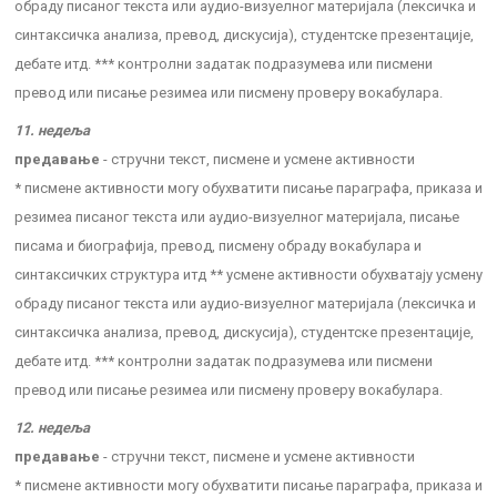
обраду писаног текста или аудио-визуелног материјала (лексичка и
синтаксичка анализа, превод, дискусија), студентске презентације,
дебате итд. *** контролни задатак подразумева или писмени
превод или писање резимеа или писмену проверу вокабулара.
11. недеља
предавање
- стручни текст, писмене и усмене активности
* писмене активности могу обухватити писање параграфа, приказа и
резимеа писаног текста или аудио-визуелног материјала, писање
писама и биографија, превод, писмену обраду вокабулара и
синтаксичких структура итд ** усмене активности обухватају усмену
обраду писаног текста или аудио-визуелног материјала (лексичка и
синтаксичка анализа, превод, дискусија), студентске презентације,
дебате итд. *** контролни задатак подразумева или писмени
превод или писање резимеа или писмену проверу вокабулара.
12. недеља
предавање
- стручни текст, писмене и усмене активности
* писмене активности могу обухватити писање параграфа, приказа и