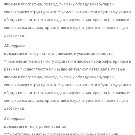
писама и биографија, превод, писмену обраду вокабулара и
синтаксичких структура итд ** усмене активности обухватају усмену
обраду писаног текста или аудио-визуелног материјала (лексичка и
синтаксичка анализа, превод, дискусија), студентске презентације,
дебате итд.
23. недеља
предавање
- стручни текст, писмене и усмене активности
* писмене активности могу обухватити писање параграфа, приказа и
резимеа писаног текста или аудио-визуелног материјала, писање
писама и биографија, превод, писмену обраду вокабулара и
синтаксичких структура итд ** усмене активности обухватају усмену
обраду писаног текста или аудио-визуелног материјала (лексичка и
синтаксичка анализа, превод, дискусија), студентске презентације,
дебате итд.
24. недеља
предавање
- контролни задатак
*** контролни задатак подразумева или писмени превод или