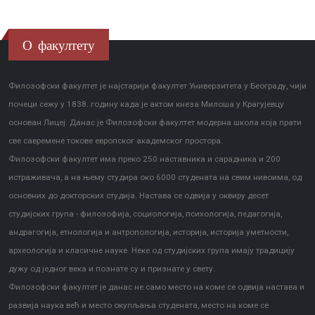
О факултету
Филозофски факултет је најстарији факултет Универзитета у Београду, чији
почеци сежу у 1838. годину када је актом кнеза Милоша у Крагујевцу
основан Лицеј. Данас је Филозофски факултет модерна школа која прати
све савремене токове европског академског простора.
Филозофски факултет има преко 250 наставника и сарадника и 200
истраживача, а на њему студира око 6000 студената на свим нивоима, од
основних до докторских студија. Настава се одвија у оквиру десет
студијских група - филозофија, социологија, психологија, педагогија,
андрагогија, етнологија и антропологија, историја, историја уметности,
археологија и класичне науке. Неке од студијских група имају традицију
дужу од једног века и познате су и признате у свету.
Филозофски факултет је данас не само место на коме се одвија настава и
развија наука већ и место окупљања студената, место на коме се