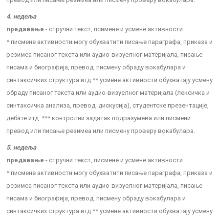
4. недеља
предавање
- стручни текст, псимене и усмене активности
* писмене активности могу обухватити писање параграфа, приказа и
резимеа писаног текста или аудио-визуелног материјала, писање
писама и биографија, превод, писмену обраду вокабулара и
синтаксичких структура итд ** усмене активности обухватају усмену
обраду писаног текста или аудио-визуелног материјала (лексичка и
синтаксичка анализа, превод, дискусија), студентске презентације,
дебате итд. *** контролни задатак подразумева или писмени
превод или писање резимеа или писмену проверу вокабулара.
5. недеља
предавање
- стручни текст, писмене и усмене активности
* писмене активности могу обухватити писање параграфа, приказа и
резимеа писаног текста или аудио-визуелног материјала, писање
писама и биографија, превод, писмену обраду вокабулара и
синтаксичких структура итд ** усмене активности обухватају усмену