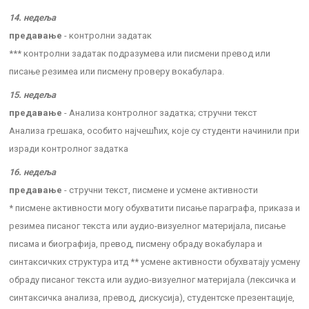
14. недеља
предавање
- контролни задатак
*** контролни задатак подразумева или писмени превод или
писање резимеа или писмену проверу вокабулара.
15. недеља
предавање
- Анализа контролног задатка; стручни текст
Анализа грешака, особито најчешћих, које су студенти начинили при
изради контролног задатка
16. недеља
предавање
- стручни текст, писмене и усмене активности
* писмене активности могу обухватити писање параграфа, приказа и
резимеа писаног текста или аудио-визуелног материјала, писање
писама и биографија, превод, писмену обраду вокабулара и
синтаксичких структура итд ** усмене активности обухватају усмену
обраду писаног текста или аудио-визуелног материјала (лексичка и
синтаксичка анализа, превод, дискусија), студентске презентације,