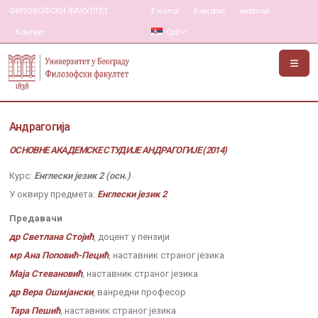
ФИЛОЗОФСКИ ФАКУЛТЕТ
Е-налог
Е-индекс
webmail
Контакт
Срб
Андрагогија
ОСНОВНЕ АКАДЕМСКЕ СТУДИЈЕ АНДРАГОГИЈЕ (2014)
Курс:
Енглески језик 2 (осн.)
У оквиру предмета:
Енглески језик 2
Предавачи
др Светлана Стојић
, доцент у пензији
мр Ана Поповић-Пецић
, наставник страног језика
Маја Стевановић
, наставник страног језика
др Вера Ошмјански
, ванредни професор
Тара Пешић
, наставник страног језика