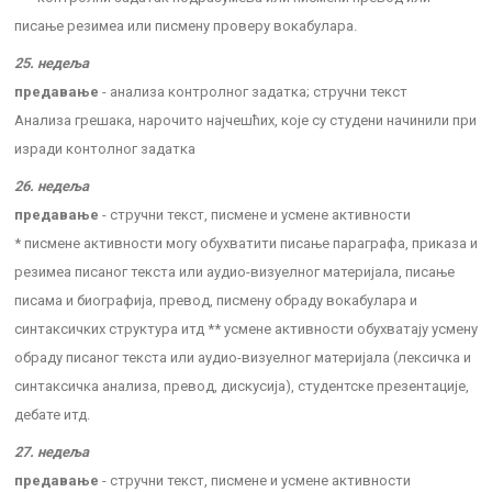
писање резимеа или писмену проверу вокабулара.
25. недеља
предавање
- анализа контролног задатка; стручни текст
Анализа грешака, нарочито најчешћих, које су студени начинили при
изради контолног задатка
26. недеља
предавање
- стручни текст, писмене и усмене активности
* писмене активности могу обухватити писање параграфа, приказа и
резимеа писаног текста или аудио-визуелног материјала, писање
писама и биографија, превод, писмену обраду вокабулара и
синтаксичких структура итд ** усмене активности обухватају усмену
обраду писаног текста или аудио-визуелног материјала (лексичка и
синтаксичка анализа, превод, дискусија), студентске презентације,
дебате итд.
27. недеља
предавање
- стручни текст, писмене и усмене активности