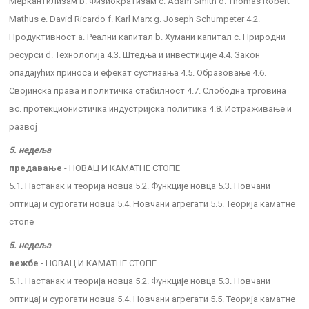
Меркантилизам b. Физиократизам c. Adam Smith d. Thomas Robert
Mathus e. David Ricardo f. Karl Marx g. Joseph Schumpeter 4.2.
Продуктивност a. Реални капитал b. Хумани капитал c. Природни
ресурси d. Технологија 4.3. Штедња и инвестиције 4.4. Закон
опадајућих приноса и ефекат сустизања 4.5. Образовање 4.6.
Својинска права и политичка стабилност 4.7. Слободна трговина
вс. протекционистичка индустријска политика 4.8. Истраживање и
развој
5. недеља
предавање
- НОВАЦ И КАМАТНЕ СТОПЕ
5.1. Настанак и теорија новца 5.2. Функције новца 5.3. Новчани
оптицај и сурогати новца 5.4. Новчани агрегати 5.5. Теорија каматне
стопе
5. недеља
вежбе
- НОВАЦ И КАМАТНЕ СТОПЕ
5.1. Настанак и теорија новца 5.2. Функције новца 5.3. Новчани
оптицај и сурогати новца 5.4. Новчани агрегати 5.5. Теорија каматне