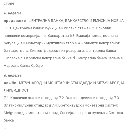
стопе
6. недеља
предавање
- ЦЕНТРАЛНА БАНКА, БАНКАРСТВО И ЕМИСИЈА НОВЦА
Н6.1. Централна банка: функције и биланс стања 6.2. Основни
принципи комерцијалног банкарства 6.3. Емисија новца, новчана
регулација и монетарни мултипликатор 6.4. Концепти централног
банкарства: a. Систем федералних резерви b. Централна банка
Енглеске c. Европска централна банка d. Централна банка Јапана e.
Народна банка Србије
6. недеља
вежбе
- МЕЂУНАРОДНИ МОНЕТАРНИ СТАНДАРДИ И МЕЂУНАРОДНА
ЛИКВИДНОСТ
7.1. Класични златни стандард 7.2. Златно- девизни стандард 7.3.
Златно-полужни стандард 7.4. Бретонвудски монетарни систем:
Међународни монетарни фонд, Специјална права вучења и Светска
банка