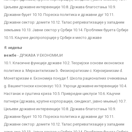
Циљеви државне интервенције 10.8. Држава благостања 10.9.
Државни буџет 10.10. Пореска политика и државни дуг 10.11.
Државни сектор: домети 10.12. Талас реприватизације у западним
земљама 10.13. Јавни сектор у Србији 10.14. Проблеми буџета Србије
10.15. Кључне диспропорције у Србији и место државе
9. недеља
вежбе
- ДРЖАВА У ЕКОНОМИЈИ
10.1. Класичне функције државе 10.2. Теоријски основи економске
политике a. Меркантилизам b. Физиократизам c. Кејнзијанизам d.
Монетаризам e. Економија понуде f. Школа рационалних очекивања
g. Вашингтонски консензус 10.3. Узроци државне интервенције 10.4.
Настанак и суштина криза 10.5. Привредни циклуси 10.6. Кључни
патнери (држава, крупне корпорације, синдикат, јавно мњење) 10.7.
Циљеви државне интервенције 10.8. Држава благостања 10.9.
Државни буџет 10.10. Пореска политика и државни дуг 10.11.
Државни сектор: домети 10.12. Талас реприватизације у западним
земљама 10.13. Јавни сектор у Србији 10.14. Проблеми буџета Србије