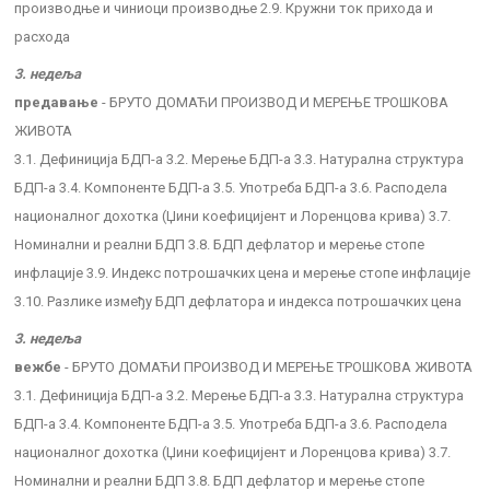
производње и чиниоци производње 2.9. Кружни ток прихода и
расхода
3. недеља
предавање
- БРУТО ДОМАЋИ ПРОИЗВОД И МЕРЕЊЕ ТРОШКОВА
ЖИВОТА
3.1. Дефиниција БДП-а 3.2. Мерење БДП-а 3.3. Натурална структура
БДП-а 3.4. Компоненте БДП-а 3.5. Употреба БДП-а 3.6. Расподела
националног дохотка (Џини коефицијент и Лоренцова крива) 3.7.
Номинални и реални БДП 3.8. БДП дефлатор и мерење стопе
инфлације 3.9. Индекс потрошачких цена и мерење стопе инфлације
3.10. Разлике између БДП дефлатора и индекса потрошачких цена
3. недеља
вежбе
- БРУТО ДОМАЋИ ПРОИЗВОД И МЕРЕЊЕ ТРОШКОВА ЖИВОТА
3.1. Дефиниција БДП-а 3.2. Мерење БДП-а 3.3. Натурална структура
БДП-а 3.4. Компоненте БДП-а 3.5. Употреба БДП-а 3.6. Расподела
националног дохотка (Џини коефицијент и Лоренцова крива) 3.7.
Номинални и реални БДП 3.8. БДП дефлатор и мерење стопе