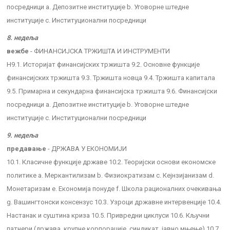
посредници a. Депозитне институције b. Уговорне штедне
институције c. Институционални посредници
8. недеља
вежбе
- ФИНАНСИЈСКА ТРЖИШТА И ИНСТРУМЕНТИ
Н9.1. Историјат финансијских тржишта 9.2. Основне функције
финансијских тржишта 9.3. Тржишта новца 9.4. Тржишта капитала
9.5. Примарна и секундарна финансијска тржишта 9.6. Финансијски
посредници a. Депозитне институције b. Уговорне штедне
институције c. Институционални посредници
9. недеља
предавање
- ДРЖАВА У ЕКОНОМИЈИ
10.1. Класичне функције државе 10.2. Теоријски основи економске
политике a. Меркантилизам b. Физиократизам c. Кејнзијанизам d.
Монетаризам e. Економија понуде f. Школа рационалних очекивања
g. Вашингтонски консензус 10.3. Узроци државне интервенције 10.4.
Настанак и суштина криза 10.5. Привредни циклуси 10.6. Кључни
патнери (држава, крупне корпорације, синдикат, јавно мњење) 10.7.