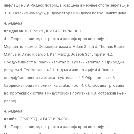
инфлације 3.9. Индекс потрошачких цена и мерење стопе инфлације
3.10. Разлике између БДП дефлатора и индекса потрошачких цена
4. недеља
предавање
- ПРИВРЕДНИ РАСТ И РАЗВОЈ
4.1. Теорија привредног раста и развоја кроз историју: a.
Меркантилизам b. Физиократизам c. Adam Smith d. Thomas Robert
Mathus e. David Ricardo f. Karl Marx g. Joseph Schumpeter 4.2.
Продуктивност a. Реални капитал b. Хумани капитал c. Природни
ресурси d. Технологија 4.3. Штедња и инвестиције 4.4. Закон
опадајућих приноса и ефекат сустизања 4.5. Образовање 4.6.
Својинска права и политичка стабилност 4.7. Слободна трговина
вс. протекционистичка индустријска политика 4.8. Истраживање и
развој
4. недеља
вежбе
- ПРИВРЕДНИ РАСТ И РАЗВОЈ
4.1. Теорија привредног раста и развоја кроз историју: a.