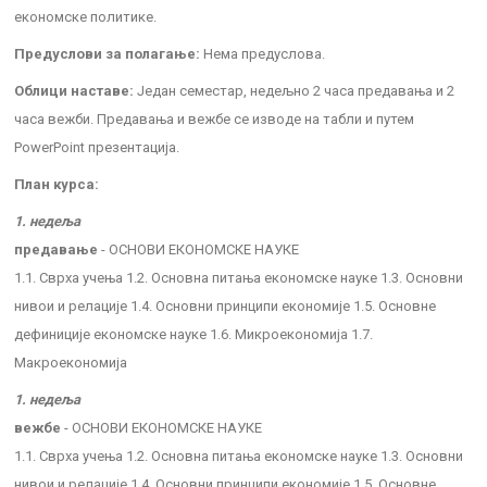
економске политике.
Предуслови за полагање:
Нема предуслова.
Облици наставе:
Један семестар, недељно 2 часа предавања и 2
часа вежби. Предавања и вежбе се изводе на табли и путем
PowerPoint презентација.
План курса:
1. недеља
предавање
- ОСНОВИ ЕКОНОМСКЕ НАУКЕ
1.1. Сврха учења 1.2. Основна питања економске науке 1.3. Основни
нивои и релације 1.4. Основни принципи економије 1.5. Основне
дефиниције економске науке 1.6. Микроекономија 1.7.
Макроекономија
1. недеља
вежбе
- ОСНОВИ ЕКОНОМСКЕ НАУКЕ
1.1. Сврха учења 1.2. Основна питања економске науке 1.3. Основни
нивои и релације 1.4. Основни принципи економије 1.5. Основне