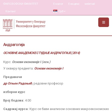
ФИЛОЗОФСКИ ФАКУЛТЕТ
Е-налог
Е-индекс
webmail
Контакт
Срб
Андрагогија
ОСНОВНЕ АКАДЕМСКЕ СТУДИЈЕ АНДРАГОГИЈЕ (2014)
Курс:
Основи економије I (осн.)
У оквиру предмета:
Основи економије I
Предавачи
др Огњен Радоњић
, редовни професор
изборни курс
Број бодова:
4.00
Садржај курса:
Курс се бави анализом основних макроекономских