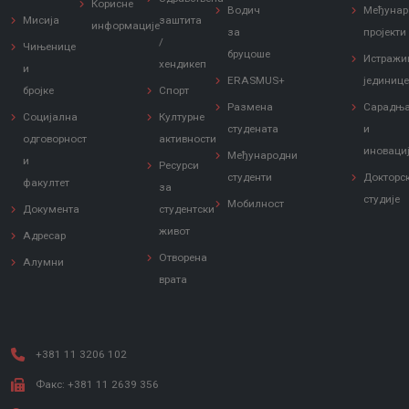
Корисне
Водич
Међунар
Мисија
заштита
информације
за
пројекти
/
Чињенице
бруцоше
Истражи
хендикеп
и
ERASMUS+
јединиц
бројке
Спорт
Размена
Сарадњ
Социјална
Културне
студената
и
одговорност
активности
иноваци
Међународни
и
Ресурси
студенти
Докторс
факултет
за
студије
Мобилност
Документа
студентски
живот
Адресар
Отворена
Алумни
врата
+381 11 3206 102
Факс: +381 11 2639 356