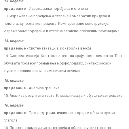
13. недеља
предавање
- Изражавање поређења и степена
13. Изражавање поређења и степена Компаратив придева и
прилога, суперлатив придева. Компаративне конструкције.
Изражавање поређења и степена зависно-сложеним реченицама.
14. недеља
предавање
- Систематизација, контролна вежба
14. Систематизација. Контролни тест на крају првог семестра. Тест
обухвата проверу познавања морфолошких, синтаксичких и
функционалних знања о именичким речима.
15. недеља
предавање
- Анализа грешака
15. Анализа резултата теста. Класификација и објашњење грешака.
16. недеља
предавање
- Преглед граматичких категорија и облика руских
глагола
16. Преглед граматичких категорија и облика руских глагола