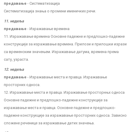
предавање
- Систематизација
Систематизација знања о промени именичких речи.
11. недеља
предавање
- Изражавање времена
11. Изражавање времена Основне падежне и предлошко-падежне
конструкције за изражавање времена. Прилози и прилошки изрази
са временским значењем. Изражавање датума, времена према
сату, узраста.
12. недеља
предавање
- Изражавање места и правца. Изражавање
просторних односа.
12. Изражавање места и правца. Изражавање просторнњх односа
Основне падежне и предлошко-падежне конструкције за
изражавање места и правца. Основне падежне и предлошко-
падежне конструкције за изражавање просторних односа. Зависно
сложене реченице за изражавање датих значења.