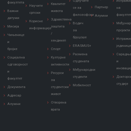
Одлучите
Истражи
факултета
Квалитет
Научите
Партнер
се за
на
Важни
живота
српски
филозофски
факулте
Алумни
датуми
Здравствена
Корисне
Водич
Међунар
Мисија
заштита
информације
за
пројекти
/
Чињенице
бруцоше
Истражи
хендикеп
и
ERASMUS+
јединиц
бројке
Спорт
Размена
Сарадњ
Социјална
Културне
студената
и
одговорност
активности
иноваци
Међународни
и
Ресурси
студенти
Докторс
факултет
за
студије
Мобилност
Документа
студентски
живот
Адресар
Отворена
Алумни
врата