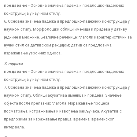
предавање
- Основна значења падежа и предлошко-падежних
конструкција у научном стилу.
6. Основна значења падежа и предлошко-падежних конструкција у
научном стилу. Морфолошки облици именица и придева у дативу
једнине и множине. Безличне реченице; глаголи карактеристични за
нучни стил са дативском рекцијом; датив са предлозима,
изражавање узрочних односа.
7. недеља
предавање
- Основна значења падежа и предлошко-падежних
конструкција у научном стилу.
7. Основна значења падежа и предлошко-падежних конструкција у
научном стилу. Облици акузатива именица и придева. Значење
објекта после прелазних глагола. Изражавање процеса
посматрања, истраживања и извођења закључака. Акузатив с
предлозима за изражавање правца, времена, временског
интервала.