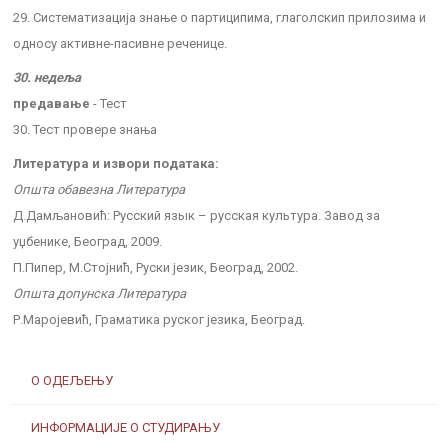
29. Систематизација знање о партиципима, глаголскип прилозима и
односу активне-пасивне реченице.
30. недеља
предавање
- Тест
30. Тест провере знања
Литература и извори података:
Општа обавезна Литература
Д.Дамљановић: Русский язык – русская культура. Завод за
уџбенике, Београд, 2009.
П.Пипер, М.Стојнић, Руски језик, Београд, 2002.
Општа допунска Литература
Р.Маројевић, Граматика руског језика, Београд.
О ОДЕЉЕЊУ
ИНФОРМАЦИЈЕ О СТУДИРАЊУ