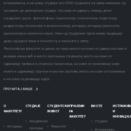
истраживача, а на њему студира око 6000 студената на свим нивоима, од
основних до докторских студија. Настава се одвија у оквиру десет
студијских група - филозофија, социологија, психологија, педагогија,
андрагогија, етнологија и антропологија, историја, историја уметности,
археологија и класичне науке. Неке од студијских група имају традицију
дужу од једног века и познате су и признате у свету.
Филозофски факултет је данас не само место на коме се одвија настава и
развија наука већ и место окупљања студената, место на коме се
одржавају трибине и спортска такмичења, на коме се промовишу нове
књиге и одржавају стручни и научни скупови, место на коме се полемише
и на коме се развијају идеје.
ПРОЧИТАЈ ВИШЕ
О
СТУДИЈЕ
СТУДЕНТСКИ
ПРИЈЕМИ
ВИ СТЕ
ИСТРАЖИ
ФАКУЛТЕТУ
ЖИВОТ
НА
И
ФАКУЛТЕТ
ИНОВАЦИЈ
Академски
Студент
Историја
Факултет
програм
Истраживач