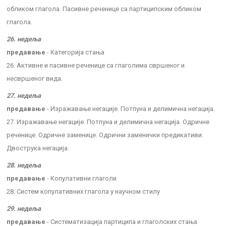
обликом глагола. Пасивне реченице са партиципским обликом
глагола.
26. недеља
предавање
- Категорија стања
26. Активне и пасивне реченице са глаголима свршеног и
несвршеног вида.
27. недеља
предавање
- Изражавање негације. Потпуна и делимична негација.
27. Изражавање негације. Потпуна и делимична негација. Одричне
реченице. Одричне заменице. Одрични заменички предикативи.
Двострука негација.
28. недеља
предавање
- Копулативни глаголи
28. Систем копулативних глагола у научном стилу
29. недеља
предавање
- Систематизација партиципа и глаголских стања