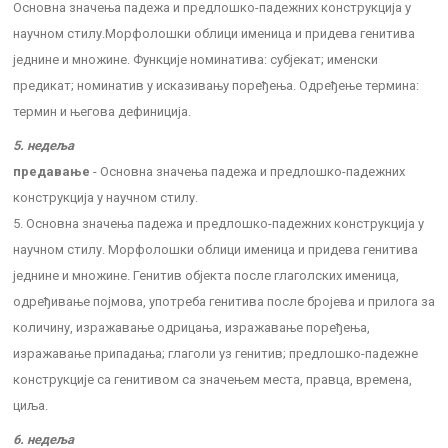
Основна значења падежа и предлошко-падежних конструкција у
научном стилу.Морфолошки облици именица и придева генитива
једнине и множине. Функције номинатива: субјекат; именски
предикат; номинатив у исказивању поређења. Одређење термина:
термин и његова дефиниција.
5. недеља
предавање
- Основна значења падежа и предлошко-падежних
конструкција у научном стилу.
5. Основна значења падежа и предлошко-падежних конструкција у
научном стилу. Морфолошки облици именица и придева генитива
једнине и множине. Генитив објекта после глаголских именица,
одређивање појмова, употреба генитива после бројева и прилога за
количину, изражавање одрицања, изражавање поређења,
изражавање припадања; глаголи уз генитив; предлошко-падежне
конструкције са генитивом са значењем места, правца, времена,
циља.
6. недеља