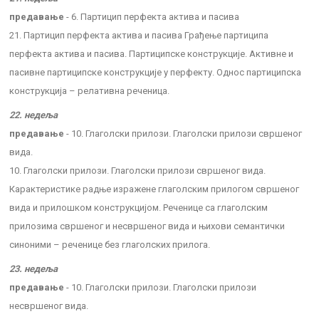
предавање
- 6. Партицип перфекта актива и пасива
21. Партицип перфекта актива и пасива Грађење партиципа
перфекта актива и пасива. Партиципске конструкције. Активне и
пасивне партиципске конструкције у перфекту. Однос партиципска
конструкција – релативна реченица.
22. недеља
предавање
- 10. Глаголски прилози. Глаголски прилози свршеног
вида.
10. Глаголски прилози. Глаголски прилози свршеног вида.
Карактеристике радње изражене глаголским прилогом свршеног
вида и прилошком конструкцијом. Реченице са глаголским
прилозима свршеног и несвршеног вида и њихови семантички
синоними – реченице без глаголских прилога.
23. недеља
предавање
- 10. Глаголски прилози. Глаголски прилози
несвршеног вида.