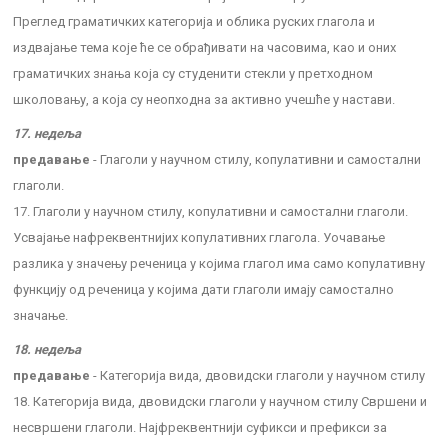
Преглед граматичких категорија и облика руских глагола и
издвајање тема које ће се обрађивати на часовима, као и оних
граматичких знања која су студенити стекли у претходном
школовању, а која су неопходна за активно учешће у настави.
17. недеља
предавање
- Глаголи у научном стилу, копулативни и самостални
глаголи.
17. Глаголи у научном стилу, копулативни и самостални глаголи.
Усвајање нафреквентнијих копулативних глагола. Уочавање
разлика у значењу реченица у којима глагол има само копулативну
функцију од реченица у којима дати глаголи имају самостално
значање.
18. недеља
предавање
- Категорија вида, двовидски глаголи у научном стилу
18. Категорија вида, двовидски глаголи у научном стилу Свршени и
несвршени глаголи. Најфреквентнији суфикси и префикси за