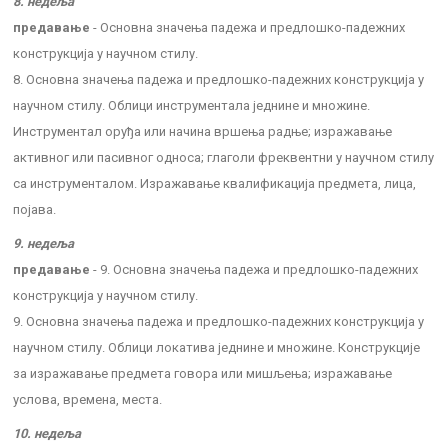
8. недеља
предавање
- Основна значења падежа и предлошко-падежних
конструкција у научном стилу.
8. Основна значења падежа и предлошко-падежних конструкција у
научном стилу. Облици инструментала једнине и множине.
Инструментал оруђа или начина вршења радње; изражавање
активног или пасивног односа; глаголи фреквентни у научном стилу
са инструменталом. Изражавање квалификација предмета, лица,
појава.
9. недеља
предавање
- 9. Основна значења падежа и предлошко-падежних
конструкција у научном стилу.
9. Основна значења падежа и предлошко-падежних конструкција у
научном стилу. Облици локатива једнине и множине. Конструкције
за изражавање предмета говора или мишљења; изражавање
услова, времена, места.
10. недеља