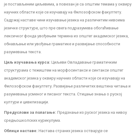
je постављеним циљевима, а повезан je са општим темама у оквиру
научних области које се изучавају на Филозофском факултету.
Садржај наставе чини изучавање језика на различитим нивоима
језичке структуре, што пре свега подразумева обогаћивање
лексичког фонда увођењем термина из општег академског језика,
обнављање или увођење граматике и развијање способности
разумевања текста.
Циљ изучавања курса:
Циљеви Овладавање граматичким
структурама с тежиштем на морфосинтакси и синтакси општег
академског језика у оквиру научних области које се изучавају на
Филозофском факултету. Развијање различитих вештина читања и
разумевања усменог и писаног текста. Стицање знања о руској
култури и цивилизацији.
Предуслови за полагање:
Предзнање из руског језика на нивоу
средњошколских курикулума.
Облици наставе:
Настава страних језика остварује се