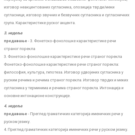
изговор неакцентованих сугласника, опозиција тврди/меки
сугласници, изговор звучних и безвучних сугласника и сугласничких
група. Карактеристике руског акцента.
3. недеља
предавање
- 3. Фонетско-фонолошке карактеристике речи
страног порекла
3. Фонетско-фонолошке карактеристике речи страног порекла
Фонетско-фонолошке карактеристике речи страног порекла:
философия, культура, гипотеза. Изговор удвојених сугласника у
руским речима и речима страног порекла. Изговор тврдих и меких
сугласника у терминима и речима страног порекла. Интонација и
основне интонационе конструкције.
4. недеља
предавање
- Преглед граматичких категорија именичких речи у
руском језику.
4. Преглед граматичких категорија именичких речи у руском језику.