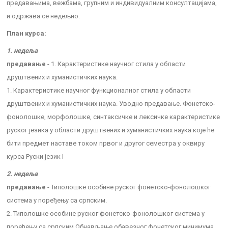
предавањима, вежбама, групним и индивидуалним консултацијама,
и одржава се недељно.
План курса:
1. недеља
предавање
- 1. Карактеристике научног стила у области
друштвених и хуманистичких наука.
1. Карактеристике научног функционалног стила у области
друштвених и хуманистичких наука. Уводно предавање. Фонетско-
фонолошке, морфолошке, синтаксичке и лексичке карактеристике
руског језика у области друштвених и хуманистичких наука које ће
бити предмет наставе током првог и другог семестра у оквиру
курса Руски језик I
2. недеља
предавање
- Типолошке особине руског фонетско-фонолошког
система у поређењу са српским.
2. Типолошке особине руског фонетско-фонолошког система у
поређењу са српским Обнављање обавезног фонетског минимума,