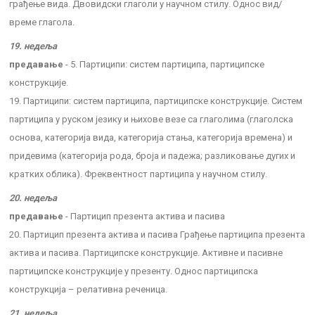
грађење вида. Двовидски глаголи у научном стилу. Однос вид/
време глагола.
19. недеља
предавање
- 5. Партиципи: систем партиципа, партиципске
конструкције.
19. Партиципи: систем партиципа, партиципске конструкције. Систем
партиципа у руском језику и њихове везе са глаголима (глаголска
основа, категорија вида, категорија стања, категорија времена) и
придевима (категорија рода, броја и падежа; разликовање дугих и
кратких облика). Фреквентност партиципа у научном стилу.
20. недеља
предавање
- Партицип презента актива и пасива
20. Партицип презента актива и пасива Грађење партиципа презента
актива и пасива. Партиципске конструкције. Активне и пасивне
партиципске конструкције у презенту. Однос партиципска
конструкција – релативна реченица.
21. недеља