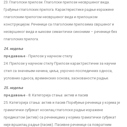
23. Глаголски прилози. Глаголски прилози несвршеног вида.
Грађење глаголских прилога. Карактеристике радње изражене
глаголским прилогом несвршеног вида и прилошком
конструкцијом. Реченице са глаголским прилозима свршеног и
несвршеног вида и њихови семантички синоними – реченице без
глаголских прилога.
24. недеља
предавање
- Прилози у научном стилу
24. Прилози у научном стилу Прилози карактристични за научни
стил са значењем начина, циља, узрочно-последичних односа,
условних односа, временских основа, заснованости радње.
25. недеља
предавање
- 8. Категорија стања: актив и пасив
25. Категорија стања: актив и пасив Поређење реченица у којима је
граматички субјекат носилац глаголске радње изражене
предикатом (актив) са реченицама у којима граматички субјекат
није вршилац радње (пасив). Пасивне реченице са повратним