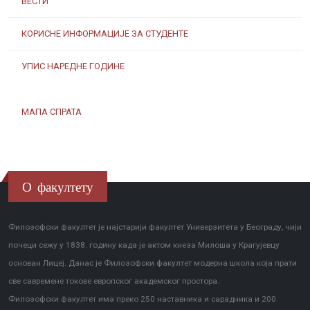
ВЕСТИ
КОРИСНЕ ИНФОРМАЦИЈЕ ЗА СТУДЕНТЕ
УПИС НАРЕДНЕ ГОДИНЕ
МАПА СПРАТА
О факултету
Филозофски факултет је најстарији факултет Универзитета у Београду, чији
почеци сежу у 1838. годину када је актом кнеза Милоша у Крагујевцу
основан Лицеј. Данас је Филозофски факултет модерна школа која прати
све савремене токове европског академског простора.
Филозофски факултет има преко 250 наставника и сарадника и 200