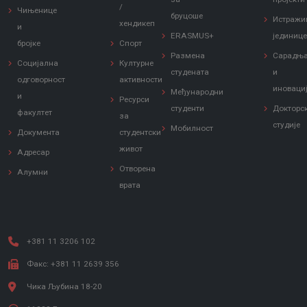
/
Чињенице
бруцоше
Истражи
хендикеп
и
ERASMUS+
јединиц
бројке
Спорт
Размена
Сарадњ
Социјална
Културне
студената
и
одговорност
активности
иноваци
Међународни
и
Ресурси
студенти
Докторс
факултет
за
студије
Мобилност
Документа
студентски
живот
Адресар
Отворена
Алумни
врата
+381 11 3206 102
Факс: +381 11 2639 356
Чика Љубина 18-20