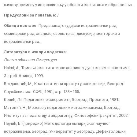
њихову примену у истраживању у области васпитања и образовања.
Предуслови за полагање:
/
Облици наставе:
Предавања, студијски истраживачки рад,
семинарски рад, анализе, саопштења, дискусије, менторски и
истраживачки рад.
Литература и извори података:
Општа обавезна Литература
Halmi, A., Темељи квантитативне анализе у душтвеним знаностима,
Загреб: Алинеа, 1999;
Богдановић, М., Квантитативни приступ у социологији, Београд:
Службени лист СФРЈ, 1981, стр. 133–155;
Коцић, Љ. Педагошки експеримент, Београд: Просвета, 1981;
Матовић, Н., Мерење у педагошким истраживањима, Београд:
Институт за педагогију и андрагогију, Филозофски факултет, 2007;
Пејчић, Б. (приредио) Методологија емпиријског научног
истраживања, Београд: Универзитет у Београду, Дефектолошки