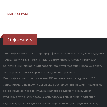
МАПА СПРАТА
О факултету
Филозофски факултет је најстарији факултет Универзитета у Београду, чији
почеци сежу у 1838. годину када је актом кнеза Милоша у Крагујевцу
основан Лицеј. Данас је Филозофски факултет модерна школа која прати
све савремене токове европског академског простора.
Филозофски факултет има преко 250 наставника и сарадника и 200
истраживача, а на њему студира око 6000 студената на свим нивоима, од
основних до докторских студија. Настава се одвија у оквиру десет
студијских група - филозофија, социологија, психологија, педагогија,
андрагогија, етнологија и антропологија, историја, историја уметности,