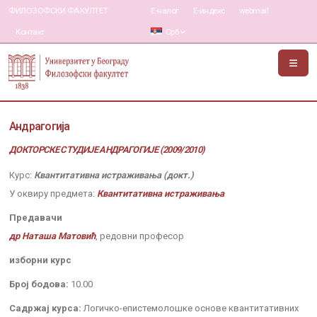
ФИЛОЗОФСКИ ФАКУЛТЕТ
Е-налог
Е-индекс
webmail
Контакт
Срб
Андрагогија
ДОКТОРСКЕ СТУДИЈЕ АНДРАГОГИЈЕ (2009/2010)
Курс:
Квантитативна истраживања (докт.)
У оквиру предмета:
Квантитативна истраживања
Предавачи
др Наташа Матовић
, редовни професор
изборни курс
Број бодова:
10.00
Садржај курса:
Логичко-епистемолошке основе квантитативних