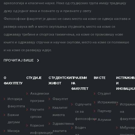
археологија и класичне науке. Неке од студијских група имају традицију
дужу од једног века и познате су и признате у свету.
Филозофски факултет је данас не само место на коме се одвија настава и
развија наука већ и место окупљања студената, место на коме се
одржавају трибине и спортска такмичења, на коме се промовишу нове
књиге и одржавају стручни и научни скупови, место на коме се полемише
и на коме се развијају идеје.
ПРОЧИТАЈ ВИШЕ
О
СТУДИЈЕ
СТУДЕНТСКИ
ПРИЈЕМИ
ВИ СТЕ
ИСТРАЖИ
ФАКУЛТЕТУ
ЖИВОТ
НА
И
ФАКУЛТЕТ
ИНОВАЦИЈ
Академски
Студент
Историја
Факултет
програм
Истраживач
Одлучите
Истражи
факултета
Квалитет
Научите
Партнер
се за
на
Важни
живота
српски
филозофски
факулте
Алумни
датуми
Здравствена
Корисне
Водич
Међунар
Мисија
заштита
информације
за
пројекти