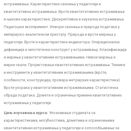
истраживања. Карактеристике сазнања у педагогији и
квантитативна истраживања. Врсте квантитативних истраживања
и њихове карактеристике. Дескриптивна и каузална истраживања.
Педагошки експеримент. Извори сазнања и природа података у
емпиријско-аналитичком приступу. Природа и врсте мерења у
педагогији. Врсте и карактеристике индикатора. Операционална
дефиниција и хипотетички конструкт у истраживању. Класификација
и мерење у квантитативним истраживањима. Нивои мерења и
мерне скале. Пројектовање квантитативних истраживања. Технике
и инструменти у квантитативним истраживањима (врсте,
особености, конструкција, провера метријских карактеристика).
Врсте узорака у квантитативним истраживањима. Статистичка
обрада података. Домети и ограничења примене квантитативних
истраживања у педагогији.
Циљ изучавања курса:
Упознавање студeната са
карактеристикама, могућностима, дометима и ограничењима
квантитативних истраживања у педагогији и оспособљавање за