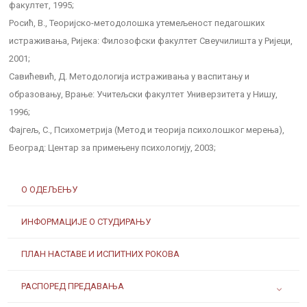
факултет, 1995;
Росић, В., Теоријско-методолошка утемељеност педагошких
истраживања, Ријека: Филозофски факултет Свеучилишта у Ријеци,
2001;
Савићевић, Д. Методологија истраживања у васпитању и
образовању, Врање: Учитељски факултет Универзитета у Нишу,
1996;
Фајгељ, С., Психометрија (Метод и теорија психолошког мерења),
Београд: Центар за примењену психологију, 2003;
О ОДЕЉЕЊУ
ИНФОРМАЦИЈЕ О СТУДИРАЊУ
ПЛАН НАСТАВЕ И ИСПИТНИХ РОКОВА
РАСПОРЕД ПРЕДАВАЊА