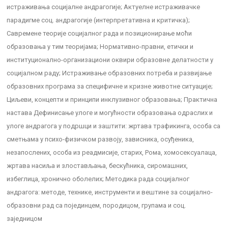
истраживања социјалне андрагогије; Актуелне истраживачке
парадигме соц. андрагогије (интерпретативна и критичка);
Савремене теорије социјалног рада и позиционирање моћи
образовања у тим теоријама; Нормативно-правни, етички и
институционално-организациони оквири образовне делатности у
социјалном раду; Истраживање образовних потреба и развијање
образовних програма за специфичне и кризне животне ситуације;
Циљеви, концепти и принципи инклузивног образовања; Практична
настава Дефинисање улоге и могућности образовања одраслих и
улоге андрагога у подршци и заштити: жртава трафикинга, особа са
сметњама у психо-физичком развоју, зависника, осуђеника,
незапослених, особа из реадмисије, старих, Рома, хомосексуалаца,
жртава насиља и злостављања, бескућника, сиромашних,
избеглица, хронично оболелих; Методика рада социјалног
андрагога: методе, технике, инструменти и вештине за социјално-
образовни рад са појединцем, породицом, групама и соц.
заједницом