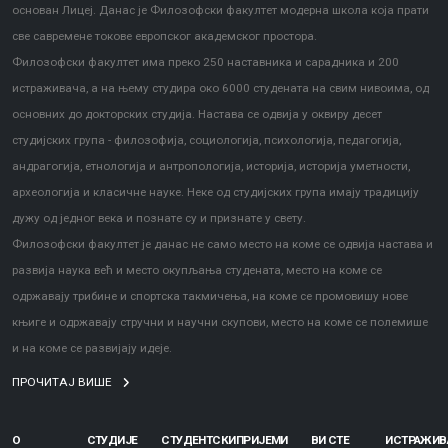
основан Лицеј. Данас је Филозофски факултет модерна школа која прати
све савремене токове европског академског простора.
Филозофски факултет има преко 250 наставника и сарадника и 200
истраживача, а на њему студира око 6000 студената на свим нивоима, од
основних до докторских студија. Настава се одвија у оквиру десет
студијских група - филозофија, социологија, психологија, педагогија,
андрагогија, етнологија и антропологија, историја, историја уметности,
археологија и класичне науке. Неке од студијских група имају традицију
дужу од једног века и познате су и признате у свету.
Филозофски факултет је данас не само место на коме се одвија настава и
развија наука већ и место окупљања студената, место на коме се
одржавају трибине и спортска такмичења, на коме се промовишу нове
књиге и одржавају стручни и научни скупови, место на коме се полемише
и на коме се развијају идеје.
ПРОЧИТАЈ ВИШЕ
О
СТУДИЈЕ
СТУДЕНТСКИ
ПРИЈЕМИ
ВИ СТЕ
ИСТРАЖИ