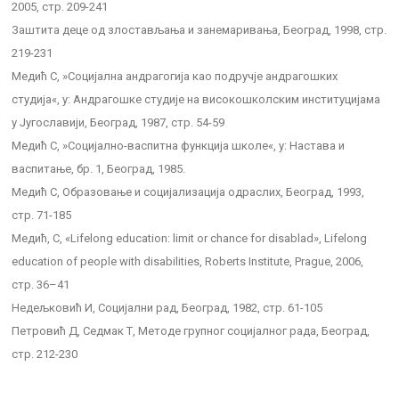
2005, стр. 209-241
Заштита деце од злостављања и занемаривања, Београд, 1998, стр.
219-231
Медић С, »Социјална андрагогија као подручје андрагошких
студија«, у: Андрагошке студије на високошколским институцијама
у Југославији, Београд, 1987, стр. 54-59
Медић С, »Социјално-васпитна функција школе«, у: Настава и
васпитање, бр. 1, Београд, 1985.
Медић С, Образовање и социјализација одраслих, Београд, 1993,
стр. 71-185
Медић, С, «Lifelong education: limit or chance for disablad», Lifelong
education of people with disabilities, Roberts Institute, Prague, 2006,
стр. 36–41
Недељковић И, Социјални рад, Београд, 1982, стр. 61-105
Петровић Д, Седмак Т, Методе групног социјалног рада, Београд,
стр. 212-230