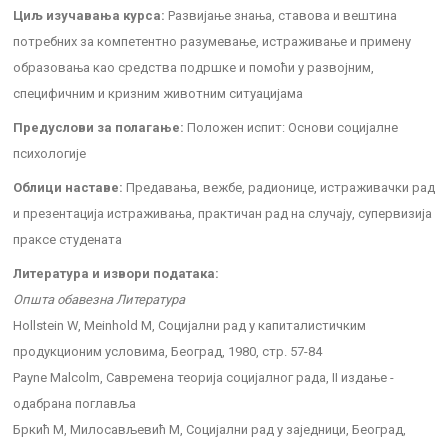
Циљ изучавања курса:
Развијање знања, ставова и вештина
потребних за компетентно разумевање, истраживање и примену
образовања као средства подршке и помоћи у развојним,
специфичним и кризним животним ситуацијама
Предуслови за полагање:
Положен испит: Основи социјалне
психологије
Облици наставе:
Предавања, вежбе, радионице, истраживачки рад
и презентација истраживања, практичан рад на случају, супервизија
праксе студената
Литература и извори података:
Општа обавезна Литература
Hollstein W, Meinhold M, Социјални рад у капиталистичким
продукционим условима, Београд, 1980, стр. 57-84
Payne Malcolm, Савремена теорија социјалног рада, II издање -
одабрана поглавља
Бркић М, Милосављевић М, Социјални рад у заједници, Београд,