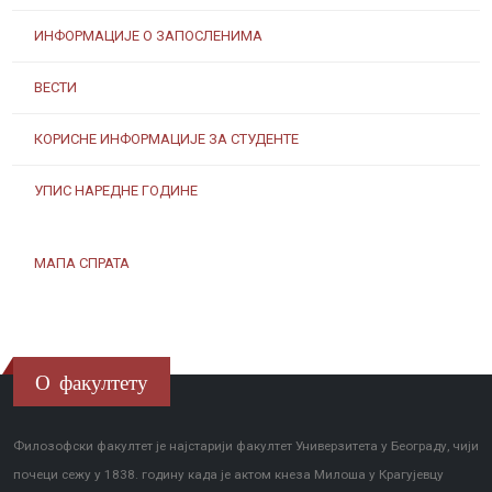
ИНФОРМАЦИЈЕ О ЗАПОСЛЕНИМА
ВЕСТИ
КОРИСНЕ ИНФОРМАЦИЈЕ ЗА СТУДЕНТЕ
УПИС НАРЕДНЕ ГОДИНЕ
МАПА СПРАТА
О факултету
Филозофски факултет је најстарији факултет Универзитета у Београду, чији
почеци сежу у 1838. годину када је актом кнеза Милоша у Крагујевцу