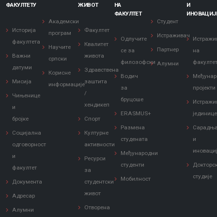
ФАКУЛТЕТУ
ЖИВОТ
НА
И
ФАКУЛТЕТ
ИНОВАЦИЈ
Академски
Студент
Историја
Факултет
програм
Истраживач
Одлучите
Истражи
факултета
Квалитет
Научите
Партнер
се за
на
Важни
живота
српски
филозофски
факулте
Алумни
датуми
Здравствена
Корисне
Водич
Међунар
Мисија
заштита
информације
за
пројекти
/
Чињенице
бруцоше
Истражи
хендикеп
и
ERASMUS+
јединиц
бројке
Спорт
Размена
Сарадњ
Социјална
Културне
студената
и
одговорност
активности
иноваци
Међународни
и
Ресурси
студенти
Докторс
факултет
за
студије
Мобилност
Документа
студентски
живот
Адресар
Отворена
Алумни