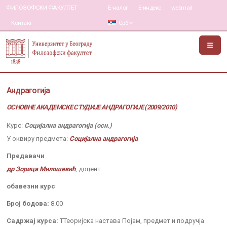
ФИЛОЗОФСКИ ФАКУЛТЕТ
Е-налог
Е-индекс
webmail
Контакт
Срб
Андрагогија
ОСНОВНЕ АКАДЕМСКЕ СТУДИЈЕ АНДРАГОГИЈЕ (2009/2010)
Курс:
Социјална андрагогија (осн.)
У оквиру предмета:
Социјална андрагогија
Предавачи
др Зорица Милошевић
, доцент
обавезни курс
Број бодова:
8.00
Садржај курса:
ТТеоријска настава Појам, предмет и подручја