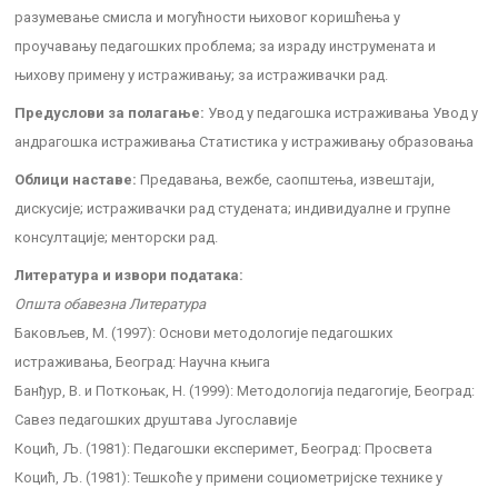
разумевање смисла и могућности њиховог коришћења у
проучавању педагошких проблема; за израду инструмената и
њихову примену у истраживању; за истраживачки рад.
Предуслови за полагање:
Увод у педагошка истраживања Увод у
андрагошка истраживања Статистика у истраживању образовања
Облици наставе:
Предавања, вежбе, саопштења, извештаји,
дискусије; истраживачки рад студената; индивидуалне и групне
консултације; менторски рад.
Литература и извори података:
Општа обавезна Литература
Баковљев, М. (1997): Основи методологије педагошких
истраживања, Београд: Научна књига
Банђур, В. и Поткоњак, Н. (1999): Методологија педагогије, Београд:
Савез педагошких друштава Југославије
Коцић, Љ. (1981): Педагошки експеримет, Београд: Просвета
Коцић, Љ. (1981): Тешкоће у примени социометријске технике у