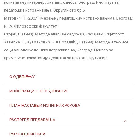
испитивању интерперсоналних односа, Београд: Институт за
педагошка истраживања, Округли сто бр.6
Матовић, Н. (2007): Мерење у педагошким истраживањима, Београд:
ИПА, Филозофски факултет
Стојак, Р. (1990): Метода анализе садржаја, Сарајево: Свјетлост
Хавелка, Н., Кузмановић, Б. и Попадић, Д. (1998): Методе и технике
социјалнопсихолошких истраживања, Београд: Центар за
примењену психологију Друштва за психологију Србије
О ОДЕЉЕЊУ
ИНФОРМАЦИЈЕ О СТУДИРАЊУ
ПЛАН НАСТАВЕ И ИСПИТНИХ РОКОВА
РАСПОРЕД ПРЕДАВАЊА
РАСПОРЕД ИСПИТА