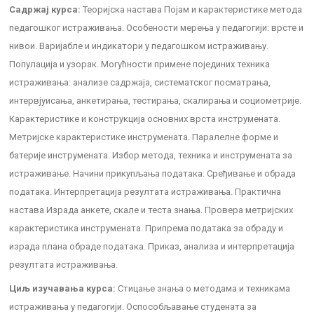
Садржај курса:
Теоријска настава Појам и карактеристике метода
педагошког истраживања. Особености мерења у педагогији: врсте и
нивои. Варијабле и индикатори у педагошком истраживању.
Популација и узорак. Могућности примене појединих техника
истраживања: анализе садржаја, систематског посматрања,
интервјуисања, анкетирања, тестирања, скалирања и социометрије.
Карактеристике и конструкција основних врста инструмената.
Метријске карактеристике инструмената. Паралелне форме и
батерије инструмената. Избор метода, техника и инструмената за
истраживање. Начини прикупљања података. Сређивање и обрада
података. Интерпретација резултата истраживања. Практична
настава Израда анкете, скале и теста знања. Провера метријских
карактеристика инструмената. Припрема података за обраду и
израда плана обраде података. Приказ, анализа и интерпретација
резултата истраживања.
Циљ изучавања курса:
Стицање знања о методама и техникама
истраживања у педагогији. Оспособљавање студената за