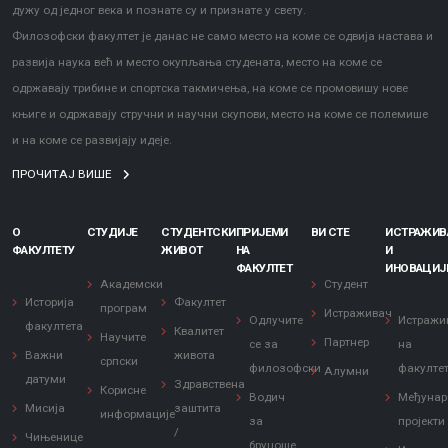
дужу од једног века и познате су и признате у свету.
Филозофски факултет је данас не само место на коме се одвија настава и
развија наука већ и место окупљања студената, место на коме се
одржавају трибине и спортска такмичења, на коме се промовишу нове
књиге и одржавају стручни и научни скупови, место на коме се полемише
и на коме се развијају идеје.
ПРОЧИТАЈ ВИШЕ
О
СТУДИЈЕ
СТУДЕНТСКИ
ПРИЈЕМИ
ВИ СТЕ
ИСТРАЖИ
ФАКУЛТЕТУ
ЖИВОТ
НА
И
ФАКУЛТЕТ
ИНОВАЦИЈ
Академски
Студент
Историја
Факултет
програм
Истраживач
Одлучите
Истражи
факултета
Квалитет
Научите
Партнер
се за
на
Важни
живота
српски
филозофски
факулте
Алумни
датуми
Здравствена
Корисне
Водич
Међунар
Мисија
заштита
информације
за
пројекти
/
Чињенице
бруцоше