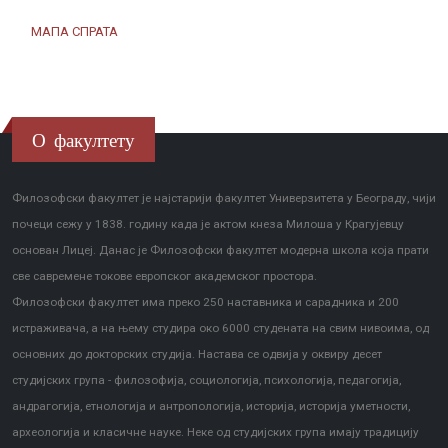
МАПА СПРАТА
О факултету
Филозофски факултет је најстарији факултет Универзитета у Београду, чији
почеци сежу у 1838. годину када је актом кнеза Милоша у Крагујевцу
основан Лицеј. Данас је Филозофски факултет модерна школа која прати
све савремене токове европског академског простора.
Филозофски факултет има преко 250 наставника и сарадника и 200
истраживача, а на њему студира око 6000 студената на свим нивоима, од
основних до докторских студија. Настава се одвија у оквиру десет
студијских група - филозофија, социологија, психологија, педагогија,
андрагогија, етнологија и антропологија, историја, историја уметности,
археологија и класичне науке. Неке од студијских група имају традицију