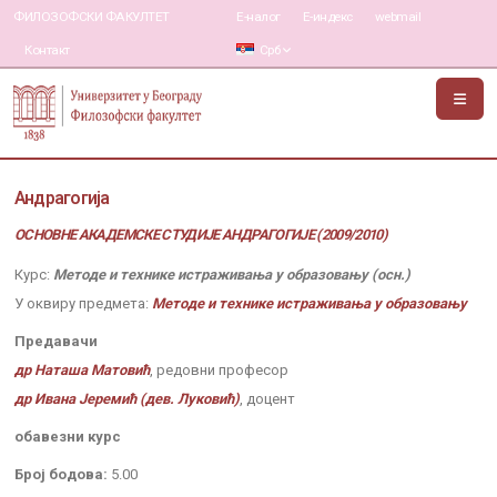
ФИЛОЗОФСКИ ФАКУЛТЕТ
Е-налог
Е-индекс
webmail
Контакт
Срб
Андрагогија
ОСНОВНЕ АКАДЕМСКЕ СТУДИЈЕ АНДРАГОГИЈЕ (2009/2010)
Курс:
Методе и технике истраживања у образовању (осн.)
У оквиру предмета:
Методе и технике истраживања у образовању
Предавачи
др Наташа Матовић
, редовни професор
др Ивана Јеремић (дев. Луковић)
, доцент
обавезни курс
Број бодова:
5.00