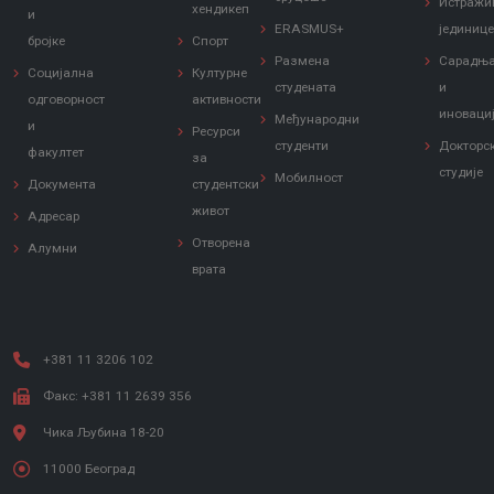
Истражи
хендикеп
и
ERASMUS+
јединиц
бројке
Спорт
Размена
Сарадњ
Социјална
Културне
студената
и
одговорност
активности
иноваци
Међународни
и
Ресурси
студенти
Докторс
факултет
за
студије
Мобилност
Документа
студентски
живот
Адресар
Отворена
Алумни
врата
+381 11 3206 102
Факс: +381 11 2639 356
Чика Љубина 18-20
11000 Београд