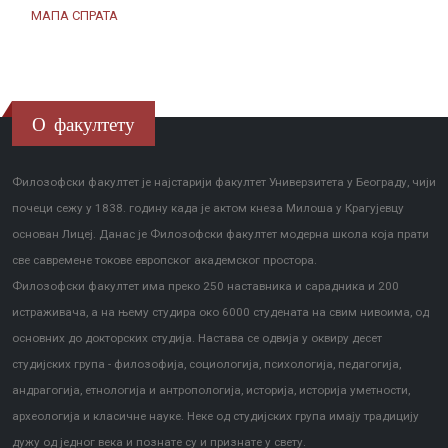
МАПА СПРАТА
О факултету
Филозофски факултет је најстарији факултет Универзитета у Београду, чији
почеци сежу у 1838. годину када је актом кнеза Милоша у Крагујевцу
основан Лицеј. Данас је Филозофски факултет модерна школа која прати
све савремене токове европског академског простора.
Филозофски факултет има преко 250 наставника и сарадника и 200
истраживача, а на њему студира око 6000 студената на свим нивоима, од
основних до докторских студија. Настава се одвија у оквиру десет
студијских група - филозофија, социологија, психологија, педагогија,
андрагогија, етнологија и антропологија, историја, историја уметности,
археологија и класичне науке. Неке од студијских група имају традицију
дужу од једног века и познате су и признате у свету.