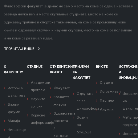
Филозофски факултет је данас не само место на коме се одвија настава и
развија наука већ и место окупљања студената, место на коме се
одржавају трибине и спортска такмичења, на коме се промовишу нове
књиге и одржавају стручни и научни скупови, место на коме се полемише
и на коме се развијају идеје.
ПРОЧИТАЈ ВИШЕ
О
СТУДИЈЕ
СТУДЕНТСКИ
ПРИЈЕМИ
ВИ СТЕ
ИСТРАЖИ
ФАКУЛТЕТУ
ЖИВОТ
НА
И
ФАКУЛТЕТ
ИНОВАЦИЈ
Академски
Студент
Историја
Факултет
програм
Истраживач
Одлучите
Истражи
факултета
Квалитет
Научите
Партнер
се за
на
Важни
живота
српски
филозофски
факулте
Алумни
датуми
Здравствена
Корисне
Водич
Међунар
Мисија
заштита
информације
за
пројекти
/
Чињенице
бруцоше
Истражи
хендикеп
и