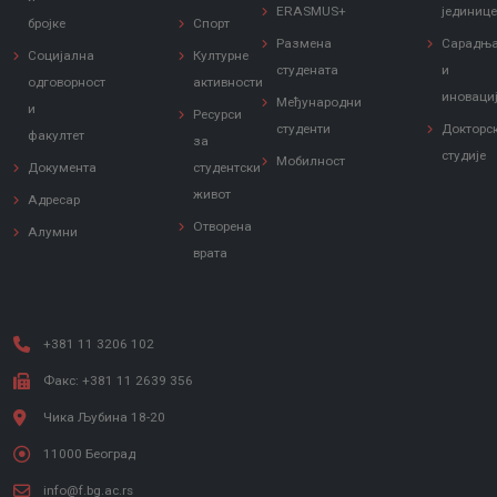
ERASMUS+
јединиц
бројке
Спорт
Размена
Сарадњ
Социјална
Културне
студената
и
одговорност
активности
иноваци
Међународни
и
Ресурси
студенти
Докторс
факултет
за
студије
Мобилност
Документа
студентски
живот
Адресар
Отворена
Алумни
врата
+381 11 3206 102
Факс: +381 11 2639 356
Чика Љубина 18-20
11000 Београд
info@f.bg.ac.rs