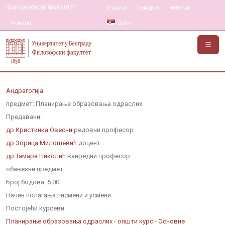
ФИЛОЗОФСКИ ФАКУЛТЕТ
Е-налог
Е-индекс
webmail
Контакт
Срб
Андрагогија
предмет: Планирање образовања одраслих
Предавачи:
др Кристинка Овесни
редовни професор
др Зорица Милошевић
доцент
др Тамара Николић
ванредни професор
обавезни предмет
Број бодова:
5.00
Начин полагања:
писмени и усмени
Постојећи курсеви:
Планирање образовања одраслих - општи курс - Основне