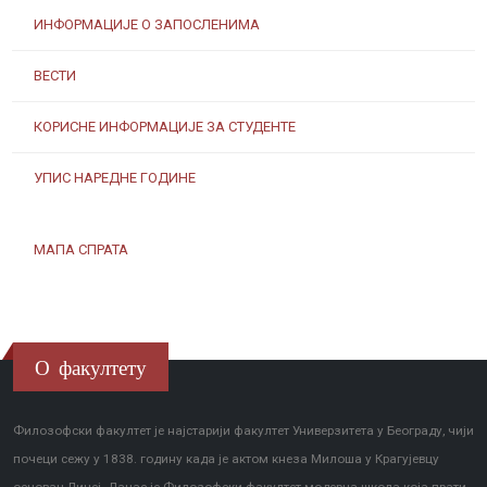
ИНФОРМАЦИЈЕ О ЗАПОСЛЕНИМА
ВЕСТИ
КОРИСНЕ ИНФОРМАЦИЈЕ ЗА СТУДЕНТЕ
УПИС НАРЕДНЕ ГОДИНЕ
МАПА СПРАТА
О факултету
Филозофски факултет је најстарији факултет Универзитета у Београду, чији
почеци сежу у 1838. годину када је актом кнеза Милоша у Крагујевцу