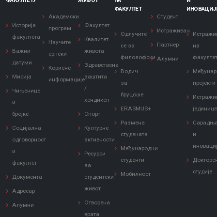
ФАКУЛТЕТУ
ЖИВОТ
НА
И
ФАКУЛТЕТ
ИНОВАЦИЈ
Академски
Студент
Историја
Факултет
програм
Истраживач
Одлучите
Истражи
факултета
Квалитет
Научите
Партнер
се за
на
Важни
живота
српски
филозофски
факулте
Алумни
датуми
Здравствена
Корисне
Водич
Међунар
Мисија
заштита
информације
за
пројекти
/
Чињенице
бруцоше
Истражи
хендикеп
и
ERASMUS+
јединиц
бројке
Спорт
Размена
Сарадњ
Социјална
Културне
студената
и
одговорност
активности
иноваци
Међународни
и
Ресурси
студенти
Докторс
факултет
за
студије
Мобилност
Документа
студентски
живот
Адресар
Отворена
Алумни
врата