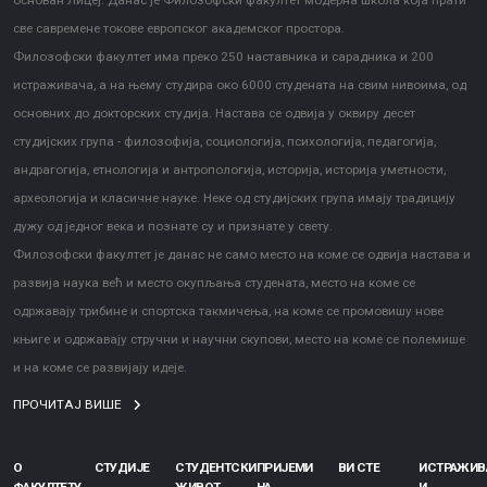
основан Лицеј. Данас је Филозофски факултет модерна школа која прати
све савремене токове европског академског простора.
Филозофски факултет има преко 250 наставника и сарадника и 200
истраживача, а на њему студира око 6000 студената на свим нивоима, од
основних до докторских студија. Настава се одвија у оквиру десет
студијских група - филозофија, социологија, психологија, педагогија,
андрагогија, етнологија и антропологија, историја, историја уметности,
археологија и класичне науке. Неке од студијских група имају традицију
дужу од једног века и познате су и признате у свету.
Филозофски факултет је данас не само место на коме се одвија настава и
развија наука већ и место окупљања студената, место на коме се
одржавају трибине и спортска такмичења, на коме се промовишу нове
књиге и одржавају стручни и научни скупови, место на коме се полемише
и на коме се развијају идеје.
ПРОЧИТАЈ ВИШЕ
О
СТУДИЈЕ
СТУДЕНТСКИ
ПРИЈЕМИ
ВИ СТЕ
ИСТРАЖИ