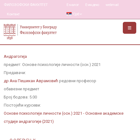
ФИЛОЗОФСКИ ФАКУЛТЕТ
Е-налог
Е-индекс
webmail
Контакт
Срб
Андрагогија
предмет: Основе психологије личности (осн.) 2021
Предавачи:
др Ана Пешикан Аврамовић
редовни професор
обавезни предмет
Број бодова:
5.00
Постојећи курсеви:
Основе психологије личности (осн.) 2021 - Основне академске
студије андрагогије (2021)