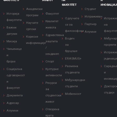
ФАКУЛТЕТУ
ЖИВОТ
НА
И
ФАКУЛТЕТ
ИНОВАЦИЈ
Академски
Студент
Историја
Факултет
програм
Истраживач
Одлучите
Истражи
факултета
Квалитет
Научите
Партнер
се за
на
Важни
живота
српски
филозофски
факулте
Алумни
датуми
Здравствена
Корисне
Водич
Међунар
Мисија
заштита
информације
за
пројекти
/
Чињенице
бруцоше
Истражи
хендикеп
и
ERASMUS+
јединиц
бројке
Спорт
Размена
Сарадњ
Социјална
Културне
студената
и
одговорност
активности
иноваци
Међународни
и
Ресурси
студенти
Докторс
факултет
за
студије
Мобилност
Документа
студентски
живот
Адресар
Отворена
Алумни
врата