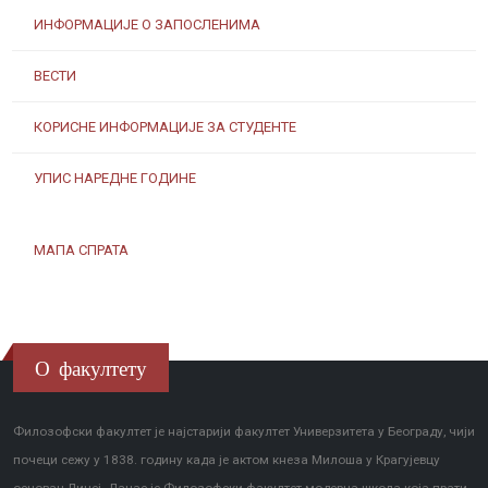
ИНФОРМАЦИЈЕ О ЗАПОСЛЕНИМА
ВЕСТИ
КОРИСНЕ ИНФОРМАЦИЈЕ ЗА СТУДЕНТЕ
УПИС НАРЕДНЕ ГОДИНЕ
МАПА СПРАТА
О факултету
Филозофски факултет је најстарији факултет Универзитета у Београду, чији
почеци сежу у 1838. годину када је актом кнеза Милоша у Крагујевцу