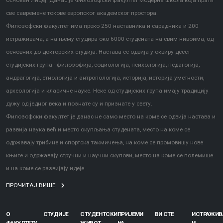
основан Лицеј. Данас је Филозофски факултет модерна школа која прати
све савремене токове европског академског простора.
Филозофски факултет има преко 250 наставника и сарадника и 200
истраживача, а на њему студира око 6000 студената на свим нивоима, од
основних до докторских студија. Настава се одвија у оквиру десет
студијских група - филозофија, социологија, психологија, педагогија,
андрагогија, етнологија и антропологија, историја, историја уметности,
археологија и класичне науке. Неке од студијских група имају традицију
дужу од једног века и познате су и признате у свету.
Филозофски факултет је данас не само место на коме се одвија настава и
развија наука већ и место окупљања студената, место на коме се
одржавају трибине и спортска такмичења, на коме се промовишу нове
књиге и одржавају стручни и научни скупови, место на коме се полемише
и на коме се развијају идеје.
ПРОЧИТАЈ ВИШЕ
О
СТУДИЈЕ
СТУДЕНТСКИ
ПРИЈЕМИ
ВИ СТЕ
ИСТРАЖИ