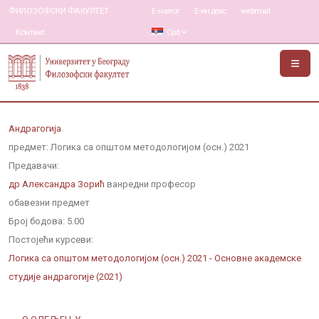
ФИЛОЗОФСКИ ФАКУЛТЕТ
Е-налог
Е-индекс
webmail
Контакт
Срб
Андрагогија
предмет: Логика са општом методологијом (осн.) 2021
Предавачи:
др Александра Зорић
ванредни професор
обавезни предмет
Број бодова:
5.00
Постојећи курсеви:
Логика са општом методологијом (осн.) 2021 - Основне академске
студије андрагогије (2021)