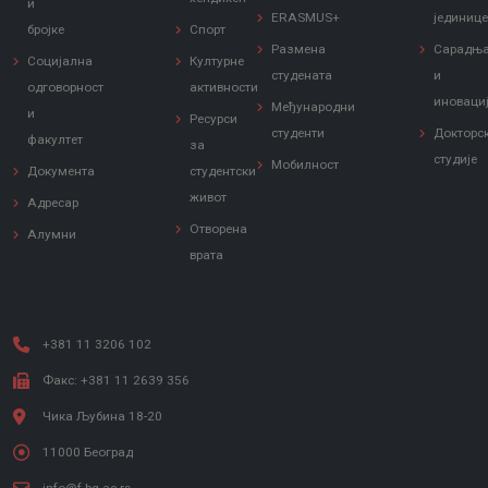
и
ERASMUS+
јединиц
бројке
Спорт
Размена
Сарадњ
Социјална
Културне
студената
и
одговорност
активности
иноваци
Међународни
и
Ресурси
студенти
Докторс
факултет
за
студије
Мобилност
Документа
студентски
живот
Адресар
Отворена
Алумни
врата
+381 11 3206 102
Факс: +381 11 2639 356
Чика Љубина 18-20
11000 Београд