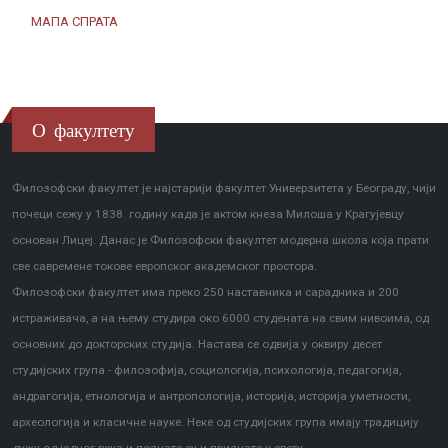
МАПА СПРАТА
О факултету
Филозофски факултет је најстарији факултет Универзитета у Београду, чији
почеци сежу у 1838. годину када је актом кнеза Милоша у Крагујевцу
основан Лицеј. Данас је Филозофски факултет модерна школа која прати
све савремене токове европског академског простора.
Филозофски факултет има преко 250 наставника и сарадника и 200
истраживача, а на њему студира око 6000 студената на свим нивоима, од
основних до докторских студија. Настава се одвија у оквиру десет
студијских група - филозофија, социологија, психологија, педагогија,
андрагогија, етнологија и антропологија, историја, историја уметности,
археологија и класичне науке. Неке од студијских група имају традицију