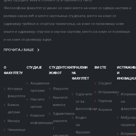
дужу од једног века и познате су и признате у свету.
Филозофски факултет је данас не само место на коме се одвија настава и
развија наука већ и место окупљања студената, место на коме се
одржавају трибине и спортска такмичења, на коме се промовишу нове
књиге и одржавају стручни и научни скупови, место на коме се полемише
и на коме се развијају идеје.
ПРОЧИТАЈ ВИШЕ
О
СТУДИЈЕ
СТУДЕНТСКИ
ПРИЈЕМИ
ВИ СТЕ
ИСТРАЖИ
ФАКУЛТЕТУ
ЖИВОТ
НА
И
ФАКУЛТЕТ
ИНОВАЦИЈ
Академски
Студент
Историја
Факултет
програм
Истраживач
Одлучите
Истражи
факултета
Квалитет
Научите
Партнер
се за
на
Важни
живота
српски
филозофски
факулте
Алумни
датуми
Здравствена
Корисне
Водич
Међунар
Мисија
заштита
информације
за
пројекти
/
Чињенице
бруцоше
Истражи
хендикеп