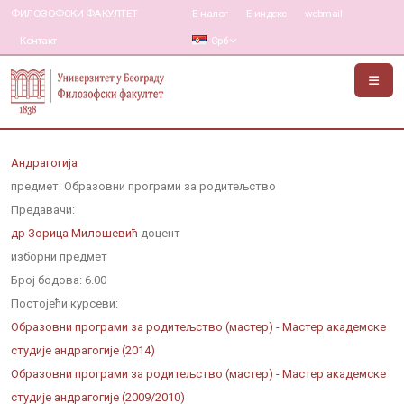
ФИЛОЗОФСКИ ФАКУЛТЕТ
Е-налог
Е-индекс
webmail
Контакт
Срб
Андрагогија
предмет: Образовни програми за родитељство
Предавачи:
др Зорица Милошевић
доцент
изборни предмет
Број бодова:
6.00
Постојећи курсеви:
Образовни програми за родитељство (мастер) - Мастер академске
студије андрагогије (2014)
Образовни програми за родитељство (мастер) - Мастер академске
студије андрагогије (2009/2010)