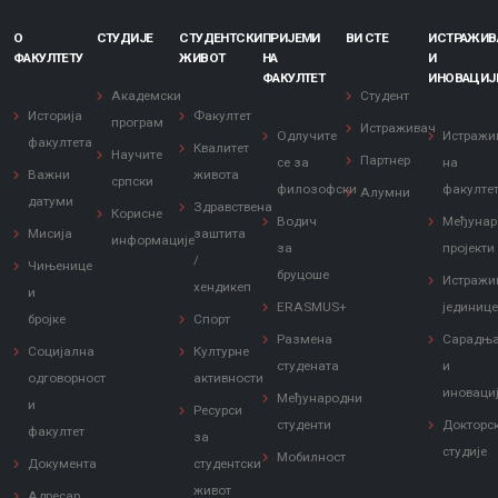
О
СТУДИЈЕ
СТУДЕНТСКИ
ПРИЈЕМИ
ВИ СТЕ
ИСТРАЖИ
ФАКУЛТЕТУ
ЖИВОТ
НА
И
ФАКУЛТЕТ
ИНОВАЦИЈ
Академски
Студент
Историја
Факултет
програм
Истраживач
Одлучите
Истражи
факултета
Квалитет
Научите
Партнер
се за
на
Важни
живота
српски
филозофски
факулте
Алумни
датуми
Здравствена
Корисне
Водич
Међунар
Мисија
заштита
информације
за
пројекти
/
Чињенице
бруцоше
Истражи
хендикеп
и
ERASMUS+
јединиц
бројке
Спорт
Размена
Сарадњ
Социјална
Културне
студената
и
одговорност
активности
иноваци
Међународни
и
Ресурси
студенти
Докторс
факултет
за
студије
Мобилност
Документа
студентски
живот
Адресар