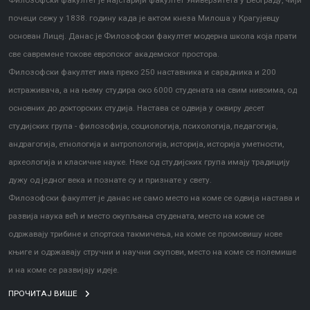
Филозофски факултет је најстарији факултет Универзитета у Београду, чији
почеци сежу у 1838. годину када је актом кнеза Милоша у Крагујевцу
основан Лицеј. Данас је Филозофски факултет модерна школа која прати
све савремене токове европског академског простора.
Филозофски факултет има преко 250 наставника и сарадника и 200
истраживача, а на њему студира око 6000 студената на свим нивоима, од
основних до докторских студија. Настава се одвија у оквиру десет
студијских група - филозофија, социологија, психологија, педагогија,
андрагогија, етнологија и антропологија, историја, историја уметности,
археологија и класичне науке. Неке од студијских група имају традицију
дужу од једног века и познате су и признате у свету.
Филозофски факултет је данас не само место на коме се одвија настава и
развија наука већ и место окупљања студената, место на коме се
одржавају трибине и спортска такмичења, на коме се промовишу нове
књиге и одржавају стручни и научни скупови, место на коме се полемише
и на коме се развијају идеје.
ПРОЧИТАЈ ВИШЕ