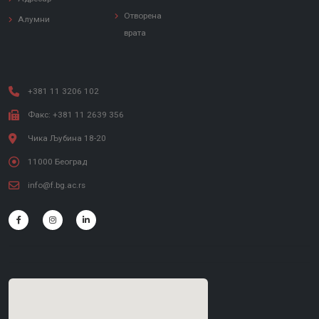
Отворена
Алумни
врата
+381 11 3206 102
Факс: +381 11 2639 356
Чика Љубина 18-20
11000 Београд
info@f.bg.ac.rs