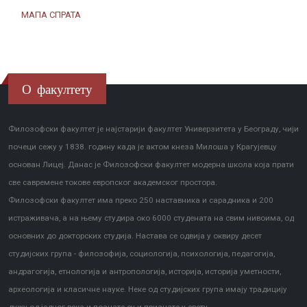
МАПА СПРАТА
О факултету
Филозофски факултет је најстарији факултет Универзитета у Београду, чији
почеци сежу у 1838. годину када је актом кнеза Милоша у Крагујевцу
основан Лицеј. Данас је Филозофски факултет модерна школа која прати
све савремене токове европског академског простора.
Филозофски факултет има преко 250 наставника и сарадника и 200
истраживача, а на њему студира око 6000 студената на свим нивоима, од
основних до докторских студија. Настава се одвија у оквиру десет
студијских група - филозофија, социологија, психологија, педагогија,
андрагогија, етнологија и антропологија, историја, историја уметности,
археологија и класичне науке. Неке од студијских група имају традицију