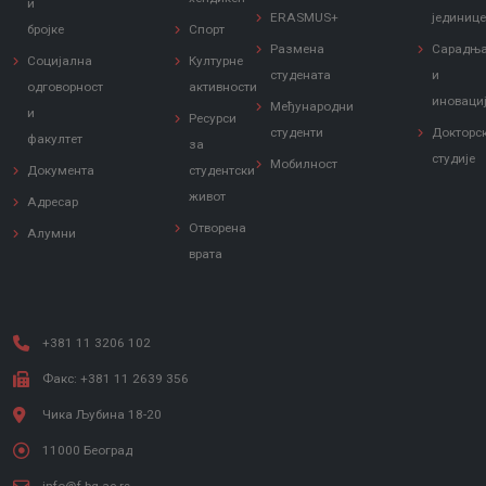
и
ERASMUS+
јединиц
бројке
Спорт
Размена
Сарадњ
Социјална
Културне
студената
и
одговорност
активности
иноваци
Међународни
и
Ресурси
студенти
Докторс
факултет
за
студије
Мобилност
Документа
студентски
живот
Адресар
Отворена
Алумни
врата
+381 11 3206 102
Факс: +381 11 2639 356
Чика Љубина 18-20
11000 Београд