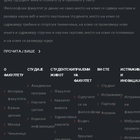
дужу од једног века и познате су и признате у свету.
Филозофски факултет је данас не само место на коме се одвија настава и
развија наука већ и место окупљања студената, место на коме се
одржавају трибине и спортска такмичења, на коме се промовишу нове
књиге и одржавају стручни и научни скупови, место на коме се полемише
и на коме се развијају идеје.
ПРОЧИТАЈ ВИШЕ
О
СТУДИЈЕ
СТУДЕНТСКИ
ПРИЈЕМИ
ВИ СТЕ
ИСТРАЖИ
ФАКУЛТЕТУ
ЖИВОТ
НА
И
ФАКУЛТЕТ
ИНОВАЦИЈ
Академски
Студент
Историја
Факултет
програм
Истраживач
Одлучите
Истражи
факултета
Квалитет
Научите
Партнер
се за
на
Важни
живота
српски
филозофски
факулте
Алумни
датуми
Здравствена
Корисне
Водич
Међунар
Мисија
заштита
информације
за
пројекти
/
Чињенице
бруцоше
Истражи
хендикеп