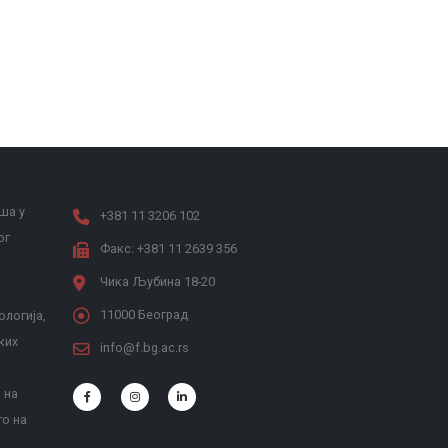
ша у
+381 11 3206 102
ог
Факс: +381 11 2639 356
Чика Љубина 18-20
11000 Београд
ологија,
ких
info@f.bg.ac.rs
 на
то на