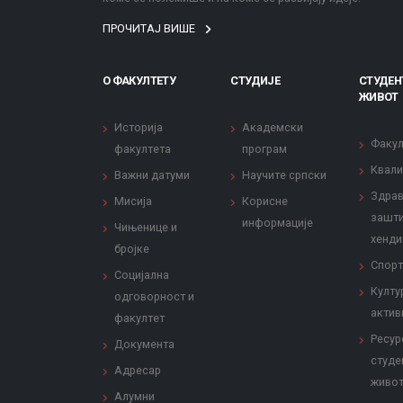
ПРОЧИТАЈ ВИШЕ
О ФАКУЛТЕТУ
СТУДИЈЕ
СТУДЕН
ЖИВОТ
Историја
Академски
Факул
факултета
програм
Квали
Важни датуми
Научите српски
Здрав
Мисија
Корисне
зашти
информације
Чињенице и
хенди
бројке
Спорт
Социјална
Култу
одговорност и
актив
факултет
Ресур
Документа
студе
Адресар
живо
Алумни