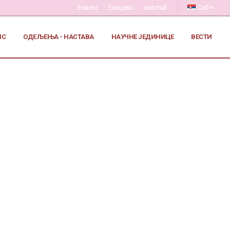
Е-налог
Е-индекс
webmail
Срб
ИС
ОДЕЉЕЊА - НАСТАВА
НАУЧНЕ ЈЕДИНИЦЕ
ВЕСТИ