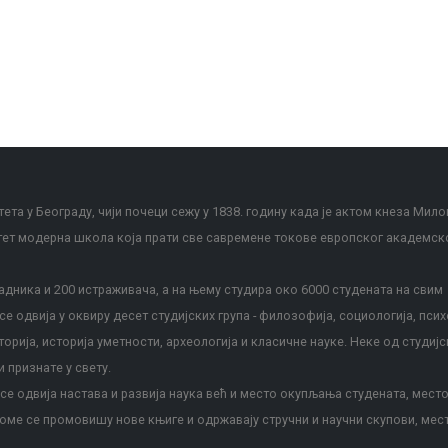
ета у Београду, чији почеци сежу у 1838. годину када је актом кнеза Мило
тет модерна школа која прати све савремене токове европског академск
дника и 200 истраживача, а на њему студира око 6000 студената на свим
е одвија у оквиру десет студијских група - филозофија, социологија, псих
сторија, историја уметности, археологија и класичне науке. Неке од студијс
и признате у свету.
е одвија настава и развија наука већ и место окупљања студената, место
оме се промовишу нове књиге и одржавају стручни и научни скупови, мес