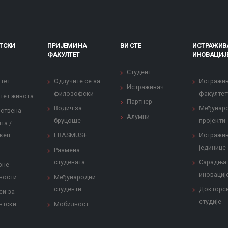
ТСКИ
ПРИЈЕМИ НА
ВИ СТЕ
ИСТРАЖИВ
ФАКУЛТЕТ
ИНОВАЦИЈ
Студент
тет
Одлучите се за
Истражи
Истраживач
филозофски
факултет
тет живота
Партнер
Водич за
Међунар
ствена
Алумни
бруцоше
пројекти
та /
кеп
ERASMUS+
Истражи
јединице
Размена
студената
Сарадња
рне
иновациј
ности
Међународни
студенти
Докторс
си за
студије
нтски
Мобилност
т