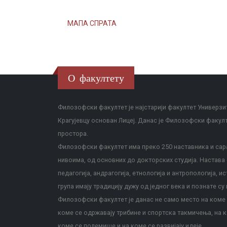
МАПА СПРАТА
О факултету
Филозофски факултет је најстарији факултет Универзит
Крагујевцу основан Лицеј. Данас је Филозофски факул
простора.
Филозофски факултет има преко 250 наставника и сара
нивоима, од основних до докторских студија. Настава с
педагогија, андрагогија, етнологија и антропологија, и
група имају традицију дужу од једног века и познате су 
Филозофски факултет је данас не само место на коме с
коме се одржавају трибине и спортска такмичења, на к
коме се полемише и на коме се развијају идеје.