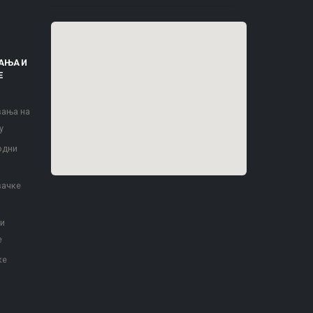
АЊА И
Е
вања на
у
одни
вачке
 и
е
ке