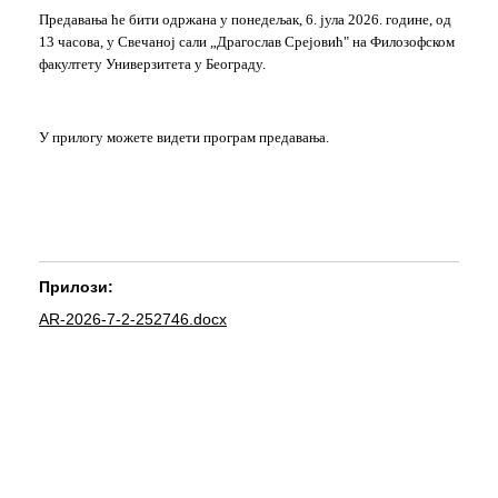
Предавања ће бити одржана у понедељак, 6. јула 2026. године, од
13 часова, у Свечаној сали „Драгослав Срејовић" на Филозофском
факултету Универзитета у Београду.
У прилогу можете видети програм предавања.
Прилози:
AR-2026-7-2-252746.docx