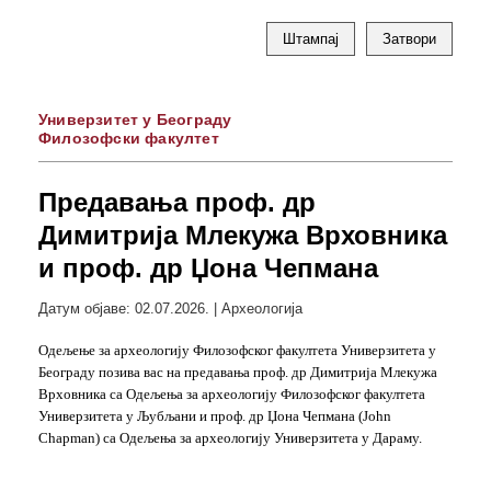
Штампај
Затвори
Универзитет у Београду
Филозофски факултет
Предавања проф. др
Димитрија Млекужа Врховника
и проф. др Џона Чепмана
Датум објаве: 02.07.2026. | Археологија
Одељење за археологију Филозофског факултета Универзитета у
Београду позива вас на предавања проф. др Димитрија Млекужа
Врховника са Одељења за археологију Филозофског факултета
Универзитета у Љубљани и проф. др Џона Чепмана (John
Chapman) са Одељења за археологију Универзитета у Дараму.