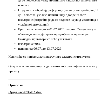
да се поднесе на увид уплатница о надокнади за полагање
испита).
Студенти се обраћају референту (шалтерска служба) од 11
до 14 часова, уколико испити нису одобрени због
школарине (потребно је да се поднесе на увид уплатница о
уплаћеној школарини).
Приговори се подносе 01.07.2026. године. Студенти су у
обавези да поштују време предвиђено за приговоре.
Накнадни приговори се неће уважавати.
школарина: 60%.
испити: од 06.07. до 13.07.2026.
Испити ће се пријављивати искључиво електронским путем.
Одлука о испитном року са детаљним информацијама налази се у
прилогу.
Прилози:
Oprijava-2026-07.doc