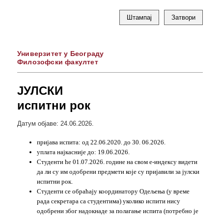
Штампај
Затвори
Универзитет у Београду
Филозофски факултет
ЈУЛСКИ
испитни рок
Датум објаве: 24.06.2026.
пријава испита: од 22.06.2020. до 30. 06.2026.
уплата најкасније до: 19.06.2026.
Студенти ће 01.07.2026. године на свом е-индексу видети
да ли су им одобрени предмети које су пријавили за јулски
испитни рок.
Студенти се обраћају координатору Одељења (у време
рада секретара са студентима) уколико испити нису
одобрени због надокнаде за полагање испита (потребно је