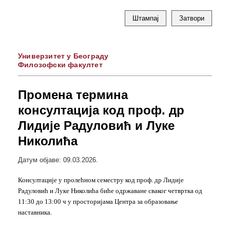
Штампај
Затвори
Универзитет у Београду
Филозофски факултет
Промена термина
консултација код проф. др
Лидије Радуловић и Луке
Николића
Датум објаве: 09.03.2026.
Консултације у пролећном семестру код проф. др Лидије
Радуловић и Луке Николића биће одржаване сваког четвртка од
11:30 до 13:00 ч у просторијама Центра за образовање
наставника.