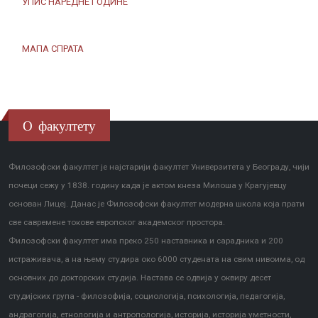
УПИС НАРЕДНЕ ГОДИНЕ
МАПА СПРАТА
О факултету
Филозофски факултет је најстарији факултет Универзитета у Београду, чији
почеци сежу у 1838. годину када је актом кнеза Милоша у Крагујевцу
основан Лицеј. Данас је Филозофски факултет модерна школа која прати
све савремене токове европског академског простора.
Филозофски факултет има преко 250 наставника и сарадника и 200
истраживача, а на њему студира око 6000 студената на свим нивоима, од
основних до докторских студија. Настава се одвија у оквиру десет
студијских група - филозофија, социологија, психологија, педагогија,
андрагогија, етнологија и антропологија, историја, историја уметности,