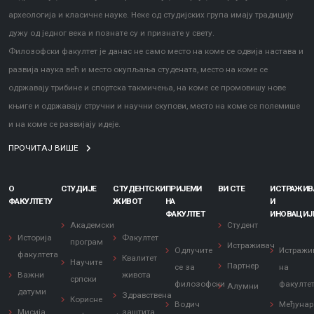
археологија и класичне науке. Неке од студијских група имају традицију
дужу од једног века и познате су и признате у свету.
Филозофски факултет је данас не само место на коме се одвија настава и
развија наука већ и место окупљања студената, место на коме се
одржавају трибине и спортска такмичења, на коме се промовишу нове
књиге и одржавају стручни и научни скупови, место на коме се полемише
и на коме се развијају идеје.
ПРОЧИТАЈ ВИШЕ
О
СТУДИЈЕ
СТУДЕНТСКИ
ПРИЈЕМИ
ВИ СТЕ
ИСТРАЖИ
ФАКУЛТЕТУ
ЖИВОТ
НА
И
ФАКУЛТЕТ
ИНОВАЦИЈ
Академски
Студент
Историја
Факултет
програм
Истраживач
Одлучите
Истражи
факултета
Квалитет
Научите
Партнер
се за
на
Важни
живота
српски
филозофски
факулте
Алумни
датуми
Здравствена
Корисне
Водич
Међунар
Мисија
заштита