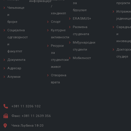
информације
за
пројекти
/
Чињенице
бруцоше
Истражи
хендикеп
и
ERASMUS+
јединиц
бројке
Спорт
Размена
Сарадњ
Социјална
Културне
студената
и
одговорност
активности
иноваци
Међународни
и
Ресурси
студенти
Докторс
факултет
за
студије
Мобилност
Документа
студентски
живот
Адресар
Отворена
Алумни
врата
+381 11 3206 102
Факс: +381 11 2639 356
Чика Љубина 18-20