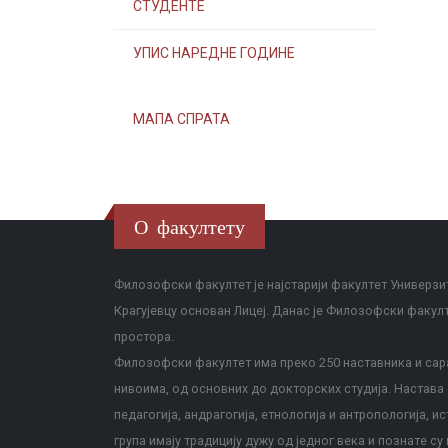
СТУДЕНТЕ
УПИС НАРЕДНЕ ГОДИНЕ
МАПА СПРАТА
О факултету
Филозофски факултет је најстарији факултет Универзит
Крагујевцу основан Лицеј. Данас је Филозофски факул
простора.
Филозофски факултет има преко 250 наставника и сара
нивоима, од основних до докторских студија. Настава с
педагогија, андрагогија, етнологија и антропологија, и
група имају традицију дужу од једног века и познате су 