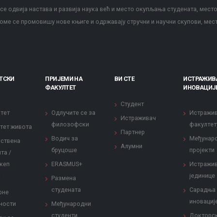
е одвија настава и развија наука већ и место окупљања студената, место
оме се промовишу нове књиге и одржавају стручни и научни скупови, мес
ТСКИ
ПРИЈЕМИ НА
ВИ СТЕ
ИСТРАЖИВ
ФАКУЛТЕТ
ИНОВАЦИЈ
Студент
тет
Одлучите се за
Истражи
Истраживач
филозофски
факултет
тет живота
Партнер
Водич за
Међунар
ствена
Алумни
бруцоше
пројекти
та /
кеп
ERASMUS+
Истражи
јединице
Размена
студената
Сарадња
рне
иновациј
ности
Међународни
студенти
Докторс