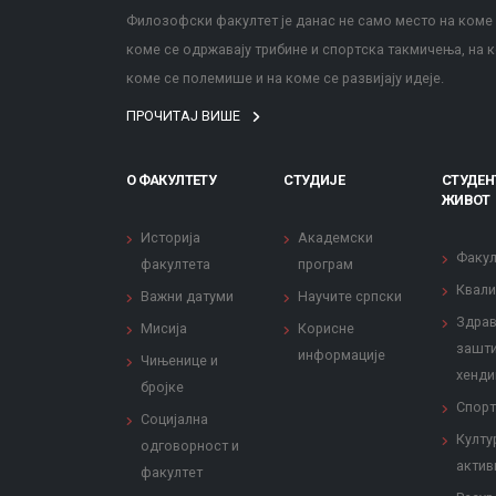
Филозофски факултет је данас не само место на коме с
коме се одржавају трибине и спортска такмичења, на к
коме се полемише и на коме се развијају идеје.
ПРОЧИТАЈ ВИШЕ
О ФАКУЛТЕТУ
СТУДИЈЕ
СТУДЕН
ЖИВОТ
Историја
Академски
Факул
факултета
програм
Квали
Важни датуми
Научите српски
Здрав
Мисија
Корисне
зашти
информације
Чињенице и
хенди
бројке
Спорт
Социјална
Култу
одговорност и
актив
факултет