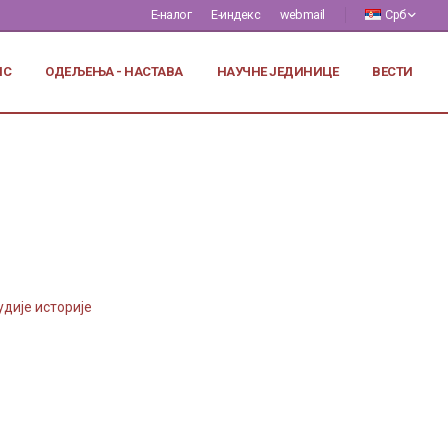
Е-налог
Е-индекс
webmail
Срб
ИС
ОДЕЉЕЊА - НАСТАВА
НАУЧНЕ ЈЕДИНИЦЕ
ВЕСТИ
ије историје