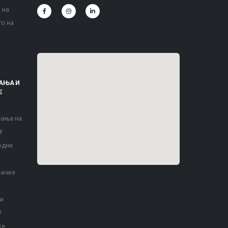
 на
то на
АЊА И
Е
вања на
у
одни
вачке
 и
е
ке