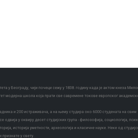
ета у Београду, чији почеци сежу у 1838. годину када је актом кнеза Мило
тет модерна школа која прати све савремене токове европског академск
дника и 200 истраживача, а на њему студира око 6000 студената на свим
е одвија у оквиру десет студијских група - филозофија, социологија, псих
сторија, историја уметности, археологија и класичне науке. Неке од студијс
и признате у свету.