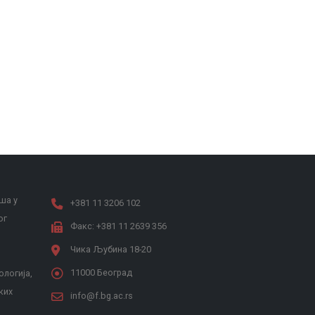
ша у
+381 11 3206 102
ог
Факс: +381 11 2639 356
Чика Љубина 18-20
11000 Београд
ологија,
ких
info@f.bg.ac.rs