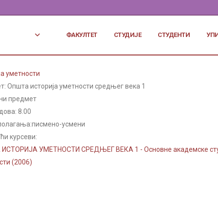
ФАКУЛТЕТ
СТУДИЈЕ
СТУДЕНТИ
УП
ја уметности
т: Општа историја уметности средњег века 1
ни предмет
дова:
8.00
полагања:
писмено-усмени
ћи курсеви:
ИСТОРИЈА УМЕТНОСТИ СРЕДЊЕГ ВЕКА 1 - Основне академске студ
сти (2006)