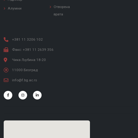
Отворена
Алумни
врата
+381 11 3206 102
Факс: +381 11 2639 356
Чика Љубина 18-20
11000 Београд
info@f.bg.ac.rs