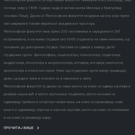
Филозофски факултет је најстарији факултет Универзитета у Београду, чији
почеци сежу у 1838. годину када је актом кнеза Милоша у Крагујевцу
основан Лицеј. Данас је Филозофски факултет модерна школа која прати
све савремене токове европског академског простора.
Филозофски факултет има преко 250 наставника и сарадника и 200
истраживача, а на њему студира око 6000 студената на свим нивоима, од
основних до докторских студија. Настава се одвија у оквиру десет
студијских група - филозофија, социологија, психологија, педагогија,
андрагогија, етнологија и антропологија, историја, историја уметности,
археологија и класичне науке. Неке од студијских група имају традицију
дужу од једног века и познате су и признате у свету.
Филозофски факултет је данас не само место на коме се одвија настава и
развија наука већ и место окупљања студената, место на коме се
одржавају трибине и спортска такмичења, на коме се промовишу нове
књиге и одржавају стручни и научни скупови, место на коме се полемише
и на коме се развијају идеје.
ПРОЧИТАЈ ВИШЕ