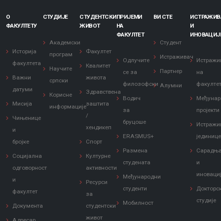
О
СТУДИЈЕ
СТУДЕНТСКИ
ПРИЈЕМИ
ВИ СТЕ
ИСТРАЖИ
ФАКУЛТЕТУ
ЖИВОТ
НА
И
ФАКУЛТЕТ
ИНОВАЦИЈ
Академски
Студент
Историја
Факултет
програм
Истраживач
Одлучите
Истражи
факултета
Квалитет
Научите
Партнер
се за
на
Важни
живота
српски
филозофски
факулте
Алумни
датуми
Здравствена
Корисне
Водич
Међунар
Мисија
заштита
информације
за
пројекти
/
Чињенице
бруцоше
Истражи
хендикеп
и
ERASMUS+
јединиц
бројке
Спорт
Размена
Сарадњ
Социјална
Културне
студената
и
одговорност
активности
иноваци
Међународни
и
Ресурси
студенти
Докторс
факултет
за
студије
Мобилност
Документа
студентски
живот
Адресар