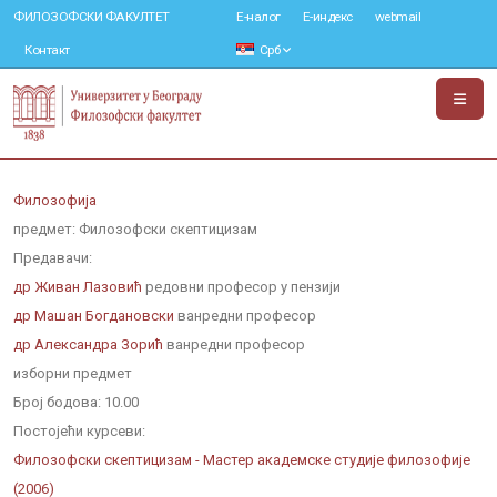
ФИЛОЗОФСКИ ФАКУЛТЕТ
Е-налог
Е-индекс
webmail
Контакт
Срб
Филозофија
предмет: Филозофски скептицизам
Предавачи:
др Живан Лазовић
редовни професор у пензији
др Машан Богдановски
ванредни професор
др Александра Зорић
ванредни професор
изборни предмет
Број бодова:
10.00
Постојећи курсеви:
Филозофски скептицизам - Мастер академске студије филозофије
(2006)