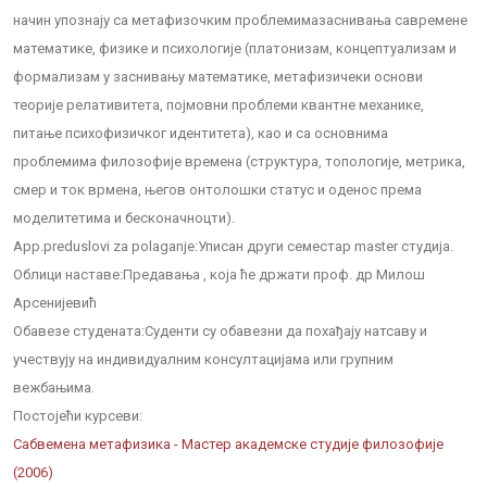
начин упознају са метафизочким проблемимазаснивања савремене
математике, физике и психологије (платонизам, концептуализам и
формализам у заснивању математике, метафизичеки основи
теорије релативитета, појмовни проблеми квантне механике,
питање психофизичког идентитета), као и са основнима
проблемима филозофије времена (структура, топологије, метрика,
смер и ток врмена, његов онтолошки статус и оденос према
моделитетима и бесконачноцти).
App.preduslovi za polaganje:
Уписан други семестар master студија.
Облици наставе:
Предавања , која ће држати проф. др Милош
Арсенијевић
Обавезе студената:
Суденти су обавезни да похађају натсаву и
учествују на индивидуалним консултацијама или групним
вежбањима.
Постојећи курсеви:
Сабвемена метафизика - Мастер академске студије филозофије
(2006)