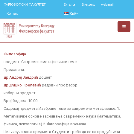
ФИЛОЗОФСКИ ФАКУЛТЕТ
Е-налог
Е-индекс
webmail
Контакт
Срб
Филозофија
предмет: Савремене метафизичке теме
Предавачи:
др Андреј Јандрић
доцент
др Душко Прелевић
редовни професор
изборни предмет
Број бодова:
10.00
Садржај предмета:
Изабране теме из савремене метафизике: 1.
Метагизичке основе заснивања савремених наука (математика,
физика, психологија) 2. Филозофија времена
Циљ изучавања предмета:
Студенти треба да се на продубљени