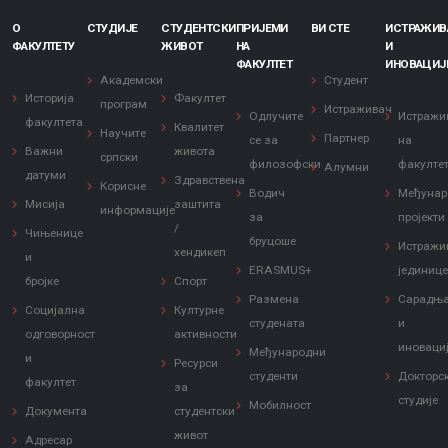
О
СТУДИЈЕ
СТУДЕНТСКИ
ПРИЈЕМИ
ВИ СТЕ
ИСТРАЖИ
ФАКУЛТЕТУ
ЖИВОТ
НА
И
ФАКУЛТЕТ
ИНОВАЦИЈ
Академски
Студент
Историја
Факултет
програм
Истраживач
Одлучите
Истражи
факултета
Квалитет
Научите
Партнер
се за
на
Важни
живота
српски
филозофски
факулте
Алумни
датуми
Здравствена
Корисне
Водич
Међунар
Мисија
заштита
информације
за
пројекти
/
Чињенице
бруцоше
Истражи
хендикеп
и
ERASMUS+
јединиц
бројке
Спорт
Размена
Сарадњ
Социјална
Културне
студената
и
одговорност
активности
иноваци
Међународни
и
Ресурси
студенти
Докторс
факултет
за
студије
Мобилност
Документа
студентски
живот
Адресар