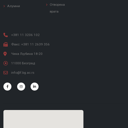
Отворена
Алумни
врата
+381 11 3206 102
Факс: +381 11 2639 356
Чика Љубина 18-20
11000 Београд
info@f.bg.ac.rs