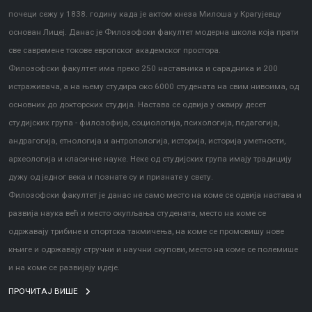
почеци сежу у 1838. годину када је актом кнеза Милоша у Крагујевцу
основан Лицеј. Данас је Филозофски факултет модерна школа која прати
све савремене токове европског академског простора.
Филозофски факултет има преко 250 наставника и сарадника и 200
истраживача, а на њему студира око 6000 студената на свим нивоима, од
основних до докторских студија. Настава се одвија у оквиру десет
студијских група - филозофија, социологија, психологија, педагогија,
андрагогија, етнологија и антропологија, историја, историја уметности,
археологија и класичне науке. Неке од студијских група имају традицију
дужу од једног века и познате су и признате у свету.
Филозофски факултет је данас не само место на коме се одвија настава и
развија наука већ и место окупљања студената, место на коме се
одржавају трибине и спортска такмичења, на коме се промовишу нове
књиге и одржавају стручни и научни скупови, место на коме се полемише
и на коме се развијају идеје.
ПРОЧИТАЈ ВИШЕ